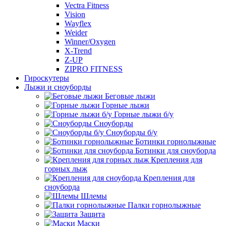
Vectra Fitness
Vision
Wayflex
Weider
Winner/Oxygen
X-Trend
Z-UP
ZIPRO FITNESS
Гироскутеры
Лыжи и сноуборды
Беговые лыжи
Горные лыжи
Горные лыжи б/у
Сноуборды
Сноуборды б/у
Ботинки горнолыжные
Ботинки для сноуборда
Крепления для
горных лыж
Крепления для
сноуборда
Шлемы
Палки горнолыжные
Защита
Маски