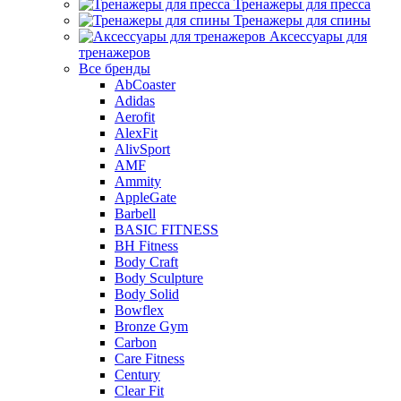
Тренажеры для пресса
Тренажеры для спины
Аксессуары для
тренажеров
Все бренды
AbCoaster
Adidas
Aerofit
AlexFit
AlivSport
AMF
Ammity
AppleGate
Barbell
BASIC FITNESS
BH Fitness
Body Craft
Body Sculpture
Body Solid
Bowflex
Bronze Gym
Carbon
Care Fitness
Century
Clear Fit