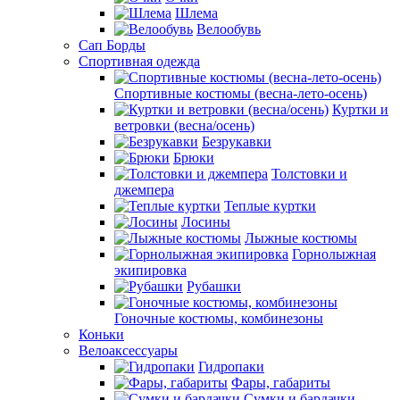
Шлема
Велообувь
Сап Борды
Спортивная одежда
Спортивные костюмы (весна-лето-осень)
Куртки и
ветровки (весна/осень)
Безрукавки
Брюки
Толстовки и
джемпера
Теплые куртки
Лосины
Лыжные костюмы
Горнолыжная
экипировка
Рубашки
Гоночные костюмы, комбинезоны
Коньки
Велоаксессуары
Гидропаки
Фары, габариты
Сумки и бардачки