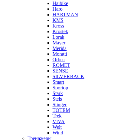
Haibike
Haro
HARTMAN
KMS
Kross
Krostek
Lorak
Mayer
Merida
Moratti
Orbea
ROMET
SENSE
SILVERBACK
Smart
Sportop
Stark
Stels
Stinger
TOTEM
Trek
VIVA
Welt
Wind
Тренажеры