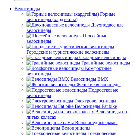
Велосипеды
Горные
велосипеды (хардтейлы)
Двухподвесные
велосипеды
Шоссейные
велосипеды
Городские и туристические велосипеды
Складные велосипеды
Гравийные велосипеды
Комфортные
велосипеды
Велосипеды BMX
Женские велосипеды
Подростковые
велосипеды
Электровелосипеды
Велосипеды Fat bike
Велосипеды на
литых колесах
Велосипедные рамы
Велоприцепы
Трехколесные