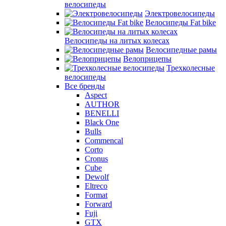
велосипеды
Электровелосипеды
Велосипеды Fat bike
Велосипеды на литых колесах
Велосипедные рамы
Велоприцепы
Трехколесные
велосипеды
Все бренды
Aspect
AUTHOR
BENELLI
Black One
Bulls
Commencal
Corto
Cronus
Cube
Dewolf
Eltreco
Format
Forward
Fuji
GTX