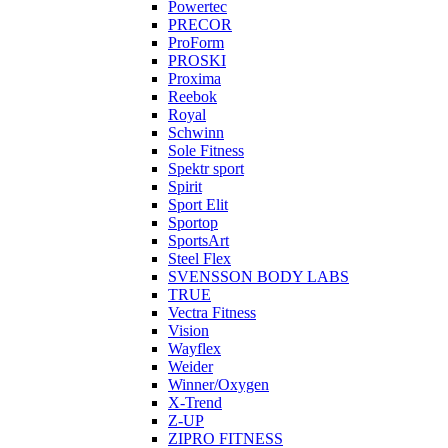
Powertec
PRECOR
ProForm
PROSKI
Proxima
Reebok
Royal
Schwinn
Sole Fitness
Spektr sport
Spirit
Sport Elit
Sportop
SportsArt
Steel Flex
SVENSSON BODY LABS
TRUE
Vectra Fitness
Vision
Wayflex
Weider
Winner/Oxygen
X-Trend
Z-UP
ZIPRO FITNESS