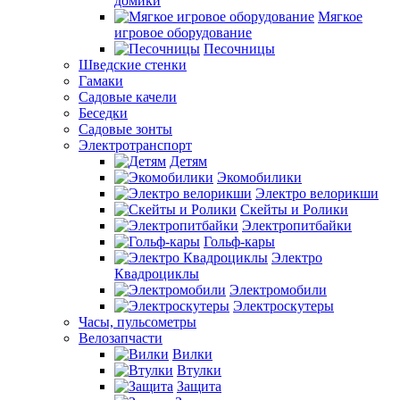
домики
Мягкое
игровое оборудование
Песочницы
Шведские стенки
Гамаки
Садовые качели
Беседки
Садовые зонты
Электротранспорт
Детям
Экомобилики
Электро велорикши
Скейты и Ролики
Электропитбайки
Гольф-кары
Электро
Квадроциклы
Электромобили
Электроскутеры
Часы, пульсометры
Велозапчасти
Вилки
Втулки
Защита