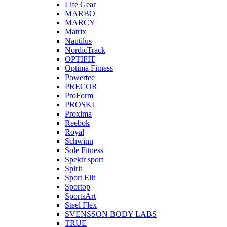
Life Gear
MARBO
MARCY
Matrix
Nautilus
NordicTrack
OPTIFIT
Optima Fitness
Powertec
PRECOR
ProForm
PROSKI
Proxima
Reebok
Royal
Schwinn
Sole Fitness
Spektr sport
Spirit
Sport Elit
Sportop
SportsArt
Steel Flex
SVENSSON BODY LABS
TRUE