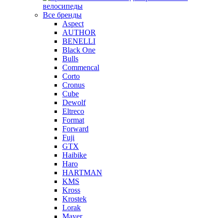
велосипеды
Все бренды
Aspect
AUTHOR
BENELLI
Black One
Bulls
Commencal
Corto
Cronus
Cube
Dewolf
Eltreco
Format
Forward
Fuji
GTX
Haibike
Haro
HARTMAN
KMS
Kross
Krostek
Lorak
Mayer