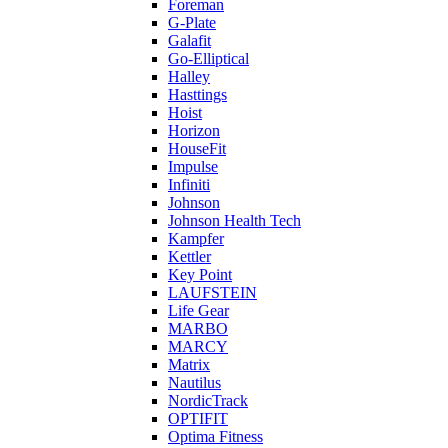
Foreman
G-Plate
Galafit
Go-Elliptical
Halley
Hasttings
Hoist
Horizon
HouseFit
Impulse
Infiniti
Johnson
Johnson Health Tech
Kampfer
Kettler
Key Point
LAUFSTEIN
Life Gear
MARBO
MARCY
Matrix
Nautilus
NordicTrack
OPTIFIT
Optima Fitness