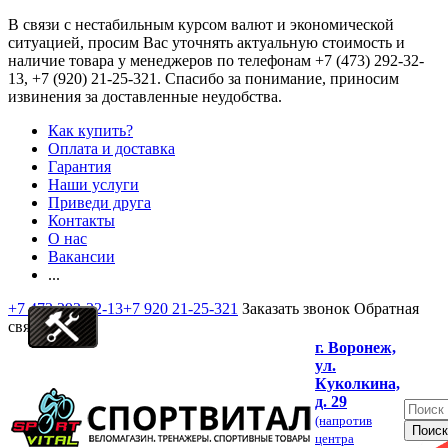
В связи с нестабильным курсом валют и экономической
ситуацией, просим Вас уточнять актуальную стоимость и
наличие товара у менеджеров по телефонам
+7 (473) 292-32-
13, +7 (920) 21-25-321
. Спасибо за понимание, приносим
извинения за доставленные неудобства.
Как купить?
Оплата и доставка
Гарантия
Наши услуги
Приведи друга
Контакты
О нас
Вакансии
...
+7 473 292-32-13
+7 920 21-25-321
Заказать звонок
Обратная
связь
г. Воронеж,
ул.
Куколкина,
д. 29
(напротив
центра