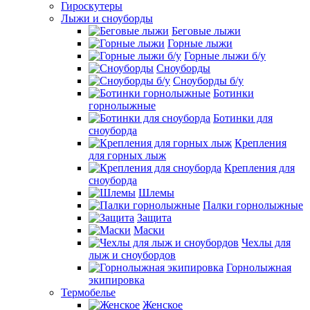
Гироскутеры
Лыжи и сноуборды
Беговые лыжи
Горные лыжи
Горные лыжи б/у
Сноуборды
Сноуборды б/у
Ботинки
горнолыжные
Ботинки для
сноуборда
Крепления
для горных лыж
Крепления для
сноуборда
Шлемы
Палки горнолыжные
Защита
Маски
Чехлы для
лыж и сноубордов
Горнолыжная
экипировка
Термобелье
Женское