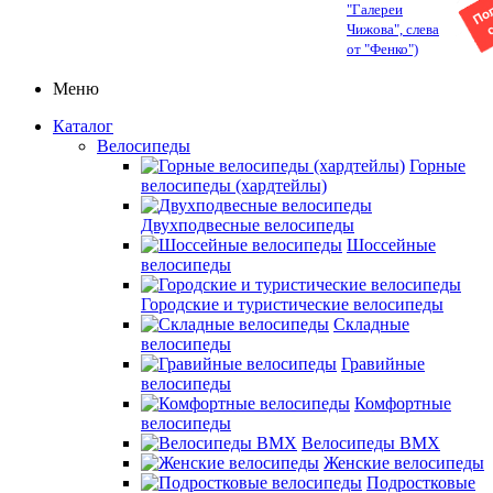
"Галереи
Чижова", слева
от "Фенко")
Меню
Каталог
Велосипеды
Горные
велосипеды (хардтейлы)
Двухподвесные велосипеды
Шоссейные
велосипеды
Городские и туристические велосипеды
Складные
велосипеды
Гравийные
велосипеды
Комфортные
велосипеды
Велосипеды BMX
Женские велосипеды
Подростковые