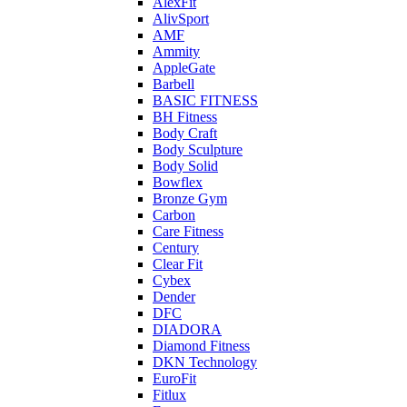
AlexFit
AlivSport
AMF
Ammity
AppleGate
Barbell
BASIC FITNESS
BH Fitness
Body Craft
Body Sculpture
Body Solid
Bowflex
Bronze Gym
Carbon
Care Fitness
Century
Clear Fit
Cybex
Dender
DFC
DIADORA
Diamond Fitness
DKN Technology
EuroFit
Fitlux