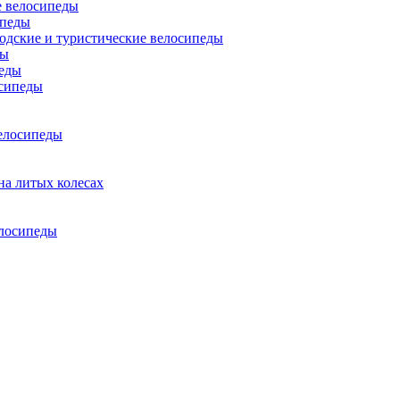
 велосипеды
ипеды
одские и туристические велосипеды
ды
еды
сипеды
елосипеды
на литых колесах
елосипеды