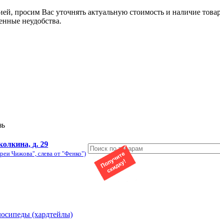
ией, просим Вас уточнять актуальную стоимость и наличие това
енные неудобства.
зь
колкина, д. 29
реи Чижова", слева от "Фенко")
лосипеды (хардтейлы)