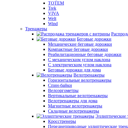
TOTEM
Trek
VIVA
Welt
Wind
Тренажеры
Распрод
Беговые дорожки
Механические беговые дорожки
Компактные беговые дорожки
Реабилитационные беговые дорожки
С механическим углом наклона
С электрическим углом наклона
Беговые дорожки для дома
Велотренажеры
Горизонтальные велотренажеры
Спин-байки
Велоэргометры
Вертикальные велотренажеры
Велотренажеры для дома
Магнитные велотренажеры
Складные велотренажеры
Эллиптические 
Кросстренеры
Переднеприводные эллиптические тре