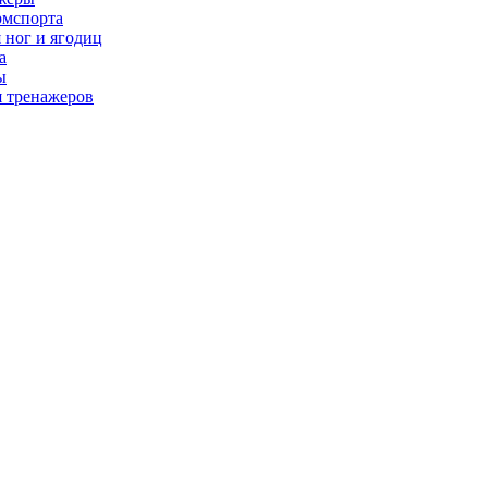
рмспорта
 ног и ягодиц
а
ы
я тренажеров