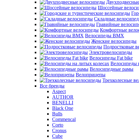
Двухподвесные
Шоссейные велос
Гор
Складные велосипе
Гравийные велосип
Комфортные вело
Велосипеды BMX
Женские велосипеды
Подростковые в
Электровелосипеды
Велосипеды Fat bike
Велосипеды 
Велосипедные рамы
Велоприцепы
Трехколесные в
Все бренды
Aspect
AUTHOR
BENELLI
Black One
Bulls
Commencal
Corto
Cronus
Cube