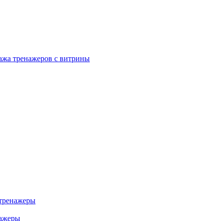
ажа тренажеров с витрины
тренажеры
нажеры