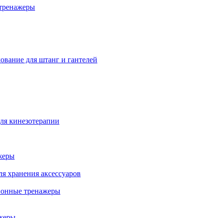
тренажеры
ование для штанг и гантелей
ля кинезотерапии
жеры
ля хранения аксессуаров
ионные тренажеры
жеры