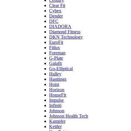
Century
Clear Fit
Cybex
Dender
DFC
DIADORA
Diamond Fitness
DKN Technology
EuroFit
Fitlux
Foreman
G-Plate
Galafit
Go-Elliptical
Halley
Hasttings
Hoist
Horizon
HouseFit
Impulse
Infiniti
Johnson
Johnson Health Tech
Kampfer
Kettler