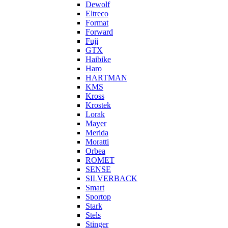
Dewolf
Eltreco
Format
Forward
Fuji
GTX
Haibike
Haro
HARTMAN
KMS
Kross
Krostek
Lorak
Mayer
Merida
Moratti
Orbea
ROMET
SENSE
SILVERBACK
Smart
Sportop
Stark
Stels
Stinger