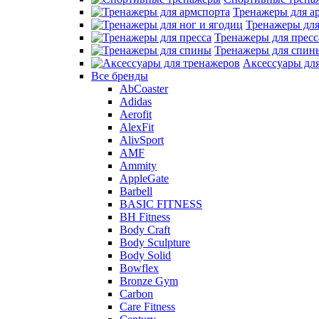
Тренажеры для а
Тренажеры для
Тренажеры для пресс
Тренажеры для спин
Аксессуары дл
Все бренды
AbCoaster
Adidas
Aerofit
AlexFit
AlivSport
AMF
Ammity
AppleGate
Barbell
BASIC FITNESS
BH Fitness
Body Craft
Body Sculpture
Body Solid
Bowflex
Bronze Gym
Carbon
Care Fitness