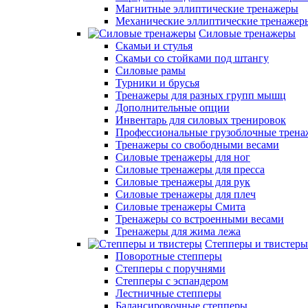
Магнитные эллиптические тренажеры
Механические эллиптические тренажер
Силовые тренажеры
Скамьи и стулья
Скамьи со стойками под штангу
Силовые рамы
Турники и брусья
Тренажеры для разных групп мышц
Дополнительные опции
Инвентарь для силовых тренировок
Профессиональные грузоблочные трен
Тренажеры со свободными весами
Силовые тренажеры для ног
Силовые тренажеры для пресса
Силовые тренажеры для рук
Силовые тренажеры для плеч
Силовые тренажеры Смита
Тренажеры со встроенными весами
Тренажеры для жима лежа
Степперы и твистеры
Поворотные степперы
Степперы с поручнями
Степперы с эспандером
Лестничные степперы
Балансировочные степперы