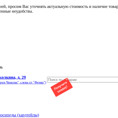
ией, просим Вас уточнять актуальную стоимость и наличие това
енные неудобства.
зь
колкина, д. 29
реи Чижова", слева от "Фенко")
лосипеды (хардтейлы)