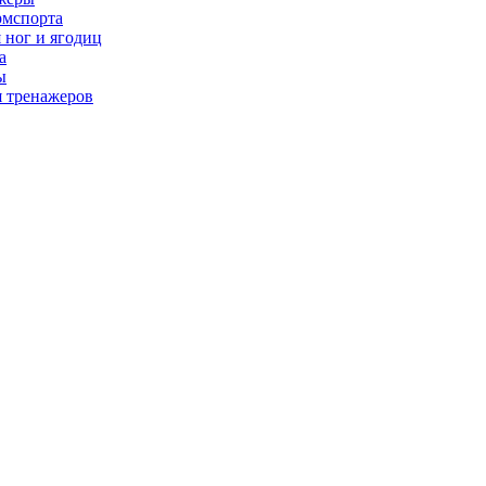
рмспорта
 ног и ягодиц
а
ы
я тренажеров