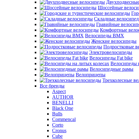
Двухподвесные
Шоссейные велос
Гор
Складные велосипе
Гравийные велосип
Комфортные вело
Велосипеды BMX
Женские велосипеды
Подростковые в
Электровелосипеды
Велосипеды Fat bike
Велосипеды 
Велосипедные рамы
Велоприцепы
Трехколесные в
Все бренды
Aspect
AUTHOR
BENELLI
Black One
Bulls
Commencal
Corto
Cronus
Cube