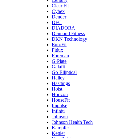
Century
Clear Fit
Cybex
Dender
DFC
DIADORA
Diamond Fitness
DKN Technology
EuroFit
Fitlux
Foreman
G-Plate
Galafit
Go-Elliptical
Halley
Hasttings
Hoist
Horizon
HouseFit
Impulse
Infiniti
Johnson
Johnson Health Tech
Kampfer
Kettler