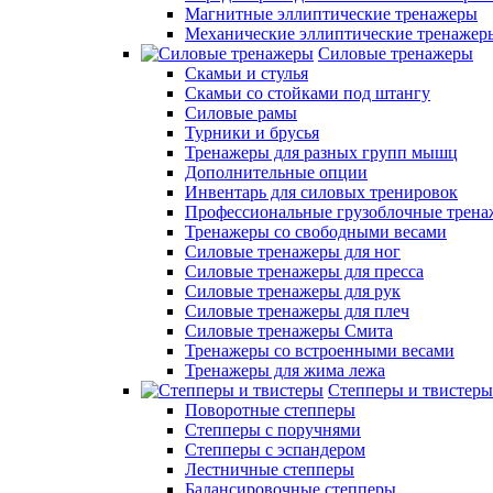
Магнитные эллиптические тренажеры
Механические эллиптические тренажер
Силовые тренажеры
Скамьи и стулья
Скамьи со стойками под штангу
Силовые рамы
Турники и брусья
Тренажеры для разных групп мышц
Дополнительные опции
Инвентарь для силовых тренировок
Профессиональные грузоблочные трен
Тренажеры со свободными весами
Силовые тренажеры для ног
Силовые тренажеры для пресса
Силовые тренажеры для рук
Силовые тренажеры для плеч
Силовые тренажеры Смита
Тренажеры со встроенными весами
Тренажеры для жима лежа
Степперы и твистеры
Поворотные степперы
Степперы с поручнями
Степперы с эспандером
Лестничные степперы
Балансировочные степперы