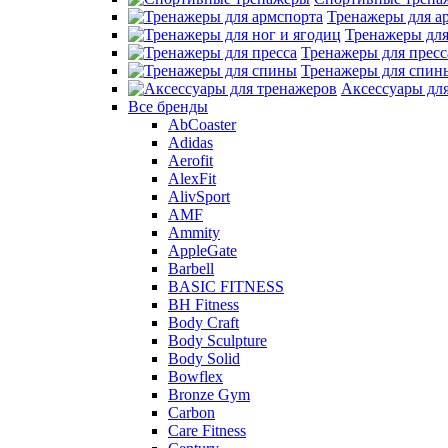
Тренажеры для а
Тренажеры для
Тренажеры для пресс
Тренажеры для спин
Аксессуары дл
Все бренды
AbCoaster
Adidas
Aerofit
AlexFit
AlivSport
AMF
Ammity
AppleGate
Barbell
BASIC FITNESS
BH Fitness
Body Craft
Body Sculpture
Body Solid
Bowflex
Bronze Gym
Carbon
Care Fitness