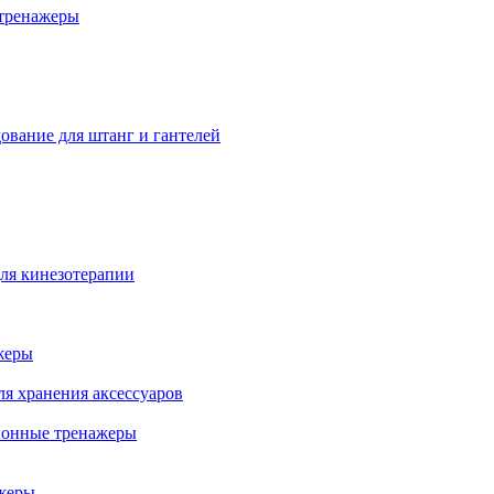
тренажеры
ование для штанг и гантелей
ля кинезотерапии
жеры
ля хранения аксессуаров
ионные тренажеры
жеры