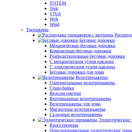
TOTEM
Trek
VIVA
Welt
Wind
Тренажеры
Распрод
Беговые дорожки
Механические беговые дорожки
Компактные беговые дорожки
Реабилитационные беговые дорожки
С механическим углом наклона
С электрическим углом наклона
Беговые дорожки для дома
Велотренажеры
Горизонтальные велотренажеры
Спин-байки
Велоэргометры
Вертикальные велотренажеры
Велотренажеры для дома
Магнитные велотренажеры
Складные велотренажеры
Эллиптические 
Кросстренеры
Переднеприводные эллиптические тре