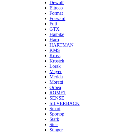
Dewolf
Eltreco
Format
Forward
Fuji
GTX
Haibike
Haro
HARTMAN
KMS
Kross
Krostek
Lorak
Mayer
Merida
Moratti
Orbea
ROMET
SENSE
SILVERBACK
Smart
Sportop
Stark
Stels
Stinger