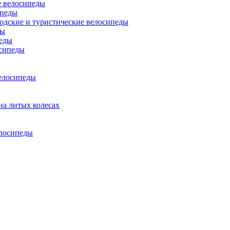
 велосипеды
ипеды
одские и туристические велосипеды
ды
еды
сипеды
елосипеды
на литых колесах
елосипеды