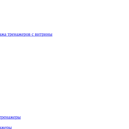
ажа тренажеров с витрины
тренажеры
нажеры