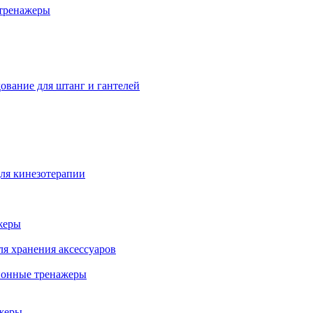
тренажеры
ование для штанг и гантелей
ля кинезотерапии
жеры
ля хранения аксессуаров
ионные тренажеры
жеры