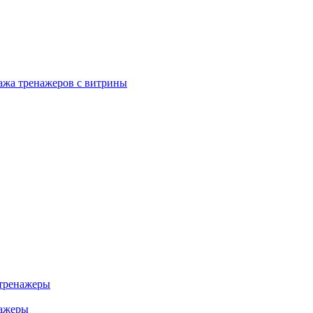
ажа тренажеров с витрины
тренажеры
нажеры