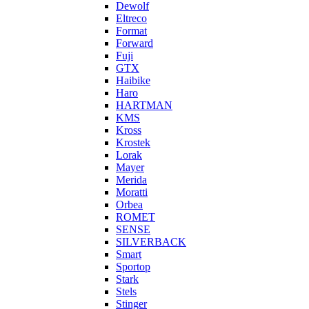
Dewolf
Eltreco
Format
Forward
Fuji
GTX
Haibike
Haro
HARTMAN
KMS
Kross
Krostek
Lorak
Mayer
Merida
Moratti
Orbea
ROMET
SENSE
SILVERBACK
Smart
Sportop
Stark
Stels
Stinger