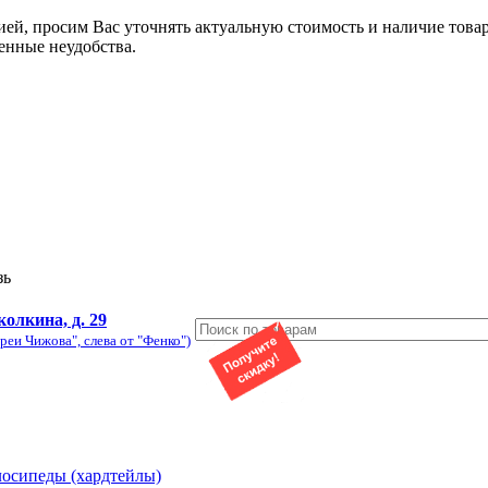
ией, просим Вас уточнять актуальную стоимость и наличие това
енные неудобства.
зь
колкина, д. 29
реи Чижова", слева от "Фенко")
лосипеды (хардтейлы)