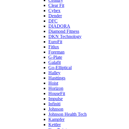
Century
Clear Fit
Cybex
Dender
DFC
DIADORA
Diamond Fitness
DKN Technology
EuroFit
Fitlux
Foreman
G-Plate
Galafit
Go-Elliptical
Halley
Hasttings
Hoist
Horizon
HouseFit
Impulse
Infiniti
Johnson
Johnson Health Tech
Kampfer
Kettler