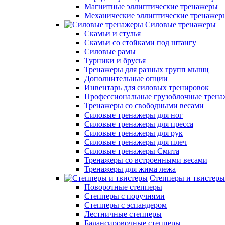
Магнитные эллиптические тренажеры
Механические эллиптические тренажер
Силовые тренажеры
Скамьи и стулья
Скамьи со стойками под штангу
Силовые рамы
Турники и брусья
Тренажеры для разных групп мышц
Дополнительные опции
Инвентарь для силовых тренировок
Профессиональные грузоблочные трен
Тренажеры со свободными весами
Силовые тренажеры для ног
Силовые тренажеры для пресса
Силовые тренажеры для рук
Силовые тренажеры для плеч
Силовые тренажеры Смита
Тренажеры со встроенными весами
Тренажеры для жима лежа
Степперы и твистеры
Поворотные степперы
Степперы с поручнями
Степперы с эспандером
Лестничные степперы
Балансировочные степперы