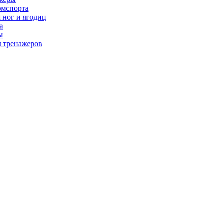
рмспорта
 ног и ягодиц
а
ы
я тренажеров