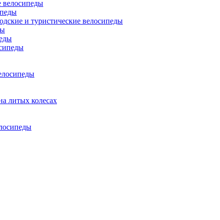
 велосипеды
ипеды
одские и туристические велосипеды
ды
еды
сипеды
елосипеды
на литых колесах
елосипеды