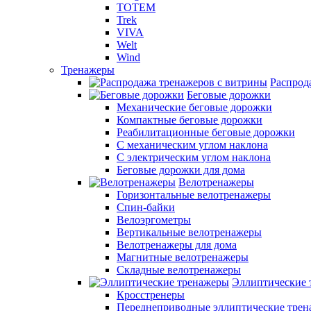
TOTEM
Trek
VIVA
Welt
Wind
Тренажеры
Распрод
Беговые дорожки
Механические беговые дорожки
Компактные беговые дорожки
Реабилитационные беговые дорожки
С механическим углом наклона
С электрическим углом наклона
Беговые дорожки для дома
Велотренажеры
Горизонтальные велотренажеры
Спин-байки
Велоэргометры
Вертикальные велотренажеры
Велотренажеры для дома
Магнитные велотренажеры
Складные велотренажеры
Эллиптические 
Кросстренеры
Переднеприводные эллиптические тре