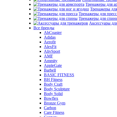
Тренажеры для а
Тренажеры для
Тренажеры для пресс
Тренажеры для спин
Аксессуары дл
Все бренды
AbCoaster
Adidas
Aerofit
AlexFit
AlivSport
AMF
Ammity
AppleGate
Barbell
BASIC FITNESS
BH Fitness
Body Craft
Body Sculpture
Body Solid
Bowflex
Bronze Gym
Carbon
Care Fitness