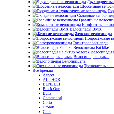
Двухподвесные
Шоссейные велос
Гор
Складные велосипе
Гравийные велосип
Комфортные вело
Велосипеды BMX
Женские велосипеды
Подростковые в
Электровелосипеды
Велосипеды Fat bike
Велосипеды 
Велосипедные рамы
Велоприцепы
Трехколесные в
Все бренды
Aspect
AUTHOR
BENELLI
Black One
Bulls
Commencal
Corto
Cronus
Cube