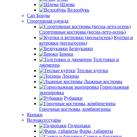
Шлема
Велообувь
Сап Борды
Спортивная одежда
Спортивные костюмы (весна-лето-осень)
Куртки и
ветровки (весна/осень)
Безрукавки
Брюки
Толстовки и
джемпера
Теплые куртки
Лосины
Лыжные костюмы
Горнолыжная
экипировка
Рубашки
Гоночные костюмы, комбинезоны
Коньки
Велоаксессуары
Гидропаки
Фары, габариты
Сумки и бардачки