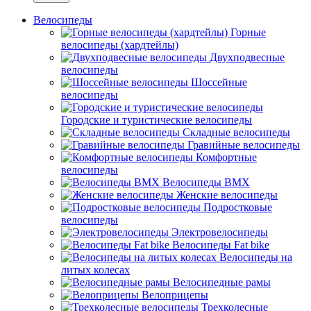
Велосипеды
Горные
велосипеды (хардтейлы)
Двухподвесные
велосипеды
Шоссейные
велосипеды
Городские и туристические велосипеды
Складные велосипеды
Гравийные велосипеды
Комфортные
велосипеды
Велосипеды BMX
Женские велосипеды
Подростковые
велосипеды
Электровелосипеды
Велосипеды Fat bike
Велосипеды на
литых колесах
Велосипедные рамы
Велоприцепы
Трехколесные