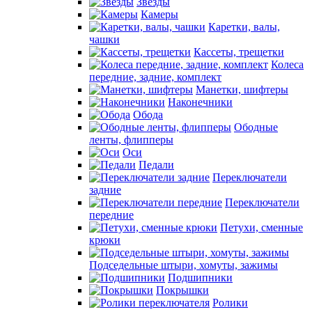
Звезды
Камеры
Каретки, валы,
чашки
Кассеты, трещетки
Колеса
передние, задние, комплект
Манетки, шифтеры
Наконечники
Обода
Ободные
ленты, флипперы
Оси
Педали
Переключатели
задние
Переключатели
передние
Петухи, сменные
крюки
Подседельные штыри, хомуты, зажимы
Подшипники
Покрышки
Ролики