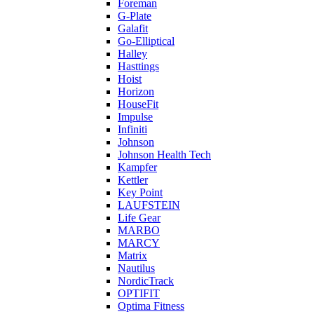
Foreman
G-Plate
Galafit
Go-Elliptical
Halley
Hasttings
Hoist
Horizon
HouseFit
Impulse
Infiniti
Johnson
Johnson Health Tech
Kampfer
Kettler
Key Point
LAUFSTEIN
Life Gear
MARBO
MARCY
Matrix
Nautilus
NordicTrack
OPTIFIT
Optima Fitness