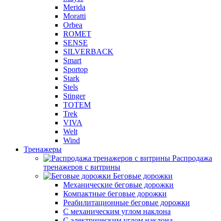
Merida
Moratti
Orbea
ROMET
SENSE
SILVERBACK
Smart
Sportop
Stark
Stels
Stinger
TOTEM
Trek
VIVA
Welt
Wind
Тренажеры
Распродажа
тренажеров с витрины
Беговые дорожки
Механические беговые дорожки
Компактные беговые дорожки
Реабилитационные беговые дорожки
С механическим углом наклона
С электрическим углом наклона