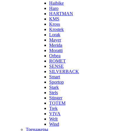
Haibike
Haro
HARTMAN
KMS
Kross
Krostek
Lorak
Mayer
Merida
Moratti
Orbea
ROMET
SENSE
SILVERBACK
Smart
Sportop
Stark
Stels
Stinger
TOTEM
Trek
VIVA
Welt
Wind
Тренажеры