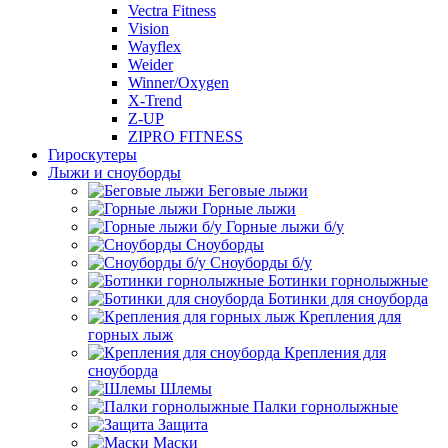
Vectra Fitness
Vision
Wayflex
Weider
Winner/Oxygen
X-Trend
Z-UP
ZIPRO FITNESS
Гироскутеры
Лыжи и сноуборды
Беговые лыжи
Горные лыжи
Горные лыжи б/у
Сноуборды
Сноуборды б/у
Ботинки горнолыжные
Ботинки для сноуборда
Крепления для
горных лыж
Крепления для
сноуборда
Шлемы
Палки горнолыжные
Защита
Маски