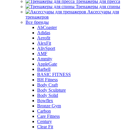
Тренажеры для пресса
Тренажеры для спины
Аксессуары для
тренажеров
Все бренды
AbCoaster
Adidas
Aerofit
AlexFit
AlivSport
AMF
Ammity
AppleGate
Barbell
BASIC FITNESS
BH Fitness
Body Craft
Body Sculpture
Body Solid
Bowflex
Bronze Gym
Carbon
Care Fitness
Century
Clear Fit