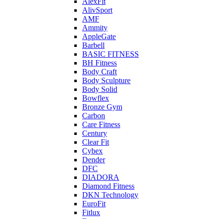
AlexFit
AlivSport
AMF
Ammity
AppleGate
Barbell
BASIC FITNESS
BH Fitness
Body Craft
Body Sculpture
Body Solid
Bowflex
Bronze Gym
Carbon
Care Fitness
Century
Clear Fit
Cybex
Dender
DFC
DIADORA
Diamond Fitness
DKN Technology
EuroFit
Fitlux