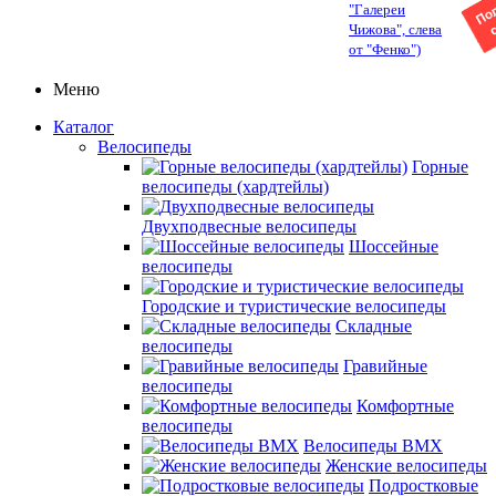
"Галереи
Чижова", слева
от "Фенко")
Меню
Каталог
Велосипеды
Горные
велосипеды (хардтейлы)
Двухподвесные велосипеды
Шоссейные
велосипеды
Городские и туристические велосипеды
Складные
велосипеды
Гравийные
велосипеды
Комфортные
велосипеды
Велосипеды BMX
Женские велосипеды
Подростковые