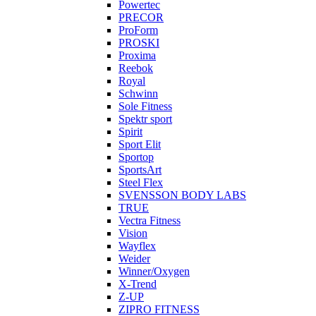
Powertec
PRECOR
ProForm
PROSKI
Proxima
Reebok
Royal
Schwinn
Sole Fitness
Spektr sport
Spirit
Sport Elit
Sportop
SportsArt
Steel Flex
SVENSSON BODY LABS
TRUE
Vectra Fitness
Vision
Wayflex
Weider
Winner/Oxygen
X-Trend
Z-UP
ZIPRO FITNESS