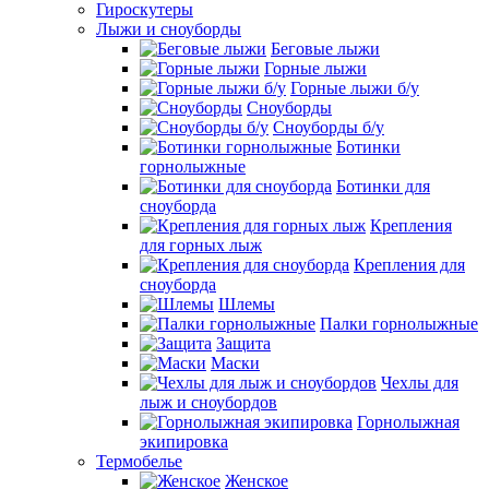
Гироскутеры
Лыжи и сноуборды
Беговые лыжи
Горные лыжи
Горные лыжи б/у
Сноуборды
Сноуборды б/у
Ботинки
горнолыжные
Ботинки для
сноуборда
Крепления
для горных лыж
Крепления для
сноуборда
Шлемы
Палки горнолыжные
Защита
Маски
Чехлы для
лыж и сноубордов
Горнолыжная
экипировка
Термобелье
Женское