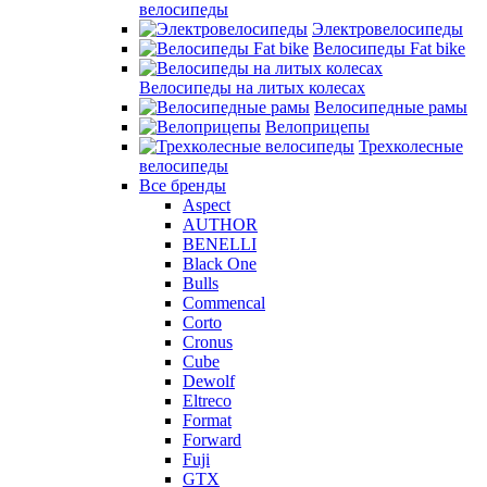
велосипеды
Электровелосипеды
Велосипеды Fat bike
Велосипеды на литых колесах
Велосипедные рамы
Велоприцепы
Трехколесные
велосипеды
Все бренды
Aspect
AUTHOR
BENELLI
Black One
Bulls
Commencal
Corto
Cronus
Cube
Dewolf
Eltreco
Format
Forward
Fuji
GTX