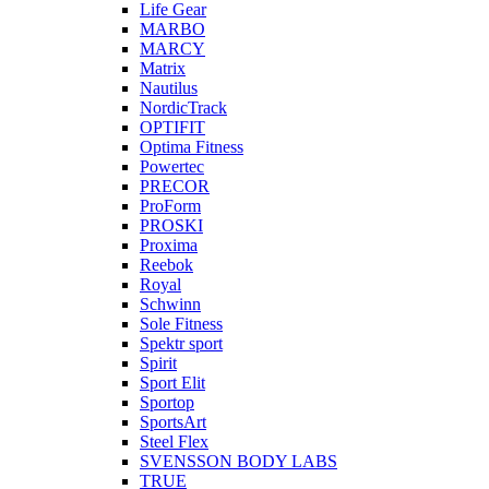
Life Gear
MARBO
MARCY
Matrix
Nautilus
NordicTrack
OPTIFIT
Optima Fitness
Powertec
PRECOR
ProForm
PROSKI
Proxima
Reebok
Royal
Schwinn
Sole Fitness
Spektr sport
Spirit
Sport Elit
Sportop
SportsArt
Steel Flex
SVENSSON BODY LABS
TRUE