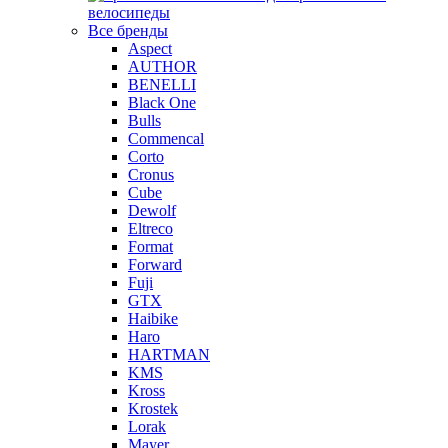
велосипеды
Все бренды
Aspect
AUTHOR
BENELLI
Black One
Bulls
Commencal
Corto
Cronus
Cube
Dewolf
Eltreco
Format
Forward
Fuji
GTX
Haibike
Haro
HARTMAN
KMS
Kross
Krostek
Lorak
Mayer