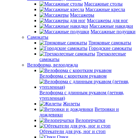
Массажные столы
Массажные кресла
Массажеры
Массажеры для ног
Массажные накидки
Массажные подушки
Самокаты
Трюковые самокаты
Городские самокаты
Трехколесные
самокаты
Велоформа, велоодежда
Велоформа с коротким рукавом
Велоформа с длинным рукавом (летняя,
утепленная)
Жилеты
Ветровки и
дождевики
Велоперчатки
Обтекатели для рук, ног и стоп
Очки