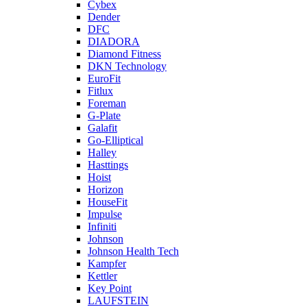
Cybex
Dender
DFC
DIADORA
Diamond Fitness
DKN Technology
EuroFit
Fitlux
Foreman
G-Plate
Galafit
Go-Elliptical
Halley
Hasttings
Hoist
Horizon
HouseFit
Impulse
Infiniti
Johnson
Johnson Health Tech
Kampfer
Kettler
Key Point
LAUFSTEIN