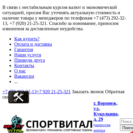
В связи с нестабильным курсом валют и экономической
ситуацией, просим Вас уточнять актуальную стоимость и
наличие товара у менеджеров по телефонам
+7 (473) 292-32-
13, +7 (920) 21-25-321
. Спасибо за понимание, приносим
извинения за доставленные неудобства.
Как купить?
Оплата и доставка
Гарантия
Наши услуги
Приведи друга
Контакты
О нас
Вакансии
...
+7 473 292-32-13
+7 920 21-25-321
Заказать звонок
Обратная
связь
г. Воронеж,
ул.
Куколкина,
д. 29
(напротив
центра