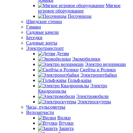
домики
Мягкое
игровое оборудование
Песочницы
Шведские стенки
Гамаки
Садовые качели
Беседки
Садовые зонты
Электротранспорт
Детям
Экомобилики
Электро велорикши
Скейты и Ролики
Электропитбайки
Гольф-кары
Электро
Квадроциклы
Электромобили
Электроскутеры
Часы, пульсометры
Велозапчасти
Вилки
Втулки
Защита