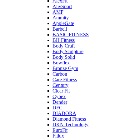
AlexFit
AlivSport
AMF
Ammity
AppleGate
Barbell
BASIC FITNESS
BH Fitness
Body Craft
Body Sculpture
Body Solid
Bowflex
Bronze Gym
Carbon
Care Fitness
Century
Clear Fit
Cybex
Dender
DFC
DIADORA
Diamond Fitness
DKN Technology
EuroFit
Fitlux