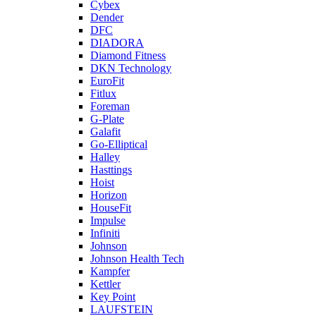
Cybex
Dender
DFC
DIADORA
Diamond Fitness
DKN Technology
EuroFit
Fitlux
Foreman
G-Plate
Galafit
Go-Elliptical
Halley
Hasttings
Hoist
Horizon
HouseFit
Impulse
Infiniti
Johnson
Johnson Health Tech
Kampfer
Kettler
Key Point
LAUFSTEIN