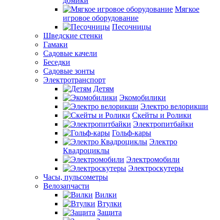
домики
Мягкое
игровое оборудование
Песочницы
Шведские стенки
Гамаки
Садовые качели
Беседки
Садовые зонты
Электротранспорт
Детям
Экомобилики
Электро велорикши
Скейты и Ролики
Электропитбайки
Гольф-кары
Электро
Квадроциклы
Электромобили
Электроскутеры
Часы, пульсометры
Велозапчасти
Вилки
Втулки
Защита