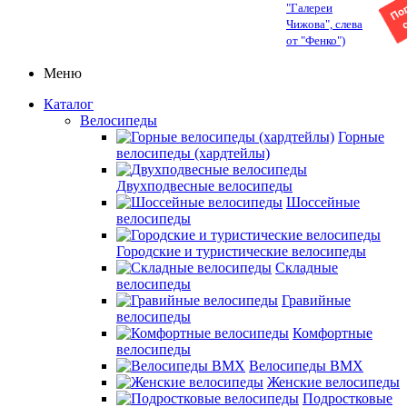
"Галереи
Чижова", слева
от "Фенко")
Меню
Каталог
Велосипеды
Горные
велосипеды (хардтейлы)
Двухподвесные велосипеды
Шоссейные
велосипеды
Городские и туристические велосипеды
Складные
велосипеды
Гравийные
велосипеды
Комфортные
велосипеды
Велосипеды BMX
Женские велосипеды
Подростковые