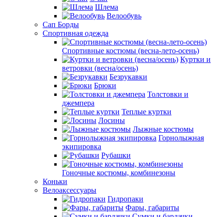
Шлема
Велообувь
Сап Борды
Спортивная одежда
Спортивные костюмы (весна-лето-осень)
Куртки и
ветровки (весна/осень)
Безрукавки
Брюки
Толстовки и
джемпера
Теплые куртки
Лосины
Лыжные костюмы
Горнолыжная
экипировка
Рубашки
Гоночные костюмы, комбинезоны
Коньки
Велоаксессуары
Гидропаки
Фары, габариты
Сумки и бардачки