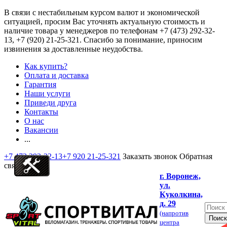
В связи с нестабильным курсом валют и экономической
ситуацией, просим Вас уточнять актуальную стоимость и
наличие товара у менеджеров по телефонам
+7 (473) 292-32-
13, +7 (920) 21-25-321
. Спасибо за понимание, приносим
извинения за доставленные неудобства.
Как купить?
Оплата и доставка
Гарантия
Наши услуги
Приведи друга
Контакты
О нас
Вакансии
...
+7 473 292-32-13
+7 920 21-25-321
Заказать звонок
Обратная
связь
г. Воронеж,
ул.
Куколкина,
д. 29
(напротив
центра