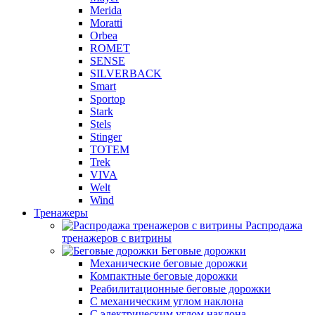
Merida
Moratti
Orbea
ROMET
SENSE
SILVERBACK
Smart
Sportop
Stark
Stels
Stinger
TOTEM
Trek
VIVA
Welt
Wind
Тренажеры
Распродажа
тренажеров с витрины
Беговые дорожки
Механические беговые дорожки
Компактные беговые дорожки
Реабилитационные беговые дорожки
С механическим углом наклона
С электрическим углом наклона