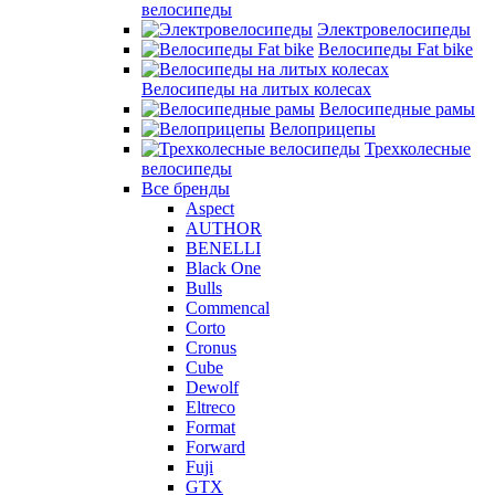
велосипеды
Электровелосипеды
Велосипеды Fat bike
Велосипеды на литых колесах
Велосипедные рамы
Велоприцепы
Трехколесные
велосипеды
Все бренды
Aspect
AUTHOR
BENELLI
Black One
Bulls
Commencal
Corto
Cronus
Cube
Dewolf
Eltreco
Format
Forward
Fuji
GTX