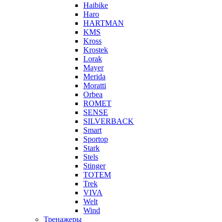
Haibike
Haro
HARTMAN
KMS
Kross
Krostek
Lorak
Mayer
Merida
Moratti
Orbea
ROMET
SENSE
SILVERBACK
Smart
Sportop
Stark
Stels
Stinger
TOTEM
Trek
VIVA
Welt
Wind
Тренажеры