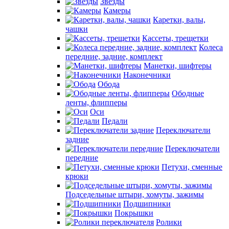
Звезды
Камеры
Каретки, валы,
чашки
Кассеты, трещетки
Колеса
передние, задние, комплект
Манетки, шифтеры
Наконечники
Обода
Ободные
ленты, флипперы
Оси
Педали
Переключатели
задние
Переключатели
передние
Петухи, сменные
крюки
Подседельные штыри, хомуты, зажимы
Подшипники
Покрышки
Ролики