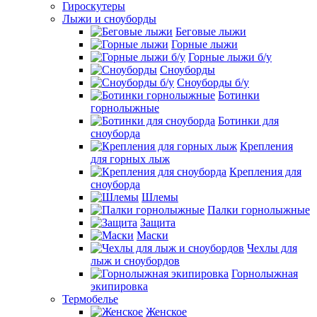
Гироскутеры
Лыжи и сноуборды
Беговые лыжи
Горные лыжи
Горные лыжи б/у
Сноуборды
Сноуборды б/у
Ботинки
горнолыжные
Ботинки для
сноуборда
Крепления
для горных лыж
Крепления для
сноуборда
Шлемы
Палки горнолыжные
Защита
Маски
Чехлы для
лыж и сноубордов
Горнолыжная
экипировка
Термобелье
Женское