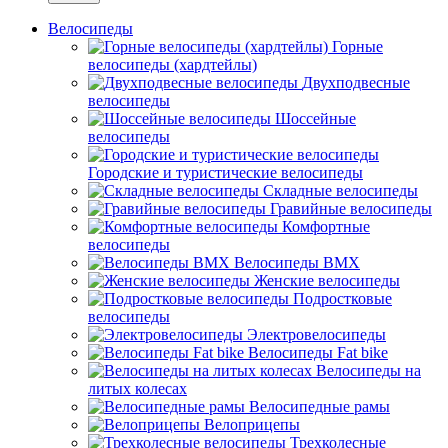
Велосипеды
Горные
велосипеды (хардтейлы)
Двухподвесные
велосипеды
Шоссейные
велосипеды
Городские и туристические велосипеды
Складные велосипеды
Гравийные велосипеды
Комфортные
велосипеды
Велосипеды BMX
Женские велосипеды
Подростковые
велосипеды
Электровелосипеды
Велосипеды Fat bike
Велосипеды на
литых колесах
Велосипедные рамы
Велоприцепы
Трехколесные