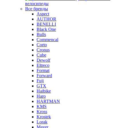
велосипеды
Все бренды
Aspect
AUTHOR
BENELLI
Black One
Bulls
Commencal
Corto
Cronus
Cube
Dewolf
Eltreco
Format
Forward
Fuji
GTX
Haibike
Haro
HARTMAN
KMS
Kross
Krostek
Lorak
Mayer