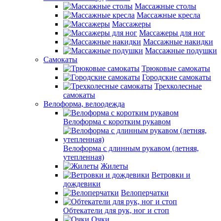
Массажные столы
Массажные кресла
Массажеры
Массажеры для ног
Массажные накидки
Массажные подушки
Самокаты
Трюковые самокаты
Городские самокаты
Трехколесные
самокаты
Велоформа, велоодежда
Велоформа с коротким рукавом
Велоформа с длинным рукавом (летняя,
утепленная)
Жилеты
Ветровки и
дождевики
Велоперчатки
Обтекатели для рук, ног и стоп
Очки