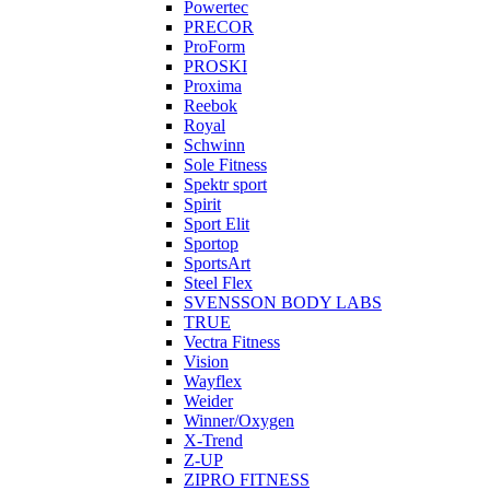
Powertec
PRECOR
ProForm
PROSKI
Proxima
Reebok
Royal
Schwinn
Sole Fitness
Spektr sport
Spirit
Sport Elit
Sportop
SportsArt
Steel Flex
SVENSSON BODY LABS
TRUE
Vectra Fitness
Vision
Wayflex
Weider
Winner/Oxygen
X-Trend
Z-UP
ZIPRO FITNESS