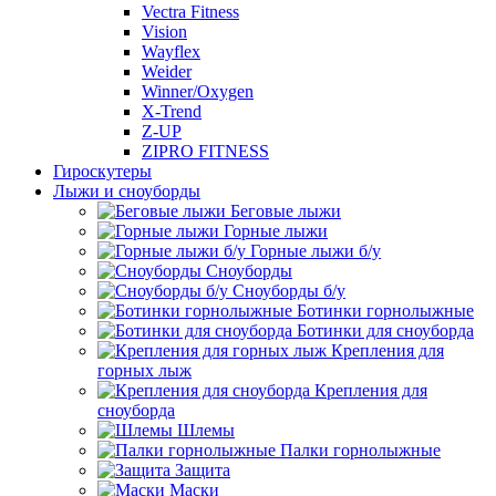
Vectra Fitness
Vision
Wayflex
Weider
Winner/Oxygen
X-Trend
Z-UP
ZIPRO FITNESS
Гироскутеры
Лыжи и сноуборды
Беговые лыжи
Горные лыжи
Горные лыжи б/у
Сноуборды
Сноуборды б/у
Ботинки горнолыжные
Ботинки для сноуборда
Крепления для
горных лыж
Крепления для
сноуборда
Шлемы
Палки горнолыжные
Защита
Маски