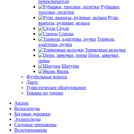
переключателя
Рубашки,
тросики, оплетки
Рули,
выносы, рулевые, кольца
Сёдла
Спицы
Тормоза,
адаптеры, ручки
Тормозные колодки
Цепи, замочки,
пины
Шатуны
Якорь
Футбольные ворота
Дартс
Туристическое оборудование
Товары по уценке
Акции
Велосипеды
Беговые дорожки
Эллипсоиды
Силовые тренажеры
Велотренажеры