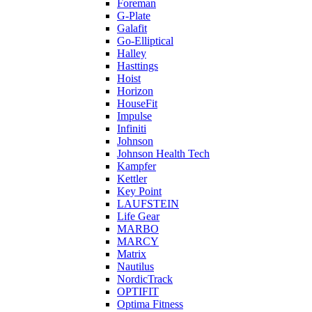
Foreman
G-Plate
Galafit
Go-Elliptical
Halley
Hasttings
Hoist
Horizon
HouseFit
Impulse
Infiniti
Johnson
Johnson Health Tech
Kampfer
Kettler
Key Point
LAUFSTEIN
Life Gear
MARBO
MARCY
Matrix
Nautilus
NordicTrack
OPTIFIT
Optima Fitness