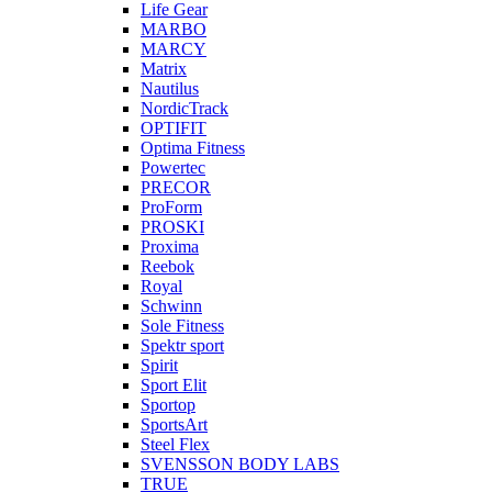
Life Gear
MARBO
MARCY
Matrix
Nautilus
NordicTrack
OPTIFIT
Optima Fitness
Powertec
PRECOR
ProForm
PROSKI
Proxima
Reebok
Royal
Schwinn
Sole Fitness
Spektr sport
Spirit
Sport Elit
Sportop
SportsArt
Steel Flex
SVENSSON BODY LABS
TRUE