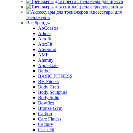
Тренажеры для пресса
Тренажеры для спины
Аксессуары для
тренажеров
Все бренды
AbCoaster
Adidas
Aerofit
AlexFit
AlivSport
AMF
Ammity
AppleGate
Barbell
BASIC FITNESS
BH Fitness
Body Craft
Body Sculpture
Body Solid
Bowflex
Bronze Gym
Carbon
Care Fitness
Century
Clear Fit