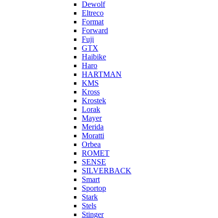
Dewolf
Eltreco
Format
Forward
Fuji
GTX
Haibike
Haro
HARTMAN
KMS
Kross
Krostek
Lorak
Mayer
Merida
Moratti
Orbea
ROMET
SENSE
SILVERBACK
Smart
Sportop
Stark
Stels
Stinger