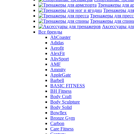
Тренажеры для а
Тренажеры для
Тренажеры для пресс
Тренажеры для спин
Аксессуары дл
Все бренды
AbCoaster
Adidas
Aerofit
AlexFit
AlivSport
AMF
Ammity
AppleGate
Barbell
BASIC FITNESS
BH Fitness
Body Craft
Body Sculpture
Body Solid
Bowflex
Bronze Gym
Carbon
Care Fitness