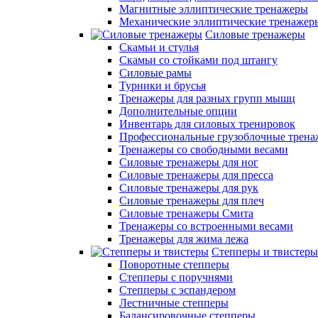
Магнитные эллиптические тренажеры
Механические эллиптические тренажер
Силовые тренажеры
Скамьи и стулья
Скамьи со стойками под штангу
Силовые рамы
Турники и брусья
Тренажеры для разных групп мышц
Дополнительные опции
Инвентарь для силовых тренировок
Профессиональные грузоблочные трен
Тренажеры со свободными весами
Силовые тренажеры для ног
Силовые тренажеры для пресса
Силовые тренажеры для рук
Силовые тренажеры для плеч
Силовые тренажеры Смита
Тренажеры со встроенными весами
Тренажеры для жима лежа
Степперы и твистеры
Поворотные степперы
Степперы с поручнями
Степперы с эспандером
Лестничные степперы
Балансировочные степперы