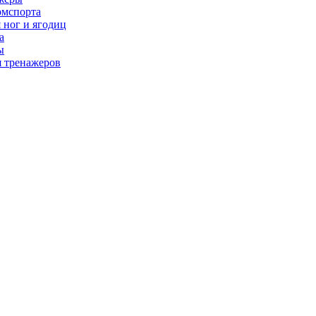
рмспорта
 ног и ягодиц
а
ы
я тренажеров