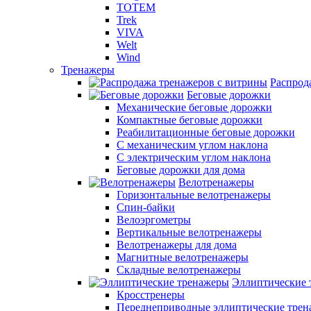
TOTEM
Trek
VIVA
Welt
Wind
Тренажеры
Распрод
Беговые дорожки
Механические беговые дорожки
Компактные беговые дорожки
Реабилитационные беговые дорожки
С механическим углом наклона
С электрическим углом наклона
Беговые дорожки для дома
Велотренажеры
Горизонтальные велотренажеры
Спин-байки
Велоэргометры
Вертикальные велотренажеры
Велотренажеры для дома
Магнитные велотренажеры
Складные велотренажеры
Эллиптические 
Кросстренеры
Переднеприводные эллиптические тре