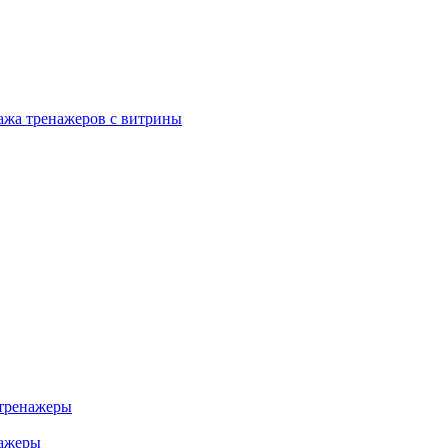
ажа тренажеров с витрины
тренажеры
нажеры