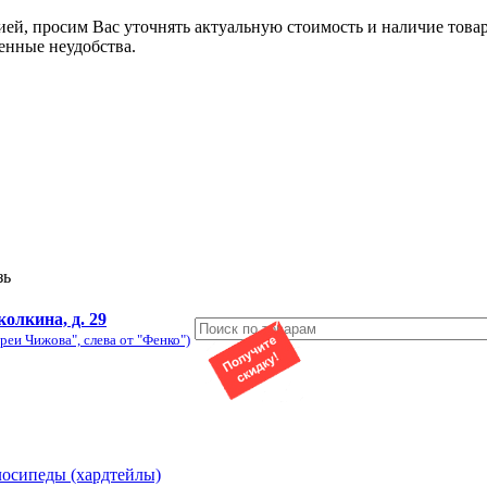
ией, просим Вас уточнять актуальную стоимость и наличие това
енные неудобства.
зь
колкина, д. 29
реи Чижова", слева от "Фенко")
лосипеды (хардтейлы)