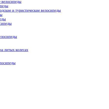
 велосипеды
ипеды
одские и туристические велосипеды
ды
еды
сипеды
елосипеды
на литых колесах
елосипеды