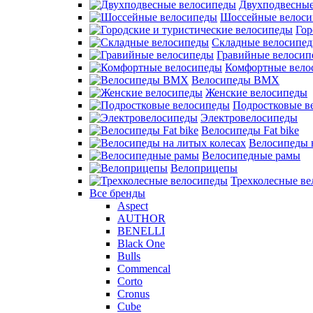
Двухподвесные
Шоссейные велос
Гор
Складные велосипе
Гравийные велосип
Комфортные вело
Велосипеды BMX
Женские велосипеды
Подростковые в
Электровелосипеды
Велосипеды Fat bike
Велосипеды 
Велосипедные рамы
Велоприцепы
Трехколесные в
Все бренды
Aspect
AUTHOR
BENELLI
Black One
Bulls
Commencal
Corto
Cronus
Cube