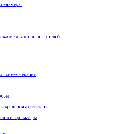
тренажеры
ование для штанг и гантелей
ля кинезотерапии
жеры
ля хранения аксессуаров
ионные тренажеры
жеры