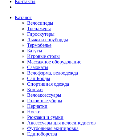
Контакты
Каталог
Велосипеды
Тренажеры
Гироскутеры
Лыжи и сноуборды
Термобелье
Батуты
Игровые столы
Массажное оборудование
Самокаты
Велоформа, велоодежда
Сап Борды
Спортивная одежда
Коньки
Велоаксессуары
Головные уборы
Перчатки
Носки
Рюкзаки и сумки
Аксессуары для велосипедистов
Футбольная экипировка
Единоборства