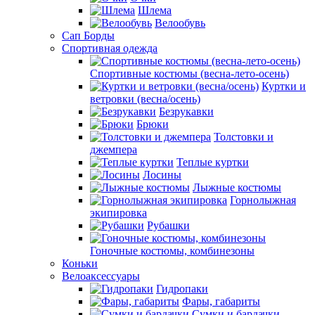
Шлема
Велообувь
Сап Борды
Спортивная одежда
Спортивные костюмы (весна-лето-осень)
Куртки и
ветровки (весна/осень)
Безрукавки
Брюки
Толстовки и
джемпера
Теплые куртки
Лосины
Лыжные костюмы
Горнолыжная
экипировка
Рубашки
Гоночные костюмы, комбинезоны
Коньки
Велоаксессуары
Гидропаки
Фары, габариты
Сумки и бардачки