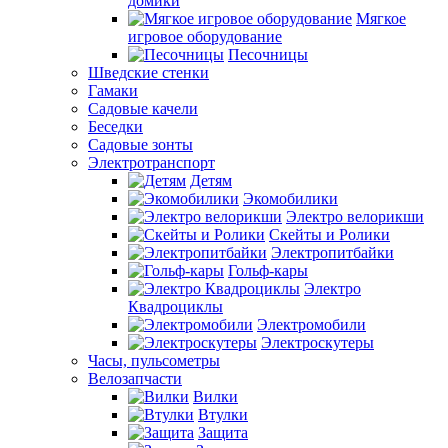
домики
Мягкое
игровое оборудование
Песочницы
Шведские стенки
Гамаки
Садовые качели
Беседки
Садовые зонты
Электротранспорт
Детям
Экомобилики
Электро велорикши
Скейты и Ролики
Электропитбайки
Гольф-кары
Электро
Квадроциклы
Электромобили
Электроскутеры
Часы, пульсометры
Велозапчасти
Вилки
Втулки
Защита