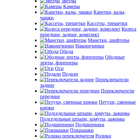
Звезды
Камеры
Каретки, валы,
чашки
Кассеты, трещетки
Колеса
передние, задние, комплект
Манетки, шифтеры
Наконечники
Обода
Ободные
ленты, флипперы
Оси
Педали
Переключатели
задние
Переключатели
передние
Петухи, сменные
крюки
Подседельные штыри, хомуты, зажимы
Подшипники
Покрышки
Ролики