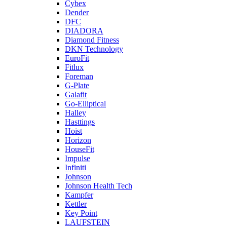
Cybex
Dender
DFC
DIADORA
Diamond Fitness
DKN Technology
EuroFit
Fitlux
Foreman
G-Plate
Galafit
Go-Elliptical
Halley
Hasttings
Hoist
Horizon
HouseFit
Impulse
Infiniti
Johnson
Johnson Health Tech
Kampfer
Kettler
Key Point
LAUFSTEIN