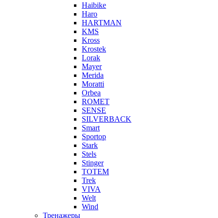
Haibike
Haro
HARTMAN
KMS
Kross
Krostek
Lorak
Mayer
Merida
Moratti
Orbea
ROMET
SENSE
SILVERBACK
Smart
Sportop
Stark
Stels
Stinger
TOTEM
Trek
VIVA
Welt
Wind
Тренажеры