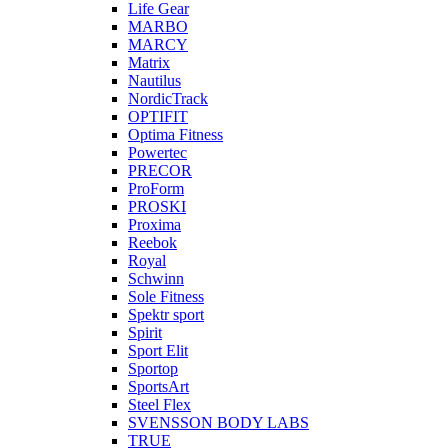
Life Gear
MARBO
MARCY
Matrix
Nautilus
NordicTrack
OPTIFIT
Optima Fitness
Powertec
PRECOR
ProForm
PROSKI
Proxima
Reebok
Royal
Schwinn
Sole Fitness
Spektr sport
Spirit
Sport Elit
Sportop
SportsArt
Steel Flex
SVENSSON BODY LABS
TRUE