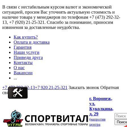
В связи с нестабильным курсом валют и экономической
ситуацией, просим Вас уточнять актуальную стоимость и
наличие товара у менеджеров по телефонам
+7 (473) 292-32-
13, +7 (920) 21-25-321
. Спасибо за понимание, приносим
извинения за доставленные неудобства.
Как купить?
Оплата и доставка
Гарантия
Наши услуги
Приведи друга
Контакты
О нас
Вакансии
...
+7 473 292-32-13
+7 920 21-25-321
Заказать звонок
Обратная
связь
г. Воронеж,
ул.
Куколкина,
д. 29
(напротив
центра