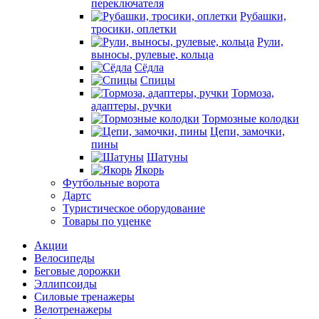
переключателя
Рубашки,
тросики, оплетки
Рули,
выносы, рулевые, кольца
Сёдла
Спицы
Тормоза,
адаптеры, ручки
Тормозные колодки
Цепи, замочки,
пины
Шатуны
Якорь
Футбольные ворота
Дартс
Туристическое оборудование
Товары по уценке
Акции
Велосипеды
Беговые дорожки
Эллипсоиды
Силовые тренажеры
Велотренажеры