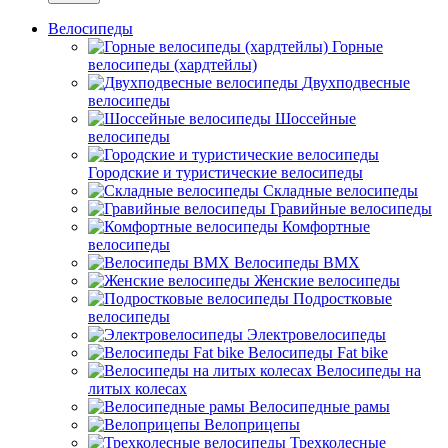
Велосипеды
Горные
велосипеды (хардтейлы)
Двухподвесные
велосипеды
Шоссейные
велосипеды
Городские и туристические велосипеды
Складные велосипеды
Гравийные велосипеды
Комфортные
велосипеды
Велосипеды BMX
Женские велосипеды
Подростковые
велосипеды
Электровелосипеды
Велосипеды Fat bike
Велосипеды на
литых колесах
Велосипедные рамы
Велоприцепы
Трехколесные