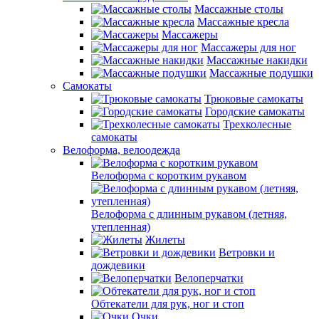
Массажные столы
Массажные кресла
Массажеры
Массажеры для ног
Массажные накидки
Массажные подушки
Самокаты
Трюковые самокаты
Городские самокаты
Трехколесные
самокаты
Велоформа, велоодежда
Велоформа с коротким рукавом
Велоформа с длинным рукавом (летняя,
утепленная)
Жилеты
Ветровки и
дождевики
Велоперчатки
Обтекатели для рук, ног и стоп
Очки