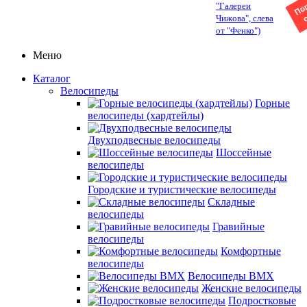
"Галереи
Чижова", слева
от "Фенко")
Меню
Каталог
Велосипеды
Горные
велосипеды (хардтейлы)
Двухподвесные велосипеды
Шоссейные
велосипеды
Городские и туристические велосипеды
Складные
велосипеды
Гравийные
велосипеды
Комфортные
велосипеды
Велосипеды BMX
Женские велосипеды
Подростковые