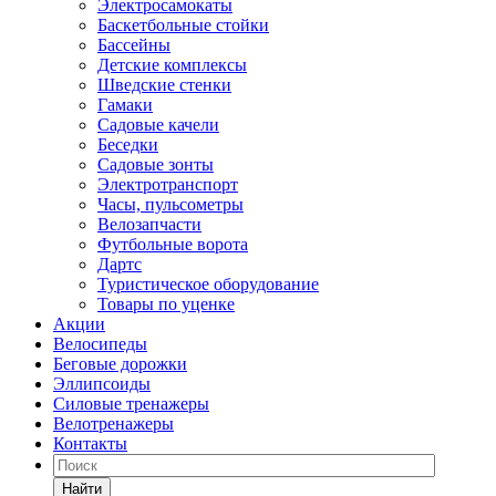
Электросамокаты
Баскетбольные стойки
Бассейны
Детские комплексы
Шведские стенки
Гамаки
Садовые качели
Беседки
Садовые зонты
Электротранспорт
Часы, пульсометры
Велозапчасти
Футбольные ворота
Дартс
Туристическое оборудование
Товары по уценке
Акции
Велосипеды
Беговые дорожки
Эллипсоиды
Силовые тренажеры
Велотренажеры
Контакты
Найти