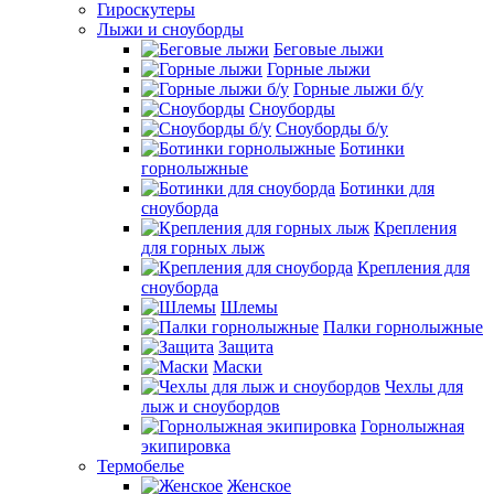
Гироскутеры
Лыжи и сноуборды
Беговые лыжи
Горные лыжи
Горные лыжи б/у
Сноуборды
Сноуборды б/у
Ботинки
горнолыжные
Ботинки для
сноуборда
Крепления
для горных лыж
Крепления для
сноуборда
Шлемы
Палки горнолыжные
Защита
Маски
Чехлы для
лыж и сноубордов
Горнолыжная
экипировка
Термобелье
Женское