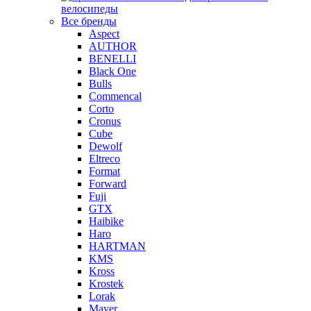
велосипеды
Все бренды
Aspect
AUTHOR
BENELLI
Black One
Bulls
Commencal
Corto
Cronus
Cube
Dewolf
Eltreco
Format
Forward
Fuji
GTX
Haibike
Haro
HARTMAN
KMS
Kross
Krostek
Lorak
Mayer