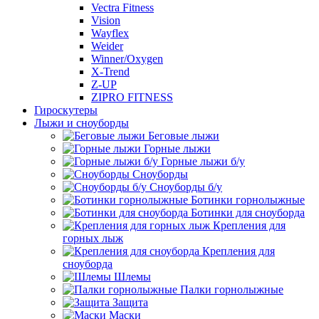
Vectra Fitness
Vision
Wayflex
Weider
Winner/Oxygen
X-Trend
Z-UP
ZIPRO FITNESS
Гироскутеры
Лыжи и сноуборды
Беговые лыжи
Горные лыжи
Горные лыжи б/у
Сноуборды
Сноуборды б/у
Ботинки горнолыжные
Ботинки для сноуборда
Крепления для
горных лыж
Крепления для
сноуборда
Шлемы
Палки горнолыжные
Защита
Маски