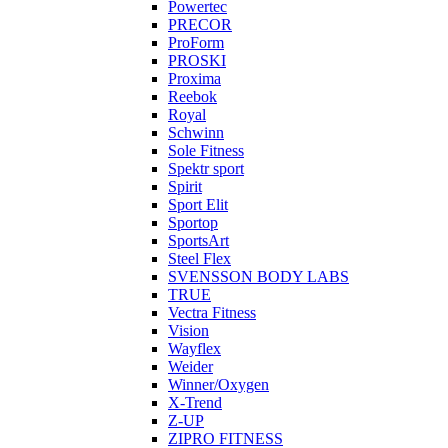
Powertec
PRECOR
ProForm
PROSKI
Proxima
Reebok
Royal
Schwinn
Sole Fitness
Spektr sport
Spirit
Sport Elit
Sportop
SportsArt
Steel Flex
SVENSSON BODY LABS
TRUE
Vectra Fitness
Vision
Wayflex
Weider
Winner/Oxygen
X-Trend
Z-UP
ZIPRO FITNESS