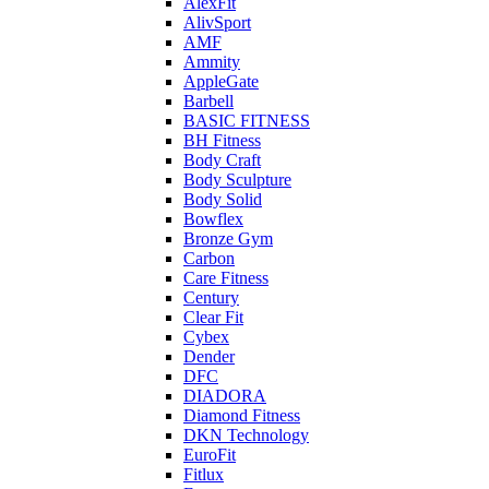
AlexFit
AlivSport
AMF
Ammity
AppleGate
Barbell
BASIC FITNESS
BH Fitness
Body Craft
Body Sculpture
Body Solid
Bowflex
Bronze Gym
Carbon
Care Fitness
Century
Clear Fit
Cybex
Dender
DFC
DIADORA
Diamond Fitness
DKN Technology
EuroFit
Fitlux