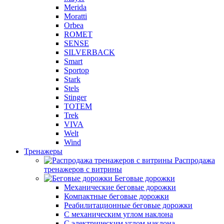
Merida
Moratti
Orbea
ROMET
SENSE
SILVERBACK
Smart
Sportop
Stark
Stels
Stinger
TOTEM
Trek
VIVA
Welt
Wind
Тренажеры
Распродажа
тренажеров с витрины
Беговые дорожки
Механические беговые дорожки
Компактные беговые дорожки
Реабилитационные беговые дорожки
С механическим углом наклона
С электрическим углом наклона