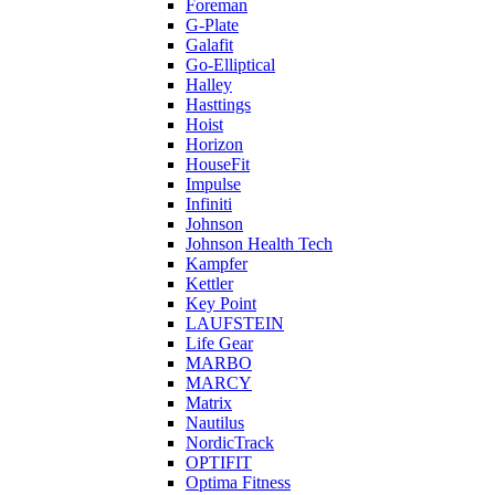
Foreman
G-Plate
Galafit
Go-Elliptical
Halley
Hasttings
Hoist
Horizon
HouseFit
Impulse
Infiniti
Johnson
Johnson Health Tech
Kampfer
Kettler
Key Point
LAUFSTEIN
Life Gear
MARBO
MARCY
Matrix
Nautilus
NordicTrack
OPTIFIT
Optima Fitness