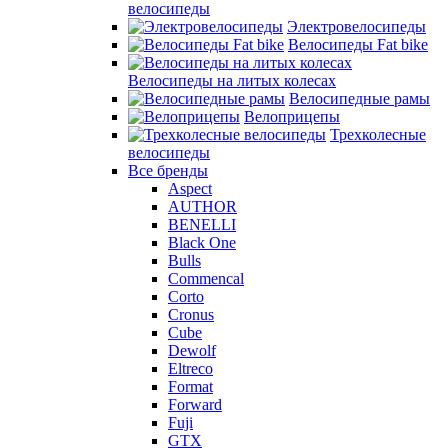
велосипеды
Электровелосипеды
Велосипеды Fat bike
Велосипеды на литых колесах
Велосипедные рамы
Велоприцепы
Трехколесные
велосипеды
Все бренды
Aspect
AUTHOR
BENELLI
Black One
Bulls
Commencal
Corto
Cronus
Cube
Dewolf
Eltreco
Format
Forward
Fuji
GTX