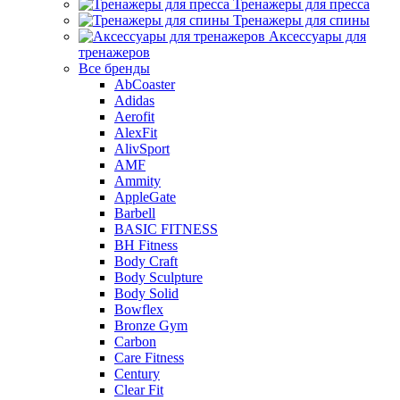
Тренажеры для пресса
Тренажеры для спины
Аксессуары для
тренажеров
Все бренды
AbCoaster
Adidas
Aerofit
AlexFit
AlivSport
AMF
Ammity
AppleGate
Barbell
BASIC FITNESS
BH Fitness
Body Craft
Body Sculpture
Body Solid
Bowflex
Bronze Gym
Carbon
Care Fitness
Century
Clear Fit