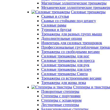
Магнитные эллиптические тренажеры
Механические эллиптические тренажер
Силовые тренажеры
Скамьи и стулья
Скамьи со стойками под штангу
Силовые рамы
Турники и брусья
Тренажеры для разных групп мышц
Дополнительные опции
Инвентарь для силовых тренировок
Профессиональные грузоблочные трен
Тренажеры со свободными весами
Силовые тренажеры для ног
Силовые тренажеры для пресса
Силовые тренажеры для рук
Силовые тренажеры для плеч
Силовые тренажеры Смита
Тренажеры со встроенными весами
Тренажеры для жима лежа
Степперы и твистеры
Поворотные степперы
Степперы с поручнями
Степперы с эспандером
Лестничные степперы
Балансировочные степперы