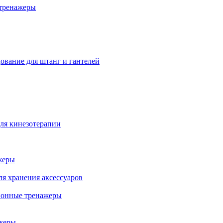
тренажеры
ование для штанг и гантелей
ля кинезотерапии
жеры
ля хранения аксессуаров
ионные тренажеры
жеры