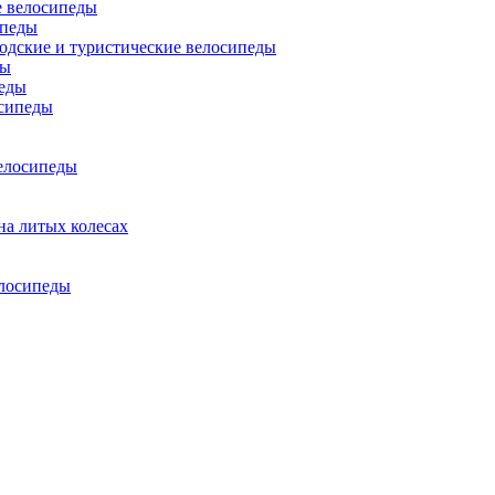
 велосипеды
ипеды
одские и туристические велосипеды
ды
еды
сипеды
елосипеды
на литых колесах
елосипеды