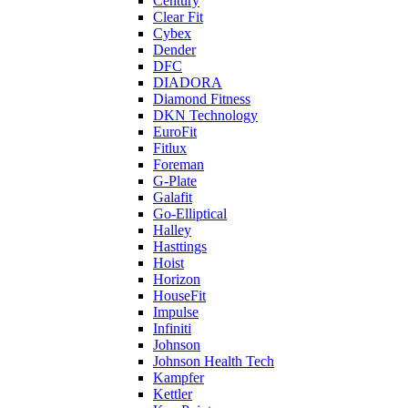
Century
Clear Fit
Cybex
Dender
DFC
DIADORA
Diamond Fitness
DKN Technology
EuroFit
Fitlux
Foreman
G-Plate
Galafit
Go-Elliptical
Halley
Hasttings
Hoist
Horizon
HouseFit
Impulse
Infiniti
Johnson
Johnson Health Tech
Kampfer
Kettler