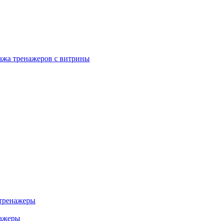
ажа тренажеров с витрины
тренажеры
нажеры