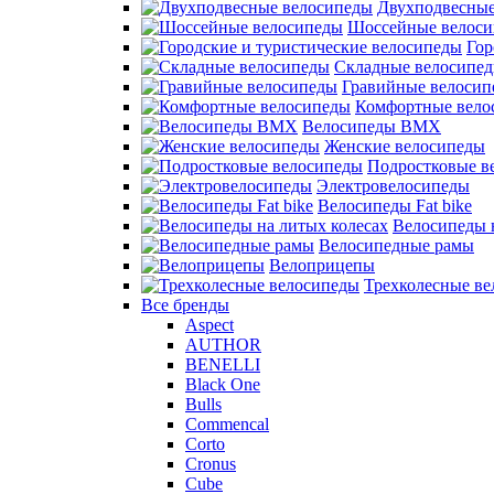
Двухподвесные
Шоссейные велос
Гор
Складные велосипе
Гравийные велосип
Комфортные вело
Велосипеды BMX
Женские велосипеды
Подростковые в
Электровелосипеды
Велосипеды Fat bike
Велосипеды 
Велосипедные рамы
Велоприцепы
Трехколесные в
Все бренды
Aspect
AUTHOR
BENELLI
Black One
Bulls
Commencal
Corto
Cronus
Cube