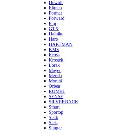
Dewolf
Eltreco
Format
Forward
Fuji
GTX
Haibike
Haro
HARTMAN
KMS
Kross
Krostek
Lorak
Mayer
Merida
Moratti
Orbea
ROMET
SENSE
SILVERBACK
Smart
Sportop
Stark
Stels
Stinger