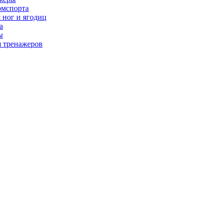
рмспорта
 ног и ягодиц
а
ы
я тренажеров