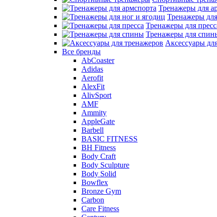
Тренажеры для а
Тренажеры для
Тренажеры для пресс
Тренажеры для спин
Аксессуары дл
Все бренды
AbCoaster
Adidas
Aerofit
AlexFit
AlivSport
AMF
Ammity
AppleGate
Barbell
BASIC FITNESS
BH Fitness
Body Craft
Body Sculpture
Body Solid
Bowflex
Bronze Gym
Carbon
Care Fitness