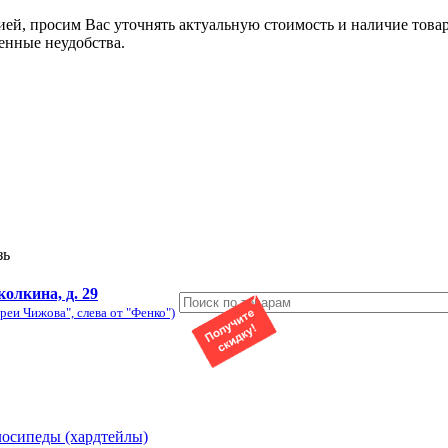
ией, просим Вас уточнять актуальную стоимость и наличие това
енные неудобства.
зь
колкина, д. 29
реи Чижова", слева от "Фенко")
лосипеды (хардтейлы)