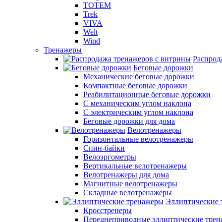
TOTEM
Trek
VIVA
Welt
Wind
Тренажеры
Распрод
Беговые дорожки
Механические беговые дорожки
Компактные беговые дорожки
Реабилитационные беговые дорожки
С механическим углом наклона
С электрическим углом наклона
Беговые дорожки для дома
Велотренажеры
Горизонтальные велотренажеры
Спин-байки
Велоэргометры
Вертикальные велотренажеры
Велотренажеры для дома
Магнитные велотренажеры
Складные велотренажеры
Эллиптические 
Кросстренеры
Переднеприводные эллиптические тре