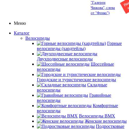
"Галереи
Чижова", слева
от "Фенко")
Меню
Каталог
Велосипеды
Горные
велосипеды (хардтейлы)
Двухподвесные велосипеды
Шоссейные
велосипеды
Городские и туристические велосипеды
Складные
велосипеды
Гравийные
велосипеды
Комфортные
велосипеды
Велосипеды BMX
Женские велосипеды
Подростковые