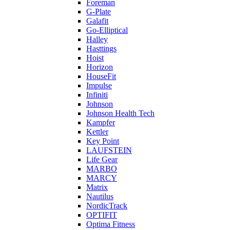
Foreman
G-Plate
Galafit
Go-Elliptical
Halley
Hasttings
Hoist
Horizon
HouseFit
Impulse
Infiniti
Johnson
Johnson Health Tech
Kampfer
Kettler
Key Point
LAUFSTEIN
Life Gear
MARBO
MARCY
Matrix
Nautilus
NordicTrack
OPTIFIT
Optima Fitness