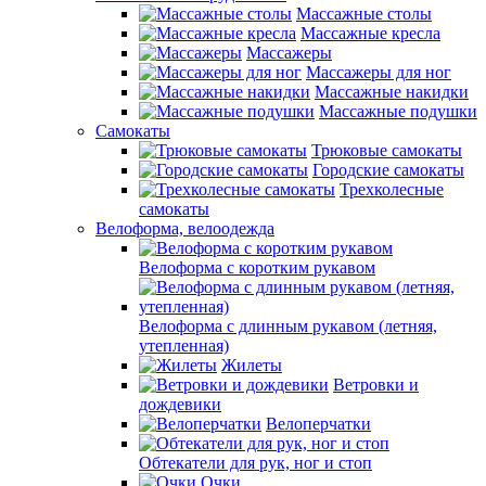
Массажные столы
Массажные кресла
Массажеры
Массажеры для ног
Массажные накидки
Массажные подушки
Самокаты
Трюковые самокаты
Городские самокаты
Трехколесные
самокаты
Велоформа, велоодежда
Велоформа с коротким рукавом
Велоформа с длинным рукавом (летняя,
утепленная)
Жилеты
Ветровки и
дождевики
Велоперчатки
Обтекатели для рук, ног и стоп
Очки