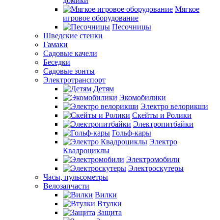
домики
Мягкое
игровое оборудование
Песочницы
Шведские стенки
Гамаки
Садовые качели
Беседки
Садовые зонты
Электротранспорт
Детям
Экомобилики
Электро велорикши
Скейты и Ролики
Электропитбайки
Гольф-кары
Электро
Квадроциклы
Электромобили
Электроскутеры
Часы, пульсометры
Велозапчасти
Вилки
Втулки
Защита