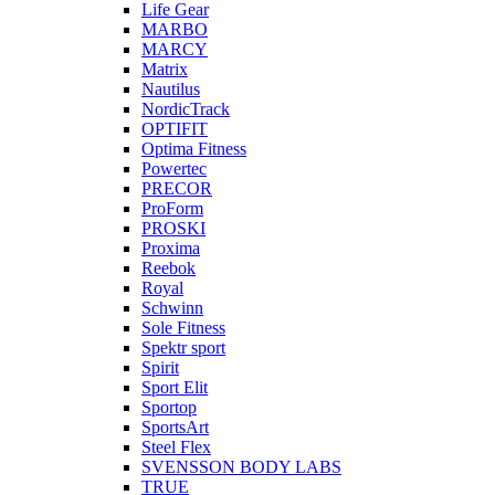
Life Gear
MARBO
MARCY
Matrix
Nautilus
NordicTrack
OPTIFIT
Optima Fitness
Powertec
PRECOR
ProForm
PROSKI
Proxima
Reebok
Royal
Schwinn
Sole Fitness
Spektr sport
Spirit
Sport Elit
Sportop
SportsArt
Steel Flex
SVENSSON BODY LABS
TRUE