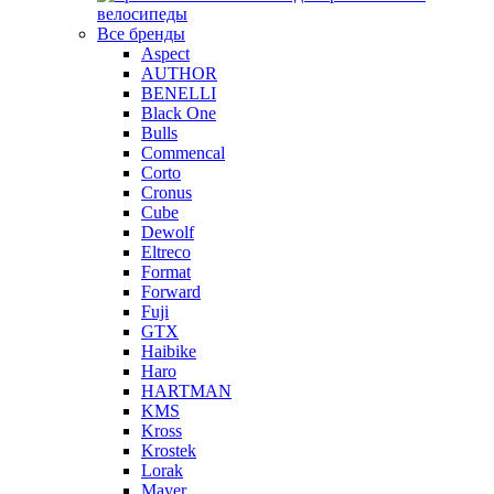
велосипеды
Все бренды
Aspect
AUTHOR
BENELLI
Black One
Bulls
Commencal
Corto
Cronus
Cube
Dewolf
Eltreco
Format
Forward
Fuji
GTX
Haibike
Haro
HARTMAN
KMS
Kross
Krostek
Lorak
Mayer