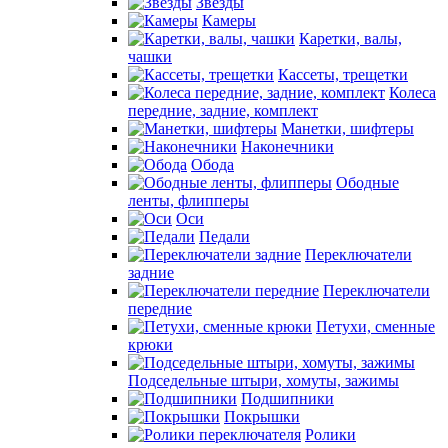
Звезды
Камеры
Каретки, валы,
чашки
Кассеты, трещетки
Колеса
передние, задние, комплект
Манетки, шифтеры
Наконечники
Обода
Ободные
ленты, флипперы
Оси
Педали
Переключатели
задние
Переключатели
передние
Петухи, сменные
крюки
Подседельные штыри, хомуты, зажимы
Подшипники
Покрышки
Ролики