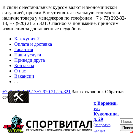
В связи с нестабильным курсом валют и экономической
ситуацией, просим Вас уточнять актуальную стоимость и
наличие товара у менеджеров по телефонам
+7 (473) 292-32-
13, +7 (920) 21-25-321
. Спасибо за понимание, приносим
извинения за доставленные неудобства.
Как купить?
Оплата и доставка
Гарантия
Наши услуги
Приведи друга
Контакты
О нас
Вакансии
...
+7 473 292-32-13
+7 920 21-25-321
Заказать звонок
Обратная
связь
г. Воронеж,
ул.
Куколкина,
д. 29
(напротив
центра