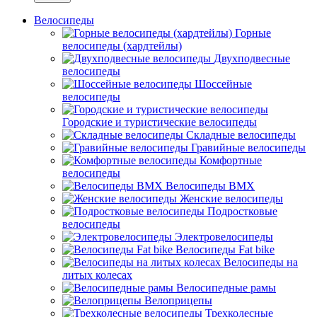
Велосипеды
Горные
велосипеды (хардтейлы)
Двухподвесные
велосипеды
Шоссейные
велосипеды
Городские и туристические велосипеды
Складные велосипеды
Гравийные велосипеды
Комфортные
велосипеды
Велосипеды BMX
Женские велосипеды
Подростковые
велосипеды
Электровелосипеды
Велосипеды Fat bike
Велосипеды на
литых колесах
Велосипедные рамы
Велоприцепы
Трехколесные