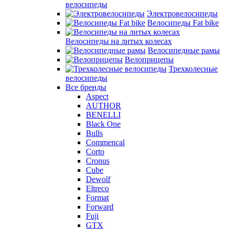
велосипеды
Электровелосипеды
Велосипеды Fat bike
Велосипеды на литых колесах
Велосипедные рамы
Велоприцепы
Трехколесные
велосипеды
Все бренды
Aspect
AUTHOR
BENELLI
Black One
Bulls
Commencal
Corto
Cronus
Cube
Dewolf
Eltreco
Format
Forward
Fuji
GTX