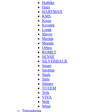
Haibike
Haro
HARTMAN
KMS
Kross
Krostek
Lorak
Mayer
Merida
Moratti
Orbea
ROMET
SENSE
SILVERBACK
Smart
Sportop
Stark
Stels
Stinger
TOTEM
Trek
VIVA
Welt
Wind
Тренажеры