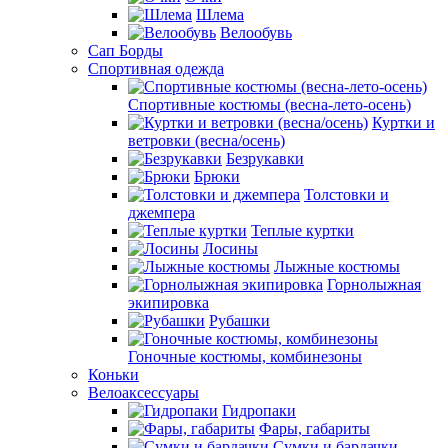
Шлема
Велообувь
Сап Борды
Спортивная одежда
Спортивные костюмы (весна-лето-осень)
Куртки и
ветровки (весна/осень)
Безрукавки
Брюки
Толстовки и
джемпера
Теплые куртки
Лосины
Лыжные костюмы
Горнолыжная
экипировка
Рубашки
Гоночные костюмы, комбинезоны
Коньки
Велоаксессуары
Гидропаки
Фары, габариты
Сумки и бардачки