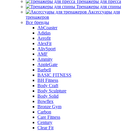
Тренажеры для пресса
Тренажеры для спины
Аксессуары для
тренажеров
Все бренды
AbCoaster
Adidas
Aerofit
AlexFit
AlivSport
AMF
Ammity
AppleGate
Barbell
BASIC FITNESS
BH Fitness
Body Craft
Body Sculpture
Body Solid
Bowflex
Bronze Gym
Carbon
Care Fitness
Century
Clear Fit