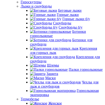
Гироскутеры
Лыжи и сноуборды
Беговые лыжи
Горные лыжи
Горные лыжи б/у
Сноуборды
Сноуборды б/у
Ботинки
горнолыжные
Ботинки для
сноуборда
Крепления
для горных лыж
Крепления для
сноуборда
Шлемы
Палки горнолыжные
Защита
Маски
Чехлы для
лыж и сноубордов
Горнолыжная
экипировка
Термобелье
Женское