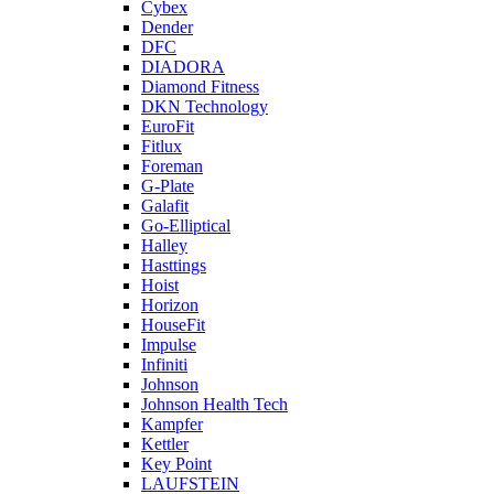
Cybex
Dender
DFC
DIADORA
Diamond Fitness
DKN Technology
EuroFit
Fitlux
Foreman
G-Plate
Galafit
Go-Elliptical
Halley
Hasttings
Hoist
Horizon
HouseFit
Impulse
Infiniti
Johnson
Johnson Health Tech
Kampfer
Kettler
Key Point
LAUFSTEIN