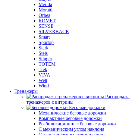
Merida
Moratti
Orbea
ROMET
SENSE
SILVERBACK
Smart
Sportop
Stark
Stels
Stinger
TOTEM
Trek
VIVA
Welt
Wind
Тренажеры
Распродажа
тренажеров с витрины
Беговые дорожки
Механические беговые дорожки
Компактные беговые дорожки
Реабилитационные беговые дорожки
С механическим углом наклона
С электрическим углом наклона