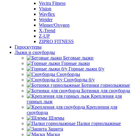
Vectra Fitness
Vision
Wayflex
Weider
Winner/Oxygen
X-Trend
Z-UP
ZIPRO FITNESS
Гироскутеры
Лыжи и сноуборды
Беговые лыжи
Горные лыжи
Горные лыжи б/у
Сноуборды
Сноуборды б/у
Ботинки горнолыжные
Ботинки для сноуборда
Крепления для
горных лыж
Крепления для
сноуборда
Шлемы
Палки горнолыжные
Защита
Маски