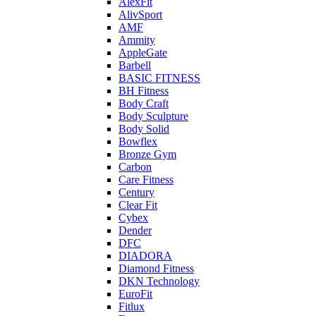
AlexFit
AlivSport
AMF
Ammity
AppleGate
Barbell
BASIC FITNESS
BH Fitness
Body Craft
Body Sculpture
Body Solid
Bowflex
Bronze Gym
Carbon
Care Fitness
Century
Clear Fit
Cybex
Dender
DFC
DIADORA
Diamond Fitness
DKN Technology
EuroFit
Fitlux