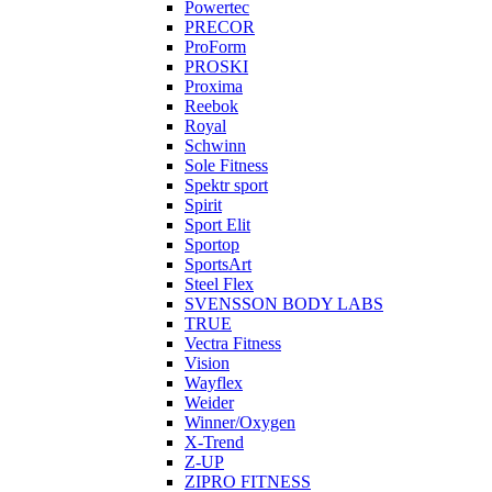
Powertec
PRECOR
ProForm
PROSKI
Proxima
Reebok
Royal
Schwinn
Sole Fitness
Spektr sport
Spirit
Sport Elit
Sportop
SportsArt
Steel Flex
SVENSSON BODY LABS
TRUE
Vectra Fitness
Vision
Wayflex
Weider
Winner/Oxygen
X-Trend
Z-UP
ZIPRO FITNESS