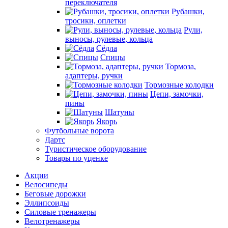
переключателя
Рубашки,
тросики, оплетки
Рули,
выносы, рулевые, кольца
Сёдла
Спицы
Тормоза,
адаптеры, ручки
Тормозные колодки
Цепи, замочки,
пины
Шатуны
Якорь
Футбольные ворота
Дартс
Туристическое оборудование
Товары по уценке
Акции
Велосипеды
Беговые дорожки
Эллипсоиды
Силовые тренажеры
Велотренажеры