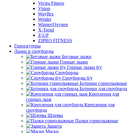
Vectra Fitness
Vision
Wayflex
Weider
Winner/Oxygen
X-Trend
Z-UP
ZIPRO FITNESS
Гироскутеры
Лыжи и сноуборды
Беговые лыжи
Горные лыжи
Горные лыжи б/у
Сноуборды
Сноуборды б/у
Ботинки горнолыжные
Ботинки для сноуборда
Крепления для
горных лыж
Крепления для
сноуборда
Шлемы
Палки горнолыжные
Защита
Маски