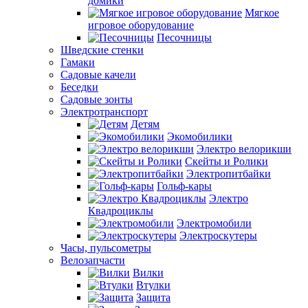
домики
Мягкое
игровое оборудование
Песочницы
Шведские стенки
Гамаки
Садовые качели
Беседки
Садовые зонты
Электротранспорт
Детям
Экомобилики
Электро велорикши
Скейты и Ролики
Электропитбайки
Гольф-кары
Электро
Квадроциклы
Электромобили
Электроскутеры
Часы, пульсометры
Велозапчасти
Вилки
Втулки
Защита