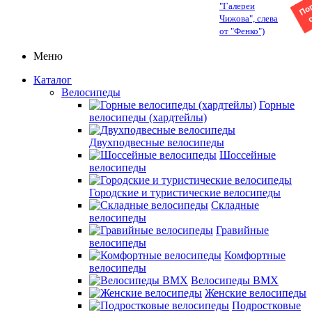
"Галереи
Чижова", слева
от "Фенко")
Меню
Каталог
Велосипеды
Горные
велосипеды (хардтейлы)
Двухподвесные велосипеды
Шоссейные
велосипеды
Городские и туристические велосипеды
Складные
велосипеды
Гравийные
велосипеды
Комфортные
велосипеды
Велосипеды BMX
Женские велосипеды
Подростковые