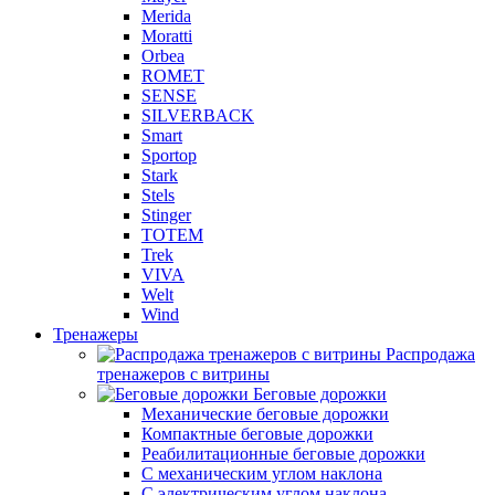
Merida
Moratti
Orbea
ROMET
SENSE
SILVERBACK
Smart
Sportop
Stark
Stels
Stinger
TOTEM
Trek
VIVA
Welt
Wind
Тренажеры
Распродажа
тренажеров с витрины
Беговые дорожки
Механические беговые дорожки
Компактные беговые дорожки
Реабилитационные беговые дорожки
С механическим углом наклона
С электрическим углом наклона