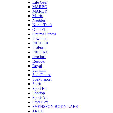
Life Gear
MARBO
MARCY
Matrix
Nautilus
NordicTrack
OPTIFIT
Optima Fitness
Powertec
PRECOR
ProForm
PROSKI
Proxima
Reebok
Royal
Schwinn
Sole Fitness
Spektr sport
Spirit
Sport Elit
Sportop
SportsArt
Steel Flex
SVENSSON BODY LABS
TRUE