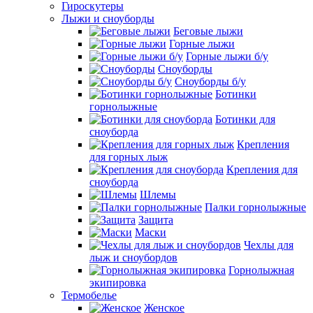
Гироскутеры
Лыжи и сноуборды
Беговые лыжи
Горные лыжи
Горные лыжи б/у
Сноуборды
Сноуборды б/у
Ботинки
горнолыжные
Ботинки для
сноуборда
Крепления
для горных лыж
Крепления для
сноуборда
Шлемы
Палки горнолыжные
Защита
Маски
Чехлы для
лыж и сноубордов
Горнолыжная
экипировка
Термобелье
Женское