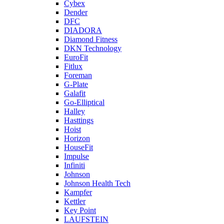
Cybex
Dender
DFC
DIADORA
Diamond Fitness
DKN Technology
EuroFit
Fitlux
Foreman
G-Plate
Galafit
Go-Elliptical
Halley
Hasttings
Hoist
Horizon
HouseFit
Impulse
Infiniti
Johnson
Johnson Health Tech
Kampfer
Kettler
Key Point
LAUFSTEIN