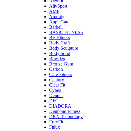
AlexFit
AlivSport
AMF
Ammity
AppleGate
Barbell
BASIC FITNESS
BH Fitness
Body Craft
Body Sculpture
Body Solid
Bowflex
Bronze Gym
Carbon
Care Fitness
Century
Clear Fit
Cybex
Dender
DFC
DIADORA
Diamond Fitness
DKN Technology
EuroFit
Fitlux