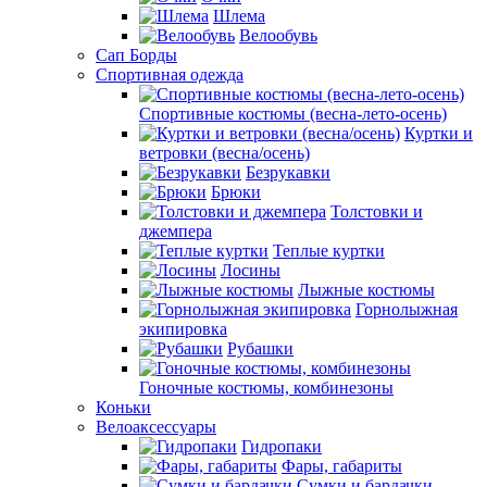
Шлема
Велообувь
Сап Борды
Спортивная одежда
Спортивные костюмы (весна-лето-осень)
Куртки и
ветровки (весна/осень)
Безрукавки
Брюки
Толстовки и
джемпера
Теплые куртки
Лосины
Лыжные костюмы
Горнолыжная
экипировка
Рубашки
Гоночные костюмы, комбинезоны
Коньки
Велоаксессуары
Гидропаки
Фары, габариты
Сумки и бардачки