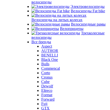
велосипеды
Электровелосипеды
Велосипеды Fat bike
Велосипеды на литых колесах
Велосипедные рамы
Велоприцепы
Трехколесные
велосипеды
Все бренды
Aspect
AUTHOR
BENELLI
Black One
Bulls
Commencal
Corto
Cronus
Cube
Dewolf
Eltreco
Format
Forward
Fuji
GTX