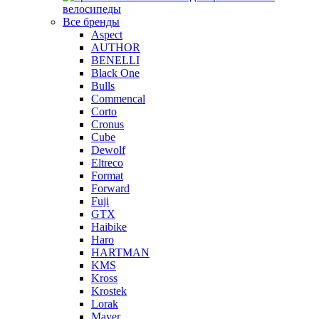
велосипеды
Все бренды
Aspect
AUTHOR
BENELLI
Black One
Bulls
Commencal
Corto
Cronus
Cube
Dewolf
Eltreco
Format
Forward
Fuji
GTX
Haibike
Haro
HARTMAN
KMS
Kross
Krostek
Lorak
Mayer