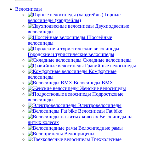
Велосипеды
Горные
велосипеды (хардтейлы)
Двухподвесные
велосипеды
Шоссейные
велосипеды
Городские и туристические велосипеды
Складные велосипеды
Гравийные велосипеды
Комфортные
велосипеды
Велосипеды BMX
Женские велосипеды
Подростковые
велосипеды
Электровелосипеды
Велосипеды Fat bike
Велосипеды на
литых колесах
Велосипедные рамы
Велоприцепы
Трехколесные