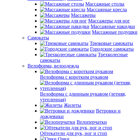
Массажные столы
Массажные кресла
Массажеры
Массажеры для ног
Массажные накидки
Массажные подушки
Самокаты
Трюковые самокаты
Городские самокаты
Трехколесные
самокаты
Велоформа, велоодежда
Велоформа с коротким рукавом
Велоформа с длинным рукавом (летняя,
утепленная)
Жилеты
Ветровки и
дождевики
Велоперчатки
Обтекатели для рук, ног и стоп
Очки