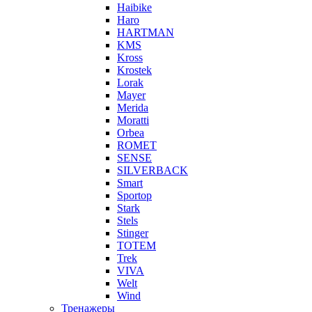
Haibike
Haro
HARTMAN
KMS
Kross
Krostek
Lorak
Mayer
Merida
Moratti
Orbea
ROMET
SENSE
SILVERBACK
Smart
Sportop
Stark
Stels
Stinger
TOTEM
Trek
VIVA
Welt
Wind
Тренажеры