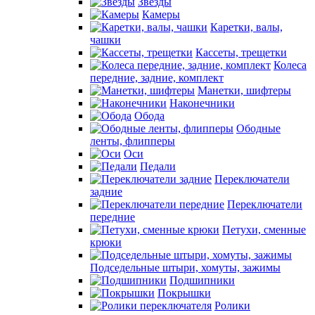
Звезды
Камеры
Каретки, валы,
чашки
Кассеты, трещетки
Колеса
передние, задние, комплект
Манетки, шифтеры
Наконечники
Обода
Ободные
ленты, флипперы
Оси
Педали
Переключатели
задние
Переключатели
передние
Петухи, сменные
крюки
Подседельные штыри, хомуты, зажимы
Подшипники
Покрышки
Ролики