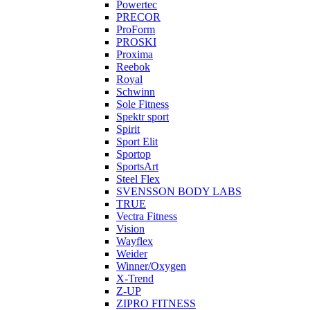
Powertec
PRECOR
ProForm
PROSKI
Proxima
Reebok
Royal
Schwinn
Sole Fitness
Spektr sport
Spirit
Sport Elit
Sportop
SportsArt
Steel Flex
SVENSSON BODY LABS
TRUE
Vectra Fitness
Vision
Wayflex
Weider
Winner/Oxygen
X-Trend
Z-UP
ZIPRO FITNESS