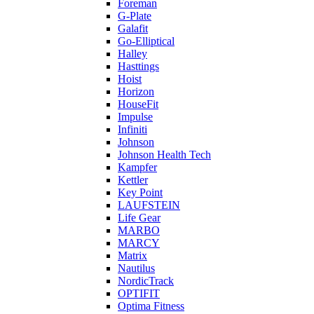
Foreman
G-Plate
Galafit
Go-Elliptical
Halley
Hasttings
Hoist
Horizon
HouseFit
Impulse
Infiniti
Johnson
Johnson Health Tech
Kampfer
Kettler
Key Point
LAUFSTEIN
Life Gear
MARBO
MARCY
Matrix
Nautilus
NordicTrack
OPTIFIT
Optima Fitness