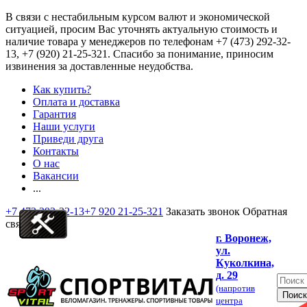
В связи с нестабильным курсом валют и экономической
ситуацией, просим Вас уточнять актуальную стоимость и
наличие товара у менеджеров по телефонам
+7 (473) 292-32-
13, +7 (920) 21-25-321
. Спасибо за понимание, приносим
извинения за доставленные неудобства.
Как купить?
Оплата и доставка
Гарантия
Наши услуги
Приведи друга
Контакты
О нас
Вакансии
...
+7 473 292-32-13
+7 920 21-25-321
Заказать звонок
Обратная
связь
г. Воронеж,
ул.
Куколкина,
д. 29
(напротив
центра