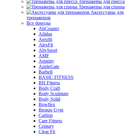
Тренажеры для пресса
Тренажеры для спины
Аксессуары для
тренажеров
Все бренды
AbCoaster
Adidas
Aerofit
AlexFit
AlivSport
AMF
Ammity
AppleGate
Barbell
BASIC FITNESS
BH Fitness
Body Craft
Body Sculpture
Body Solid
Bowflex
Bronze Gym
Carbon
Care Fitness
Century
Clear Fit