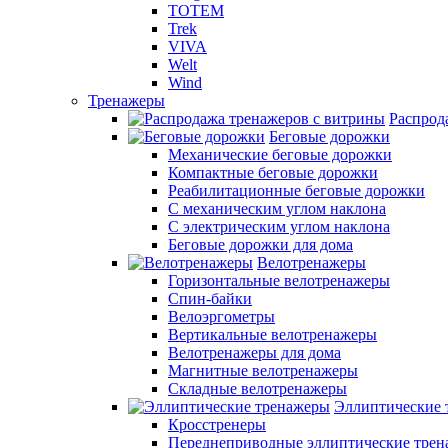
TOTEM
Trek
VIVA
Welt
Wind
Тренажеры
Распрод
Беговые дорожки
Механические беговые дорожки
Компактные беговые дорожки
Реабилитационные беговые дорожки
С механическим углом наклона
С электрическим углом наклона
Беговые дорожки для дома
Велотренажеры
Горизонтальные велотренажеры
Спин-байки
Велоэргометры
Вертикальные велотренажеры
Велотренажеры для дома
Магнитные велотренажеры
Складные велотренажеры
Эллиптические 
Кросстренеры
Переднеприводные эллиптические тре