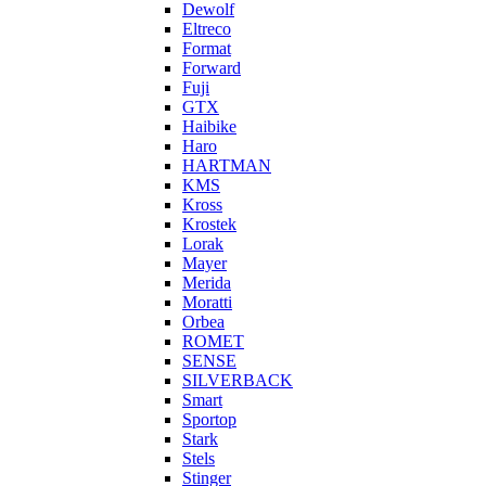
Dewolf
Eltreco
Format
Forward
Fuji
GTX
Haibike
Haro
HARTMAN
KMS
Kross
Krostek
Lorak
Mayer
Merida
Moratti
Orbea
ROMET
SENSE
SILVERBACK
Smart
Sportop
Stark
Stels
Stinger