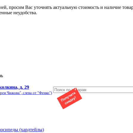
ией, просим Вас уточнять актуальную стоимость и наличие това
енные неудобства.
зь
колкина, д. 29
реи Чижова", слева от "Фенко")
лосипеды (хардтейлы)