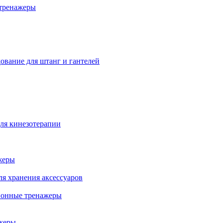
тренажеры
ование для штанг и гантелей
ля кинезотерапии
жеры
ля хранения аксессуаров
ионные тренажеры
жеры