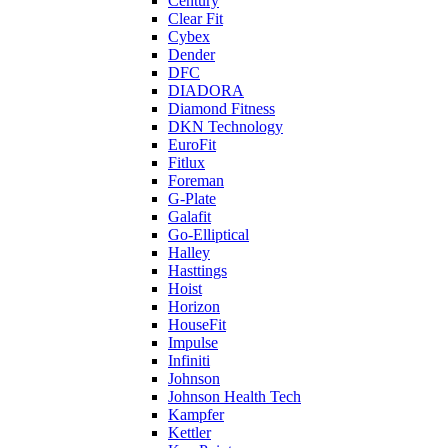
Century
Clear Fit
Cybex
Dender
DFC
DIADORA
Diamond Fitness
DKN Technology
EuroFit
Fitlux
Foreman
G-Plate
Galafit
Go-Elliptical
Halley
Hasttings
Hoist
Horizon
HouseFit
Impulse
Infiniti
Johnson
Johnson Health Tech
Kampfer
Kettler