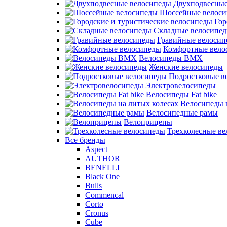
Двухподвесные
Шоссейные велос
Гор
Складные велосипе
Гравийные велосип
Комфортные вело
Велосипеды BMX
Женские велосипеды
Подростковые в
Электровелосипеды
Велосипеды Fat bike
Велосипеды 
Велосипедные рамы
Велоприцепы
Трехколесные в
Все бренды
Aspect
AUTHOR
BENELLI
Black One
Bulls
Commencal
Corto
Cronus
Cube