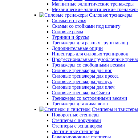
Магнитные эллиптические тренажеры
Механические эллиптические тренажер
Силовые тренажеры
Скамьи и стулья
Скамьи со стойками под штангу
Силовые рамы
Турники и брусья
Тренажеры для разных групп мышц
Дополнительные опции
Инвентарь для силовых тренировок
Профессиональные грузоблочные трен
Тренажеры со свободными весами
Силовые тренажеры для ног
Силовые тренажеры для пресса
Силовые тренажеры для рук
Силовые тренажеры для плеч
Силовые тренажеры Смита
Тренажеры со встроенными весами
Тренажеры для жима лежа
Степперы и твистеры
Поворотные степперы
Степперы с поручнями
Степперы с эспандером
Лестничные степперы
Балансировочные степперы