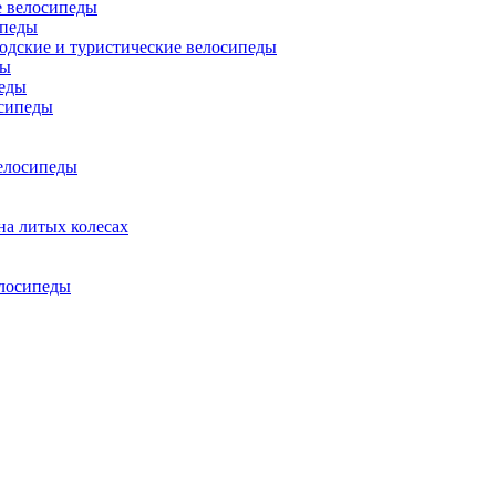
 велосипеды
ипеды
одские и туристические велосипеды
ды
еды
сипеды
елосипеды
на литых колесах
елосипеды