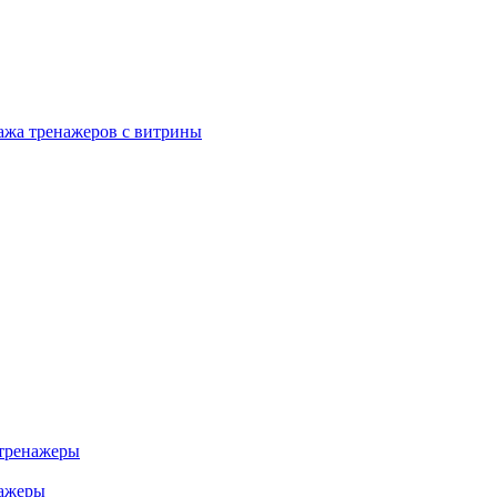
ажа тренажеров с витрины
тренажеры
нажеры