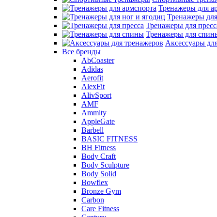
Тренажеры для а
Тренажеры для
Тренажеры для пресс
Тренажеры для спин
Аксессуары дл
Все бренды
AbCoaster
Adidas
Aerofit
AlexFit
AlivSport
AMF
Ammity
AppleGate
Barbell
BASIC FITNESS
BH Fitness
Body Craft
Body Sculpture
Body Solid
Bowflex
Bronze Gym
Carbon
Care Fitness