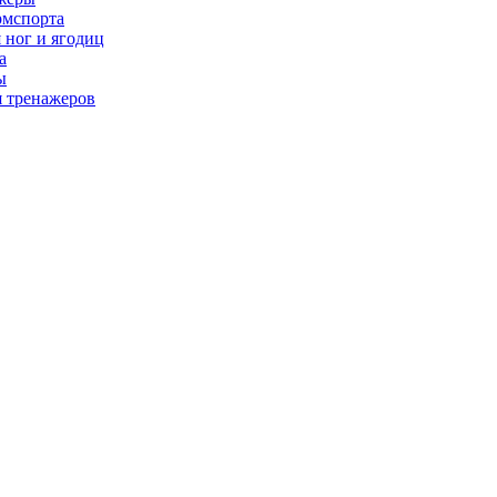
рмспорта
 ног и ягодиц
а
ы
я тренажеров