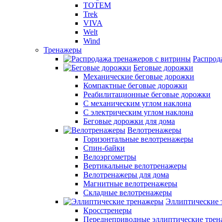
TOTEM
Trek
VIVA
Welt
Wind
Тренажеры
Распрод
Беговые дорожки
Механические беговые дорожки
Компактные беговые дорожки
Реабилитационные беговые дорожки
С механическим углом наклона
С электрическим углом наклона
Беговые дорожки для дома
Велотренажеры
Горизонтальные велотренажеры
Спин-байки
Велоэргометры
Вертикальные велотренажеры
Велотренажеры для дома
Магнитные велотренажеры
Складные велотренажеры
Эллиптические 
Кросстренеры
Переднеприводные эллиптические тре