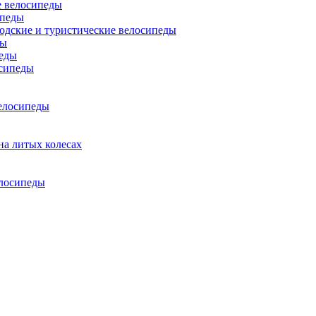
 велосипеды
ипеды
одские и туристические велосипеды
ды
еды
сипеды
елосипеды
на литых колесах
елосипеды