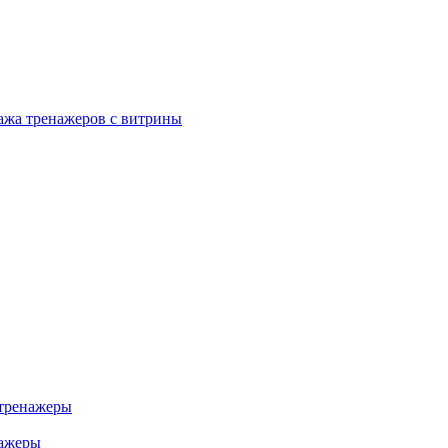
ажа тренажеров с витрины
тренажеры
нажеры