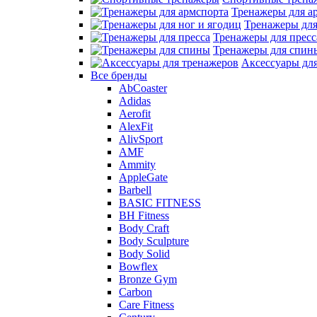
Тренажеры для а
Тренажеры для
Тренажеры для пресс
Тренажеры для спин
Аксессуары дл
Все бренды
AbCoaster
Adidas
Aerofit
AlexFit
AlivSport
AMF
Ammity
AppleGate
Barbell
BASIC FITNESS
BH Fitness
Body Craft
Body Sculpture
Body Solid
Bowflex
Bronze Gym
Carbon
Care Fitness