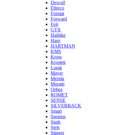
Dewolf
Eltreco
Format
Forward
Fuji
GTX
Haibike
Haro
HARTMAN
KMS
Kross
Krostek
Lorak
Mayer
Merida
Moratti
Orbea
ROMET
SENSE
SILVERBACK
Smart
Sportop
Stark
Stels
Stinger