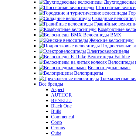
Двухподвесные
Шоссейные велос
Гор
Складные велосипе
Гравийные велосип
Комфортные вело
Велосипеды BMX
Женские велосипеды
Подростковые в
Электровелосипеды
Велосипеды Fat bike
Велосипеды 
Велосипедные рамы
Велоприцепы
Трехколесные в
Все бренды
Aspect
AUTHOR
BENELLI
Black One
Bulls
Commencal
Corto
Cronus
Cube