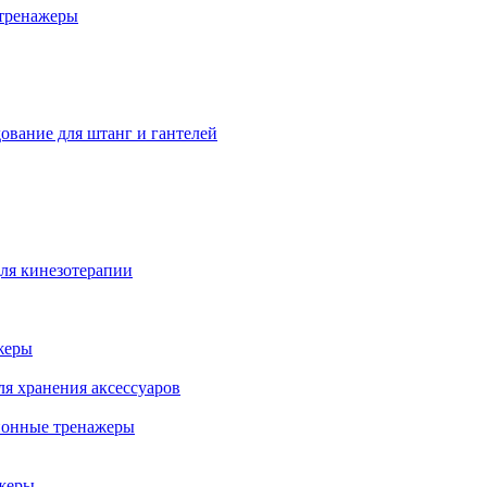
тренажеры
ование для штанг и гантелей
ля кинезотерапии
жеры
ля хранения аксессуаров
ионные тренажеры
жеры