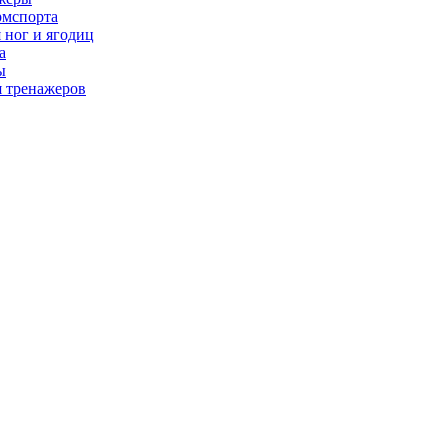
рмспорта
 ног и ягодиц
а
ы
я тренажеров