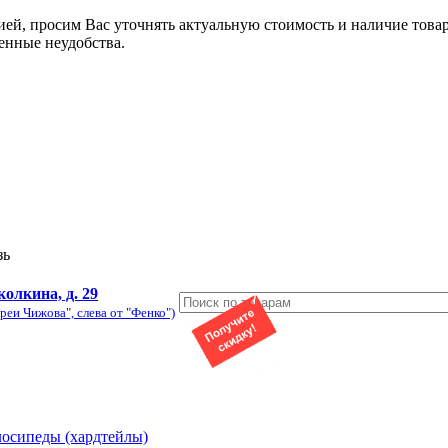
ией, просим Вас уточнять актуальную стоимость и наличие това
енные неудобства.
зь
колкина, д. 29
реи Чижова", слева от "Фенко")
лосипеды (хардтейлы)