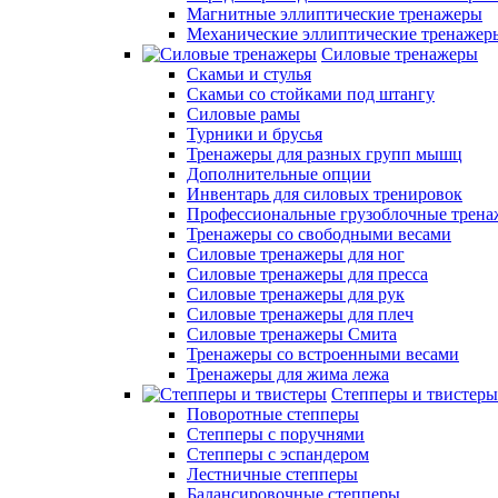
Магнитные эллиптические тренажеры
Механические эллиптические тренажер
Силовые тренажеры
Скамьи и стулья
Скамьи со стойками под штангу
Силовые рамы
Турники и брусья
Тренажеры для разных групп мышц
Дополнительные опции
Инвентарь для силовых тренировок
Профессиональные грузоблочные трен
Тренажеры со свободными весами
Силовые тренажеры для ног
Силовые тренажеры для пресса
Силовые тренажеры для рук
Силовые тренажеры для плеч
Силовые тренажеры Смита
Тренажеры со встроенными весами
Тренажеры для жима лежа
Степперы и твистеры
Поворотные степперы
Степперы с поручнями
Степперы с эспандером
Лестничные степперы
Балансировочные степперы