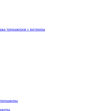
ажа тренажеров с витрины
тренажеры
нажеры