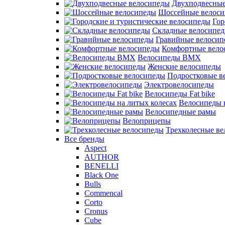
Двухподвесные
Шоссейные велос
Гор
Складные велосипе
Гравийные велосип
Комфортные вело
Велосипеды BMX
Женские велосипеды
Подростковые в
Электровелосипеды
Велосипеды Fat bike
Велосипеды 
Велосипедные рамы
Велоприцепы
Трехколесные в
Все бренды
Aspect
AUTHOR
BENELLI
Black One
Bulls
Commencal
Corto
Cronus
Cube