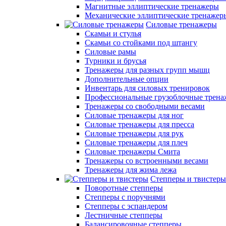
Магнитные эллиптические тренажеры
Механические эллиптические тренажер
Силовые тренажеры
Скамьи и стулья
Скамьи со стойками под штангу
Силовые рамы
Турники и брусья
Тренажеры для разных групп мышц
Дополнительные опции
Инвентарь для силовых тренировок
Профессиональные грузоблочные трен
Тренажеры со свободными весами
Силовые тренажеры для ног
Силовые тренажеры для пресса
Силовые тренажеры для рук
Силовые тренажеры для плеч
Силовые тренажеры Смита
Тренажеры со встроенными весами
Тренажеры для жима лежа
Степперы и твистеры
Поворотные степперы
Степперы с поручнями
Степперы с эспандером
Лестничные степперы
Балансировочные степперы