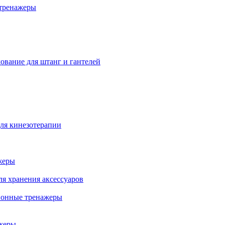
тренажеры
ование для штанг и гантелей
ля кинезотерапии
жеры
ля хранения аксессуаров
ионные тренажеры
жеры