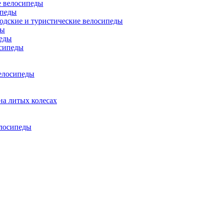
 велосипеды
ипеды
одские и туристические велосипеды
ды
еды
сипеды
елосипеды
на литых колесах
елосипеды