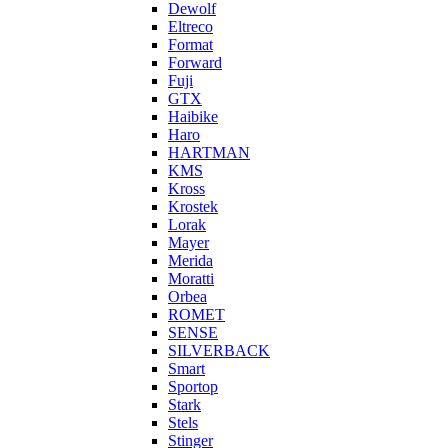
Dewolf
Eltreco
Format
Forward
Fuji
GTX
Haibike
Haro
HARTMAN
KMS
Kross
Krostek
Lorak
Mayer
Merida
Moratti
Orbea
ROMET
SENSE
SILVERBACK
Smart
Sportop
Stark
Stels
Stinger