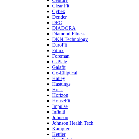
Century
Clear Fit
Cybex
Dender
DFC
DIADORA
Diamond Fitness
DKN Technology
EuroFit
Fitlux
Foreman
G-Plate
Galafit
Go-Elliptical
Halley
Hasttings
Hoist
Horizon
HouseFit
Impulse
Infiniti
Johnson
Johnson Health Tech
Kampfer
Kettler