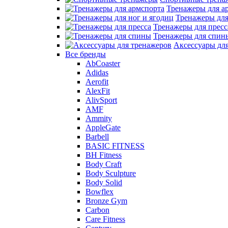
Тренажеры для а
Тренажеры для
Тренажеры для пресс
Тренажеры для спин
Аксессуары дл
Все бренды
AbCoaster
Adidas
Aerofit
AlexFit
AlivSport
AMF
Ammity
AppleGate
Barbell
BASIC FITNESS
BH Fitness
Body Craft
Body Sculpture
Body Solid
Bowflex
Bronze Gym
Carbon
Care Fitness