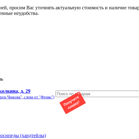
ией, просим Вас уточнять актуальную стоимость и наличие това
енные неудобства.
зь
колкина, д. 29
реи Чижова", слева от "Фенко")
лосипеды (хардтейлы)