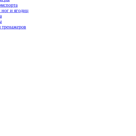
рмспорта
 ног и ягодиц
а
ы
я тренажеров