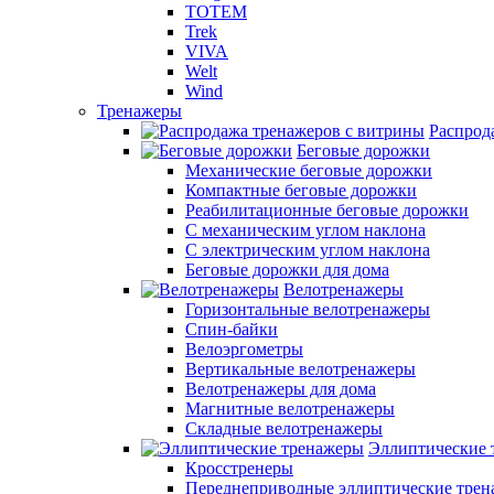
TOTEM
Trek
VIVA
Welt
Wind
Тренажеры
Распрод
Беговые дорожки
Механические беговые дорожки
Компактные беговые дорожки
Реабилитационные беговые дорожки
С механическим углом наклона
С электрическим углом наклона
Беговые дорожки для дома
Велотренажеры
Горизонтальные велотренажеры
Спин-байки
Велоэргометры
Вертикальные велотренажеры
Велотренажеры для дома
Магнитные велотренажеры
Складные велотренажеры
Эллиптические 
Кросстренеры
Переднеприводные эллиптические тре