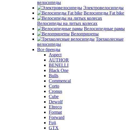
велосипеды
Электровелосипеды
Велосипеды Fat bike
Велосипеды на литых колесах
Велосипедные рамы
Велоприцепы
Трехколесные
велосипеды
Все бренды
Aspect
AUTHOR
BENELLI
Black One
Bulls
Commencal
Corto
Cronus
Cube
Dewolf
Eltreco
Format
Forward
Fuji
GTX