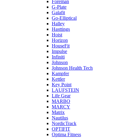
Foreman
G-Plate
Galafit
Go-Elliptical
Halley
Hasttings
Hoist
Horizon
HouseFit
Impulse
Infiniti
Johnson
Johnson Health Tech
Kampfer
Kettler
Key Point
LAUFSTEIN
Life Gear
MARBO
MARCY
Matrix
Nautilus
NordicTrack
OPTIFIT
Optima Fitness