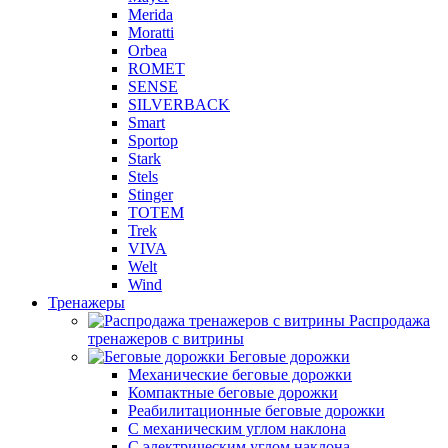
Merida
Moratti
Orbea
ROMET
SENSE
SILVERBACK
Smart
Sportop
Stark
Stels
Stinger
TOTEM
Trek
VIVA
Welt
Wind
Тренажеры
Распродажа
тренажеров с витрины
Беговые дорожки
Механические беговые дорожки
Компактные беговые дорожки
Реабилитационные беговые дорожки
С механическим углом наклона
С электрическим углом наклона