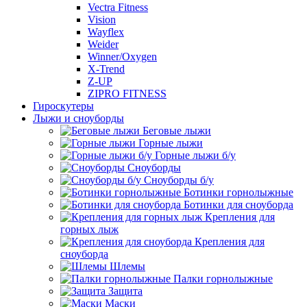
Vectra Fitness
Vision
Wayflex
Weider
Winner/Oxygen
X-Trend
Z-UP
ZIPRO FITNESS
Гироскутеры
Лыжи и сноуборды
Беговые лыжи
Горные лыжи
Горные лыжи б/у
Сноуборды
Сноуборды б/у
Ботинки горнолыжные
Ботинки для сноуборда
Крепления для
горных лыж
Крепления для
сноуборда
Шлемы
Палки горнолыжные
Защита
Маски