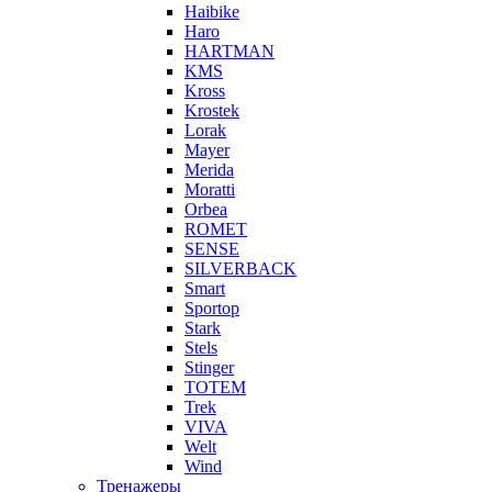
Haibike
Haro
HARTMAN
KMS
Kross
Krostek
Lorak
Mayer
Merida
Moratti
Orbea
ROMET
SENSE
SILVERBACK
Smart
Sportop
Stark
Stels
Stinger
TOTEM
Trek
VIVA
Welt
Wind
Тренажеры