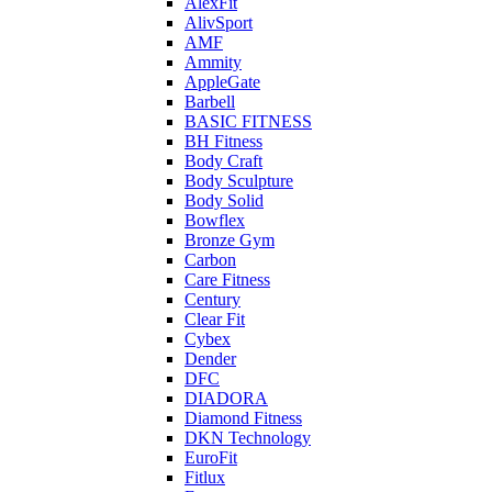
AlexFit
AlivSport
AMF
Ammity
AppleGate
Barbell
BASIC FITNESS
BH Fitness
Body Craft
Body Sculpture
Body Solid
Bowflex
Bronze Gym
Carbon
Care Fitness
Century
Clear Fit
Cybex
Dender
DFC
DIADORA
Diamond Fitness
DKN Technology
EuroFit
Fitlux