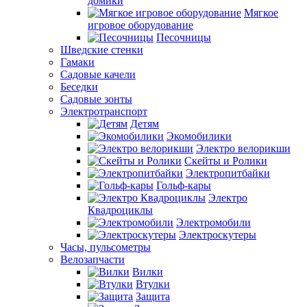
домики
Мягкое
игровое оборудование
Песочницы
Шведские стенки
Гамаки
Садовые качели
Беседки
Садовые зонты
Электротранспорт
Детям
Экомобилики
Электро велорикши
Скейты и Ролики
Электропитбайки
Гольф-кары
Электро
Квадроциклы
Электромобили
Электроскутеры
Часы, пульсометры
Велозапчасти
Вилки
Втулки
Защита