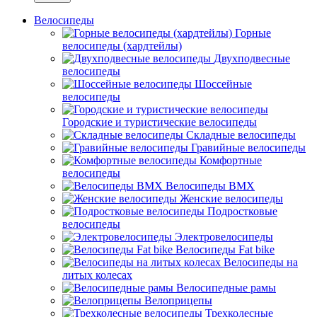
Велосипеды
Горные
велосипеды (хардтейлы)
Двухподвесные
велосипеды
Шоссейные
велосипеды
Городские и туристические велосипеды
Складные велосипеды
Гравийные велосипеды
Комфортные
велосипеды
Велосипеды BMX
Женские велосипеды
Подростковые
велосипеды
Электровелосипеды
Велосипеды Fat bike
Велосипеды на
литых колесах
Велосипедные рамы
Велоприцепы
Трехколесные