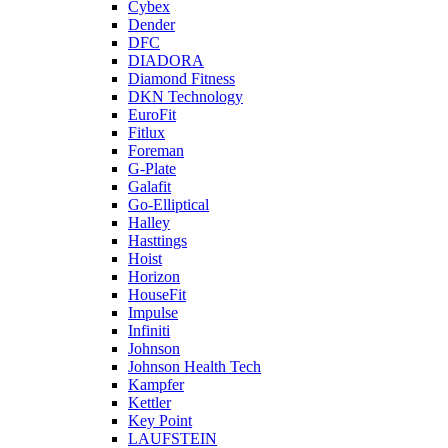
Cybex
Dender
DFC
DIADORA
Diamond Fitness
DKN Technology
EuroFit
Fitlux
Foreman
G-Plate
Galafit
Go-Elliptical
Halley
Hasttings
Hoist
Horizon
HouseFit
Impulse
Infiniti
Johnson
Johnson Health Tech
Kampfer
Kettler
Key Point
LAUFSTEIN