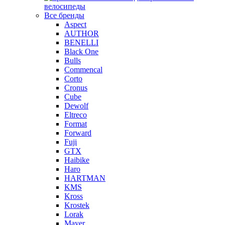
велосипеды
Все бренды
Aspect
AUTHOR
BENELLI
Black One
Bulls
Commencal
Corto
Cronus
Cube
Dewolf
Eltreco
Format
Forward
Fuji
GTX
Haibike
Haro
HARTMAN
KMS
Kross
Krostek
Lorak
Mayer