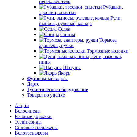
переключателя
Рубашки,
тросики, оплетки
Рули,
выносы, рулевые, кольца
Сёдла
Спицы
Тормоза,
адаптеры, ручки
Тормозные колодки
Цепи, замочки,
пины
Шатуны
Якорь
Футбольные ворота
Дартс
Туристическое оборудование
Товары по уценке
Акции
Велосипеды
Беговые дорожки
Эллипсоиды
Силовые тренажеры
Велотренажеры