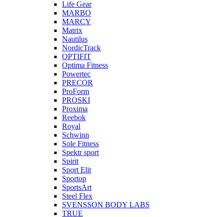
Life Gear
MARBO
MARCY
Matrix
Nautilus
NordicTrack
OPTIFIT
Optima Fitness
Powertec
PRECOR
ProForm
PROSKI
Proxima
Reebok
Royal
Schwinn
Sole Fitness
Spektr sport
Spirit
Sport Elit
Sportop
SportsArt
Steel Flex
SVENSSON BODY LABS
TRUE