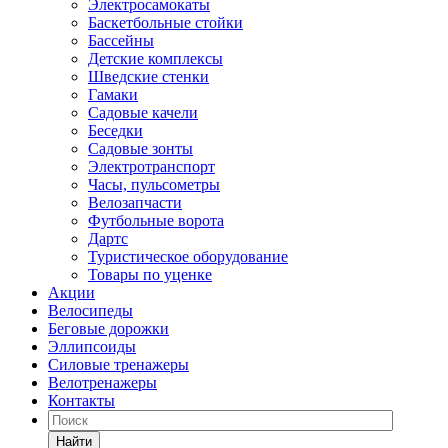
Электросамокаты
Баскетбольные стойки
Бассейны
Детские комплексы
Шведские стенки
Гамаки
Садовые качели
Беседки
Садовые зонты
Электротранспорт
Часы, пульсометры
Велозапчасти
Футбольные ворота
Дартс
Туристическое оборудование
Товары по уценке
Акции
Велосипеды
Беговые дорожки
Эллипсоиды
Силовые тренажеры
Велотренажеры
Контакты
Найти