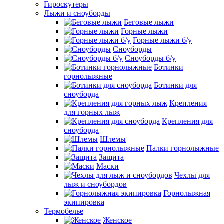
Гироскутеры
Лыжи и сноуборды
Беговые лыжи
Горные лыжи
Горные лыжи б/у
Сноуборды
Сноуборды б/у
Ботинки
горнолыжные
Ботинки для
сноуборда
Крепления
для горных лыж
Крепления для
сноуборда
Шлемы
Палки горнолыжные
Защита
Маски
Чехлы для
лыж и сноубордов
Горнолыжная
экипировка
Термобелье
Женское