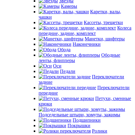
Звезды
Камеры
Каретки, валы,
чашки
Кассеты, трещетки
Колеса
передние, задние, комплект
Манетки, шифтеры
Наконечники
Обода
Ободные
ленты, флипперы
Оси
Педали
Переключатели
задние
Переключатели
передние
Петухи, сменные
крюки
Подседельные штыри, хомуты, зажимы
Подшипники
Покрышки
Ролики