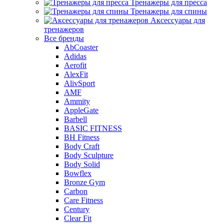
Тренажеры для пресса
Тренажеры для спины
Аксессуары для
тренажеров
Все бренды
AbCoaster
Adidas
Aerofit
AlexFit
AlivSport
AMF
Ammity
AppleGate
Barbell
BASIC FITNESS
BH Fitness
Body Craft
Body Sculpture
Body Solid
Bowflex
Bronze Gym
Carbon
Care Fitness
Century
Clear Fit