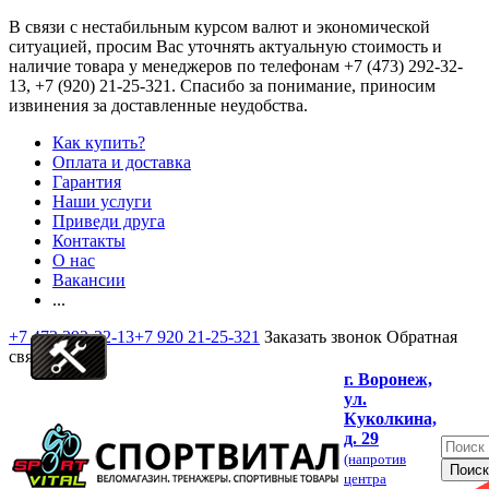
В связи с нестабильным курсом валют и экономической
ситуацией, просим Вас уточнять актуальную стоимость и
наличие товара у менеджеров по телефонам
+7 (473) 292-32-
13, +7 (920) 21-25-321
. Спасибо за понимание, приносим
извинения за доставленные неудобства.
Как купить?
Оплата и доставка
Гарантия
Наши услуги
Приведи друга
Контакты
О нас
Вакансии
...
+7 473 292-32-13
+7 920 21-25-321
Заказать звонок
Обратная
связь
г. Воронеж,
ул.
Куколкина,
д. 29
(напротив
центра