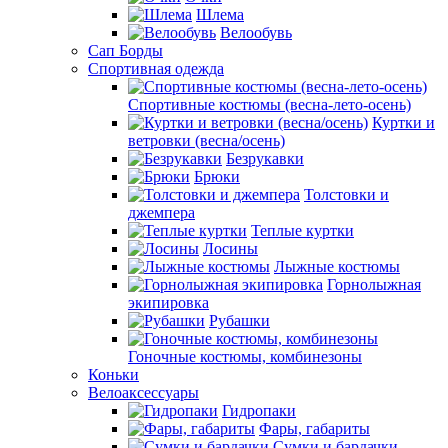
Шлема
Велообувь
Сап Борды
Спортивная одежда
Спортивные костюмы (весна-лето-осень)
Куртки и
ветровки (весна/осень)
Безрукавки
Брюки
Толстовки и
джемпера
Теплые куртки
Лосины
Лыжные костюмы
Горнолыжная
экипировка
Рубашки
Гоночные костюмы, комбинезоны
Коньки
Велоаксессуары
Гидропаки
Фары, габариты
Сумки и бардачки