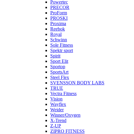
Powertec
PRECOR
ProForm
PROSKI
Proxima
Reebok
Royal
Schwinn
Sole Fitness
Spektr sport
Spirit
Sport Elit
Sportop
SportsArt
Steel Flex
SVENSSON BODY LABS
TRUE
Vectra Fitness
Vision
Wayflex
Weider
Winner/Oxygen
X-Trend
Z-UP
ZIPRO FITNESS