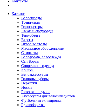
Контакты
Каталог
Велосипеды
Тренажеры
Гироскутеры
Лыжи и сноуборды
Термобелье
Батуты
Игровые столы
Массажное оборудование
Самокаты
Велоформа, велоодежда
Сап Борды
Спортивная одежда
Коньки
Велоаксессуары
Головные уборы
Перчатки
Носки
Рюкзаки и сумки
Аксессуары для велосипедистов
Футбольная экипировка
Единоборства