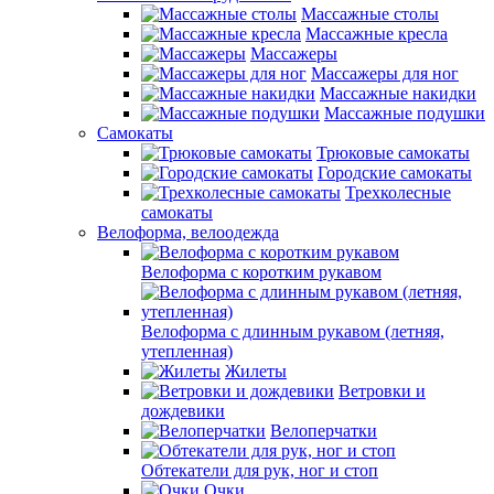
Массажные столы
Массажные кресла
Массажеры
Массажеры для ног
Массажные накидки
Массажные подушки
Самокаты
Трюковые самокаты
Городские самокаты
Трехколесные
самокаты
Велоформа, велоодежда
Велоформа с коротким рукавом
Велоформа с длинным рукавом (летняя,
утепленная)
Жилеты
Ветровки и
дождевики
Велоперчатки
Обтекатели для рук, ног и стоп
Очки