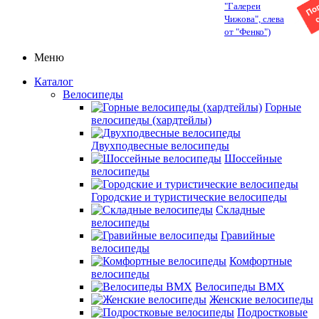
"Галереи
Чижова", слева
от "Фенко")
Меню
Каталог
Велосипеды
Горные
велосипеды (хардтейлы)
Двухподвесные велосипеды
Шоссейные
велосипеды
Городские и туристические велосипеды
Складные
велосипеды
Гравийные
велосипеды
Комфортные
велосипеды
Велосипеды BMX
Женские велосипеды
Подростковые