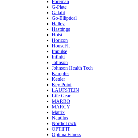
Foreman
G-Plate
Galafit
Go-Elliptical
Halley
Hasttings
Hoist
Horizon
HouseFit
Impulse
Infiniti
Johnson
Johnson Health Tech
Kampfer
Kettler
Key Point
LAUFSTEIN
Life Gear
MARBO
MARCY
Matrix
Nautilus
NordicTrack
OPTIFIT
Optima Fitness