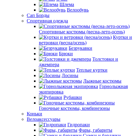
Шлема
Велообувь
Сап Борды
Спортивная одежда
Спортивные костюмы (весна-лето-осень)
Куртки и
ветровки (весна/осень)
Безрукавки
Брюки
Толстовки и
джемпера
Теплые куртки
Лосины
Лыжные костюмы
Горнолыжная
экипировка
Рубашки
Гоночные костюмы, комбинезоны
Коньки
Велоаксессуары
Гидропаки
Фары, габариты
Сумки и бардачки