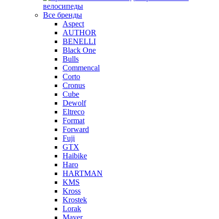
велосипеды
Все бренды
Aspect
AUTHOR
BENELLI
Black One
Bulls
Commencal
Corto
Cronus
Cube
Dewolf
Eltreco
Format
Forward
Fuji
GTX
Haibike
Haro
HARTMAN
KMS
Kross
Krostek
Lorak
Mayer