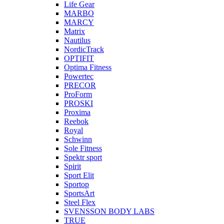
Life Gear
MARBO
MARCY
Matrix
Nautilus
NordicTrack
OPTIFIT
Optima Fitness
Powertec
PRECOR
ProForm
PROSKI
Proxima
Reebok
Royal
Schwinn
Sole Fitness
Spektr sport
Spirit
Sport Elit
Sportop
SportsArt
Steel Flex
SVENSSON BODY LABS
TRUE