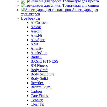
Тренажеры для пресса
Тренажеры для спины
Аксессуары для
тренажеров
Все бренды
AbCoaster
Adidas
Aerofit
AlexFit
AlivSport
AMF
Ammity
AppleGate
Barbell
BASIC FITNESS
BH Fitness
Body Craft
Body Sculpture
Body Solid
Bowflex
Bronze Gym
Carbon
Care Fitness
Century
Clear Fit