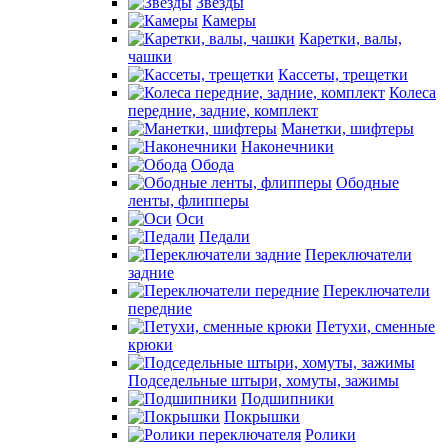
Звезды
Камеры
Каретки, валы,
чашки
Кассеты, трещетки
Колеса
передние, задние, комплект
Манетки, шифтеры
Наконечники
Обода
Ободные
ленты, флипперы
Оси
Педали
Переключатели
задние
Переключатели
передние
Петухи, сменные
крюки
Подседельные штыри, хомуты, зажимы
Подшипники
Покрышки
Ролики