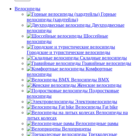
Велосипеды
Горные
велосипеды (хардтейлы)
Двухподвесные
велосипеды
Шоссейные
велосипеды
Городские и туристические велосипеды
Складные велосипеды
Гравийные велосипеды
Комфортные
велосипеды
Велосипеды BMX
Женские велосипеды
Подростковые
велосипеды
Электровелосипеды
Велосипеды Fat bike
Велосипеды на
литых колесах
Велосипедные рамы
Велоприцепы
Трехколесные