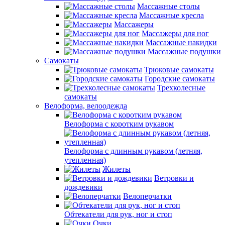
Массажные столы
Массажные кресла
Массажеры
Массажеры для ног
Массажные накидки
Массажные подушки
Самокаты
Трюковые самокаты
Городские самокаты
Трехколесные
самокаты
Велоформа, велоодежда
Велоформа с коротким рукавом
Велоформа с длинным рукавом (летняя,
утепленная)
Жилеты
Ветровки и
дождевики
Велоперчатки
Обтекатели для рук, ног и стоп
Очки