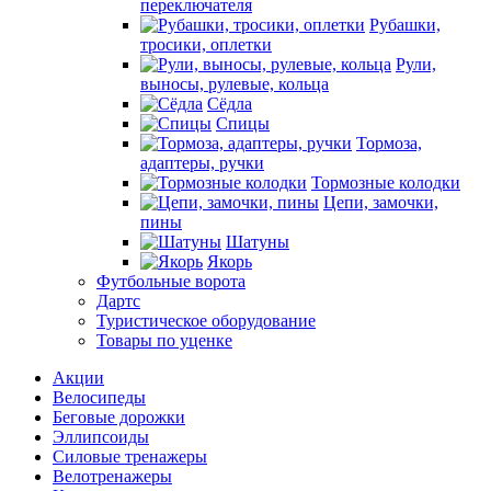
переключателя
Рубашки,
тросики, оплетки
Рули,
выносы, рулевые, кольца
Сёдла
Спицы
Тормоза,
адаптеры, ручки
Тормозные колодки
Цепи, замочки,
пины
Шатуны
Якорь
Футбольные ворота
Дартс
Туристическое оборудование
Товары по уценке
Акции
Велосипеды
Беговые дорожки
Эллипсоиды
Силовые тренажеры
Велотренажеры