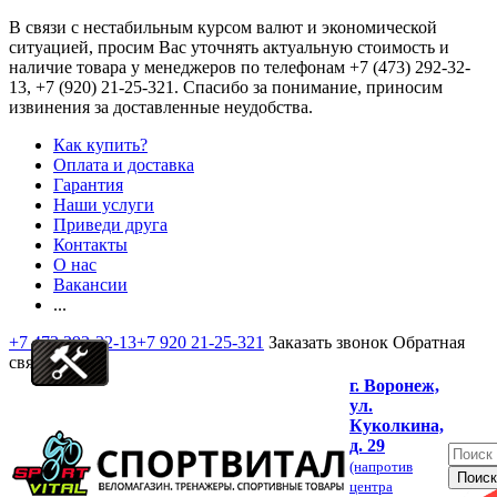
В связи с нестабильным курсом валют и экономической
ситуацией, просим Вас уточнять актуальную стоимость и
наличие товара у менеджеров по телефонам
+7 (473) 292-32-
13, +7 (920) 21-25-321
. Спасибо за понимание, приносим
извинения за доставленные неудобства.
Как купить?
Оплата и доставка
Гарантия
Наши услуги
Приведи друга
Контакты
О нас
Вакансии
...
+7 473 292-32-13
+7 920 21-25-321
Заказать звонок
Обратная
связь
г. Воронеж,
ул.
Куколкина,
д. 29
(напротив
центра