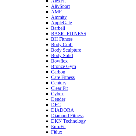
AlexFit
AlivSport
AMF
Ammity
AppleGate
Barbell
BASIC FITNESS
BH Fitness
Body Craft
Body Sculpture
Body Solid
Bowflex
Bronze Gym
Carbon
Care Fitness
Century
Clear Fit
Cybex
Dender
DFC
DIADORA
Diamond Fitness
DKN Technology
EuroFit
Fitlux