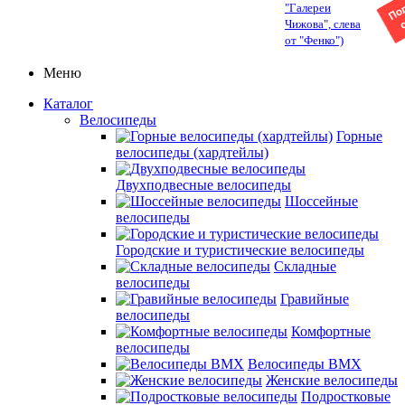
"Галереи
Чижова", слева
от "Фенко")
Меню
Каталог
Велосипеды
Горные
велосипеды (хардтейлы)
Двухподвесные велосипеды
Шоссейные
велосипеды
Городские и туристические велосипеды
Складные
велосипеды
Гравийные
велосипеды
Комфортные
велосипеды
Велосипеды BMX
Женские велосипеды
Подростковые