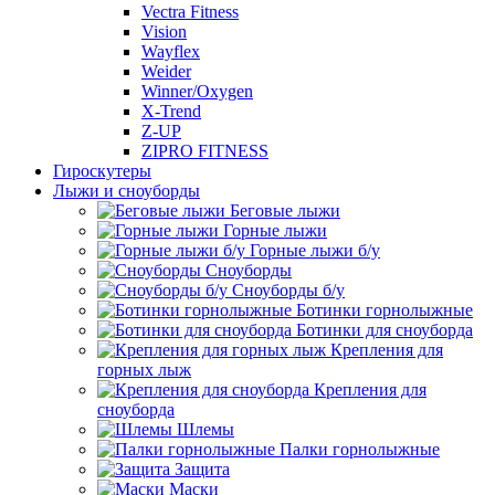
Vectra Fitness
Vision
Wayflex
Weider
Winner/Oxygen
X-Trend
Z-UP
ZIPRO FITNESS
Гироскутеры
Лыжи и сноуборды
Беговые лыжи
Горные лыжи
Горные лыжи б/у
Сноуборды
Сноуборды б/у
Ботинки горнолыжные
Ботинки для сноуборда
Крепления для
горных лыж
Крепления для
сноуборда
Шлемы
Палки горнолыжные
Защита
Маски