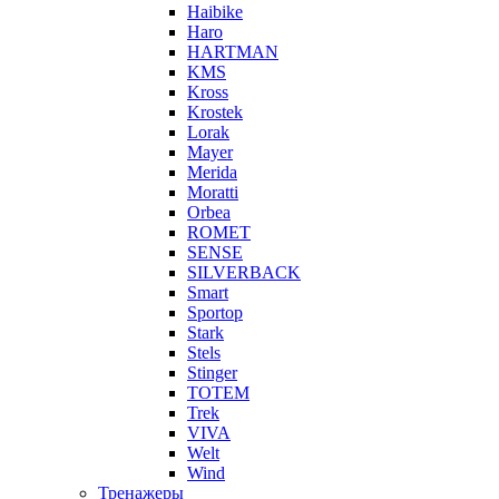
Haibike
Haro
HARTMAN
KMS
Kross
Krostek
Lorak
Mayer
Merida
Moratti
Orbea
ROMET
SENSE
SILVERBACK
Smart
Sportop
Stark
Stels
Stinger
TOTEM
Trek
VIVA
Welt
Wind
Тренажеры