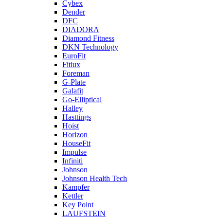
Cybex
Dender
DFC
DIADORA
Diamond Fitness
DKN Technology
EuroFit
Fitlux
Foreman
G-Plate
Galafit
Go-Elliptical
Halley
Hasttings
Hoist
Horizon
HouseFit
Impulse
Infiniti
Johnson
Johnson Health Tech
Kampfer
Kettler
Key Point
LAUFSTEIN