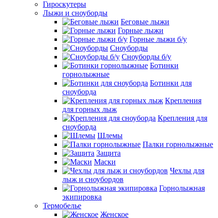
Гироскутеры
Лыжи и сноуборды
Беговые лыжи
Горные лыжи
Горные лыжи б/у
Сноуборды
Сноуборды б/у
Ботинки
горнолыжные
Ботинки для
сноуборда
Крепления
для горных лыж
Крепления для
сноуборда
Шлемы
Палки горнолыжные
Защита
Маски
Чехлы для
лыж и сноубордов
Горнолыжная
экипировка
Термобелье
Женское