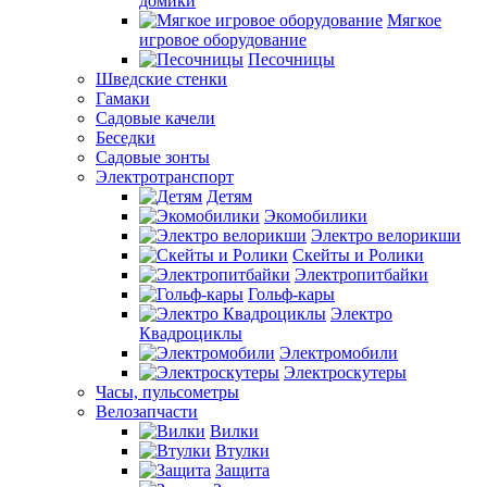
домики
Мягкое
игровое оборудование
Песочницы
Шведские стенки
Гамаки
Садовые качели
Беседки
Садовые зонты
Электротранспорт
Детям
Экомобилики
Электро велорикши
Скейты и Ролики
Электропитбайки
Гольф-кары
Электро
Квадроциклы
Электромобили
Электроскутеры
Часы, пульсометры
Велозапчасти
Вилки
Втулки
Защита