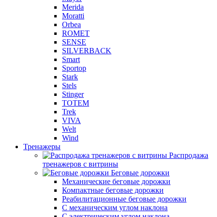
Merida
Moratti
Orbea
ROMET
SENSE
SILVERBACK
Smart
Sportop
Stark
Stels
Stinger
TOTEM
Trek
VIVA
Welt
Wind
Тренажеры
Распродажа
тренажеров с витрины
Беговые дорожки
Механические беговые дорожки
Компактные беговые дорожки
Реабилитационные беговые дорожки
С механическим углом наклона
С электрическим углом наклона