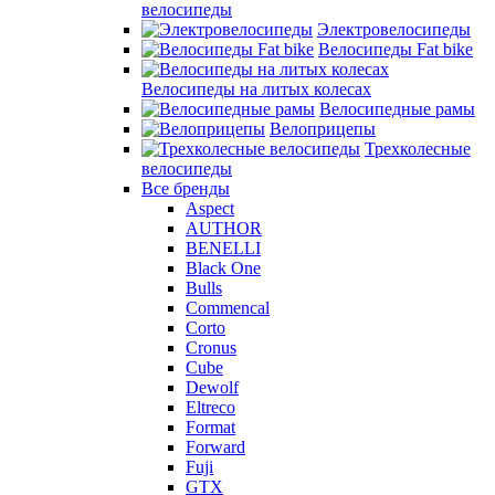
велосипеды
Электровелосипеды
Велосипеды Fat bike
Велосипеды на литых колесах
Велосипедные рамы
Велоприцепы
Трехколесные
велосипеды
Все бренды
Aspect
AUTHOR
BENELLI
Black One
Bulls
Commencal
Corto
Cronus
Cube
Dewolf
Eltreco
Format
Forward
Fuji
GTX