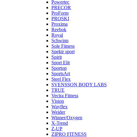
Powertec
PRECOR
ProForm
PROSKI
Proxima
Reebok
Royal
Schwinn
Sole Fitness
Spektr sport
Spirit
Sport Elit
Sportop
SportsArt
Steel Flex
SVENSSON BODY LABS
TRUE
Vectra Fitness
Vision
Wayflex
Weider
Winner/Oxygen
X-Trend
Z-UP
ZIPRO FITNESS