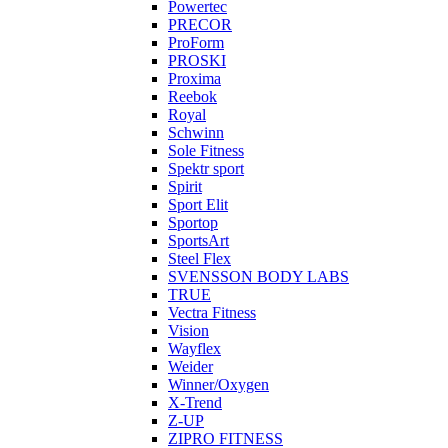
Powertec
PRECOR
ProForm
PROSKI
Proxima
Reebok
Royal
Schwinn
Sole Fitness
Spektr sport
Spirit
Sport Elit
Sportop
SportsArt
Steel Flex
SVENSSON BODY LABS
TRUE
Vectra Fitness
Vision
Wayflex
Weider
Winner/Oxygen
X-Trend
Z-UP
ZIPRO FITNESS