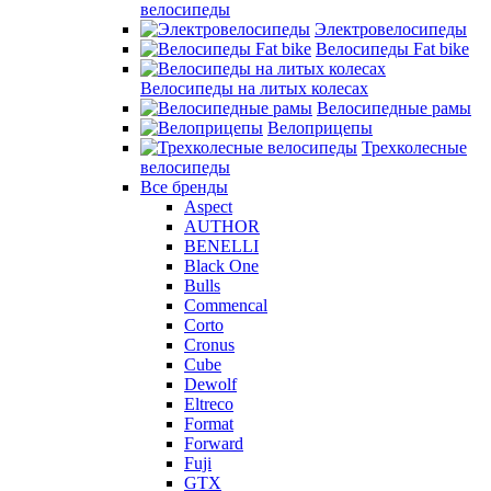
велосипеды
Электровелосипеды
Велосипеды Fat bike
Велосипеды на литых колесах
Велосипедные рамы
Велоприцепы
Трехколесные
велосипеды
Все бренды
Aspect
AUTHOR
BENELLI
Black One
Bulls
Commencal
Corto
Cronus
Cube
Dewolf
Eltreco
Format
Forward
Fuji
GTX