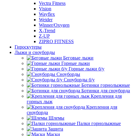
Vectra Fitness
Vision
Wayflex
Weider
Winner/Oxygen
X-Trend
Z-UP
ZIPRO FITNESS
Гироскутеры
Лыжи и сноуборды
Беговые лыжи
Горные лыжи
Горные лыжи б/у
Сноуборды
Сноуборды б/у
Ботинки горнолыжные
Ботинки для сноуборда
Крепления для
горных лыж
Крепления для
сноуборда
Шлемы
Палки горнолыжные
Защита
Маски