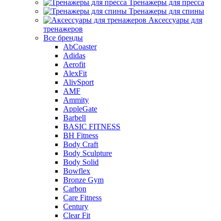
Тренажеры для пресса
Тренажеры для спины
Аксессуары для
тренажеров
Все бренды
AbCoaster
Adidas
Aerofit
AlexFit
AlivSport
AMF
Ammity
AppleGate
Barbell
BASIC FITNESS
BH Fitness
Body Craft
Body Sculpture
Body Solid
Bowflex
Bronze Gym
Carbon
Care Fitness
Century
Clear Fit