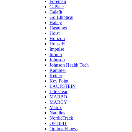
Foreman
G-Plate
Galafit
Go-Elliptical
Halley
Hasttings
Hoist
Horizon
HouseFit
Impulse
Infiniti
Johnson
Johnson Health Tech
Kampfer
Kettler
Key Point
LAUFSTEIN
Life Gear
MARBO
MARCY
Matrix
Nautilus
NordicTrack
OPTIFIT
Optima Fitness