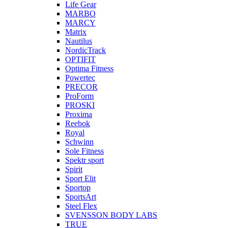
Life Gear
MARBO
MARCY
Matrix
Nautilus
NordicTrack
OPTIFIT
Optima Fitness
Powertec
PRECOR
ProForm
PROSKI
Proxima
Reebok
Royal
Schwinn
Sole Fitness
Spektr sport
Spirit
Sport Elit
Sportop
SportsArt
Steel Flex
SVENSSON BODY LABS
TRUE