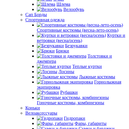
Шлема
Велообувь
Сап Борды
Спортивная одежда
Спортивные костюмы (весна-лето-осень)
Куртки и
ветровки (весна/осень)
Безрукавки
Брюки
Толстовки и
джемпера
Теплые куртки
Лосины
Лыжные костюмы
Горнолыжная
экипировка
Рубашки
Гоночные костюмы, комбинезоны
Коньки
Велоаксессуары
Гидропаки
Фары, габариты
Сумки и бардачки