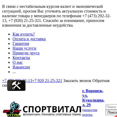
В связи с нестабильным курсом валют и экономической
ситуацией, просим Вас уточнять актуальную стоимость и
наличие товара у менеджеров по телефонам
+7 (473) 292-32-
13, +7 (920) 21-25-321
. Спасибо за понимание, приносим
извинения за доставленные неудобства.
Как купить?
Оплата и доставка
Гарантия
Наши услуги
Приведи друга
Контакты
О нас
Вакансии
...
+7 473 292-32-13
+7 920 21-25-321
Заказать звонок
Обратная
связь
г. Воронеж,
ул.
Куколкина,
д. 29
(напротив
центра