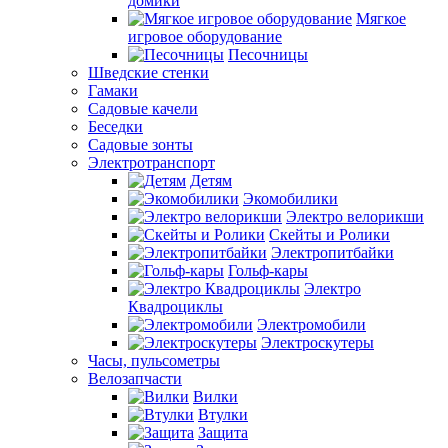
домики
Мягкое
игровое оборудование
Песочницы
Шведские стенки
Гамаки
Садовые качели
Беседки
Садовые зонты
Электротранспорт
Детям
Экомобилики
Электро велорикши
Скейты и Ролики
Электропитбайки
Гольф-кары
Электро
Квадроциклы
Электромобили
Электроскутеры
Часы, пульсометры
Велозапчасти
Вилки
Втулки
Защита