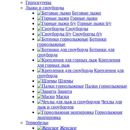
Гироскутеры
Лыжи и сноуборды
Беговые лыжи
Горные лыжи
Горные лыжи б/у
Сноуборды
Сноуборды б/у
Ботинки
горнолыжные
Ботинки для
сноуборда
Крепления
для горных лыж
Крепления для
сноуборда
Шлемы
Палки горнолыжные
Защита
Маски
Чехлы для
лыж и сноубордов
Горнолыжная
экипировка
Термобелье
Женское