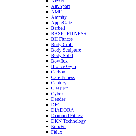
AlexFit
AlivSport
AMF
Ammity
AppleGate
Barbell
BASIC FITNESS
BH Fitness
Body Craft
Body Sculpture
Body Solid
Bowflex
Bronze Gym
Carbon
Care Fitness
Century
Clear Fit
Cybex
Dender
DFC
DIADORA
Diamond Fitness
DKN Technology
EuroFit
Fitlux