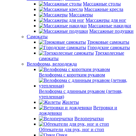
Массажные столы
Массажные кресла
Массажеры
Массажеры для ног
Массажные накидки
Массажные подушки
Самокаты
Трюковые самокаты
Городские самокаты
Трехколесные
самокаты
Велоформа, велоодежда
Велоформа с коротким рукавом
Велоформа с длинным рукавом (летняя,
утепленная)
Жилеты
Ветровки и
дождевики
Велоперчатки
Обтекатели для рук, ног и стоп
Очки