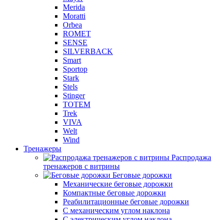
Merida
Moratti
Orbea
ROMET
SENSE
SILVERBACK
Smart
Sportop
Stark
Stels
Stinger
TOTEM
Trek
VIVA
Welt
Wind
Тренажеры
Распродажа
тренажеров с витрины
Беговые дорожки
Механические беговые дорожки
Компактные беговые дорожки
Реабилитационные беговые дорожки
С механическим углом наклона
С электрическим углом наклона