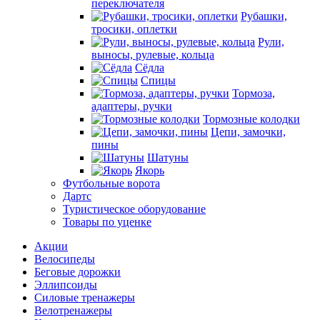
переключателя
Рубашки,
тросики, оплетки
Рули,
выносы, рулевые, кольца
Сёдла
Спицы
Тормоза,
адаптеры, ручки
Тормозные колодки
Цепи, замочки,
пины
Шатуны
Якорь
Футбольные ворота
Дартс
Туристическое оборудование
Товары по уценке
Акции
Велосипеды
Беговые дорожки
Эллипсоиды
Силовые тренажеры
Велотренажеры