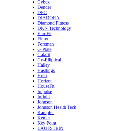
Cybex
Dender
DFC
DIADORA
Diamond Fitness
DKN Technology
EuroFit
Fitlux
Foreman
G-Plate
Galafit
Go-Elliptical
Halley
Hasttings
Hoist
Horizon
HouseFit
Impulse
Infiniti
Johnson
Johnson Health Tech
Kampfer
Kettler
Key Point
LAUFSTEIN