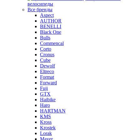
велосипеды
Все бренды
Aspect
AUTHOR
BENELLI
Black One
Bulls
Commencal
Corto
Cronus
Cube
Dewolf
Eltreco
Format
Forward
Fuji
GTX
Haibike
Haro
HARTMAN
KMS
Kross
Krostek
Lorak
Mayer