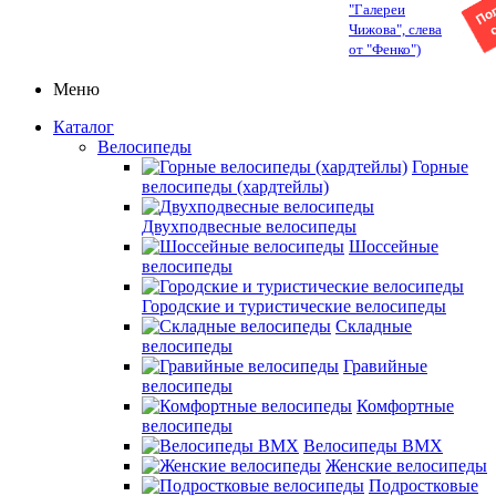
"Галереи
Чижова", слева
от "Фенко")
Меню
Каталог
Велосипеды
Горные
велосипеды (хардтейлы)
Двухподвесные велосипеды
Шоссейные
велосипеды
Городские и туристические велосипеды
Складные
велосипеды
Гравийные
велосипеды
Комфортные
велосипеды
Велосипеды BMX
Женские велосипеды
Подростковые