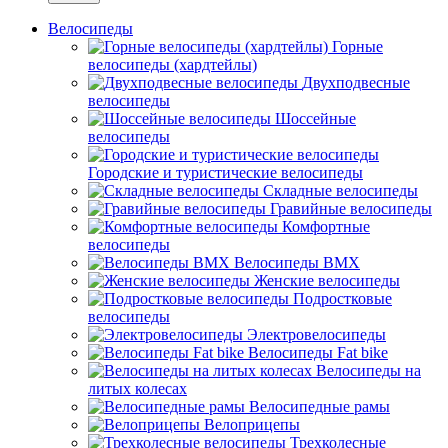
Велосипеды
Горные
велосипеды (хардтейлы)
Двухподвесные
велосипеды
Шоссейные
велосипеды
Городские и туристические велосипеды
Складные велосипеды
Гравийные велосипеды
Комфортные
велосипеды
Велосипеды BMX
Женские велосипеды
Подростковые
велосипеды
Электровелосипеды
Велосипеды Fat bike
Велосипеды на
литых колесах
Велосипедные рамы
Велоприцепы
Трехколесные