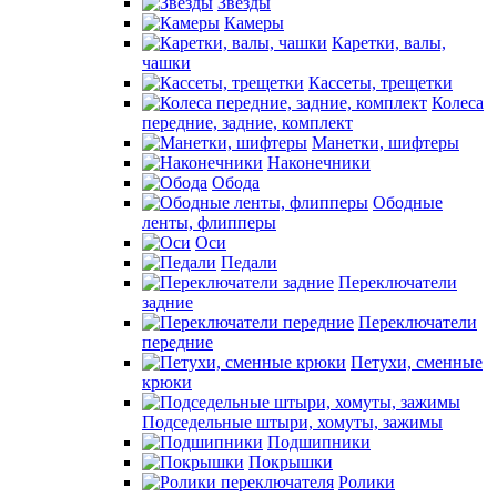
Звезды
Камеры
Каретки, валы,
чашки
Кассеты, трещетки
Колеса
передние, задние, комплект
Манетки, шифтеры
Наконечники
Обода
Ободные
ленты, флипперы
Оси
Педали
Переключатели
задние
Переключатели
передние
Петухи, сменные
крюки
Подседельные штыри, хомуты, зажимы
Подшипники
Покрышки
Ролики