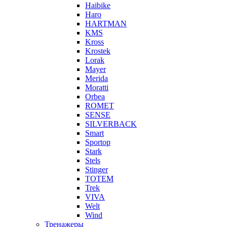
Haibike
Haro
HARTMAN
KMS
Kross
Krostek
Lorak
Mayer
Merida
Moratti
Orbea
ROMET
SENSE
SILVERBACK
Smart
Sportop
Stark
Stels
Stinger
TOTEM
Trek
VIVA
Welt
Wind
Тренажеры