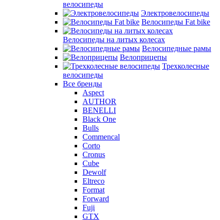
велосипеды
Электровелосипеды
Велосипеды Fat bike
Велосипеды на литых колесах
Велосипедные рамы
Велоприцепы
Трехколесные
велосипеды
Все бренды
Aspect
AUTHOR
BENELLI
Black One
Bulls
Commencal
Corto
Cronus
Cube
Dewolf
Eltreco
Format
Forward
Fuji
GTX