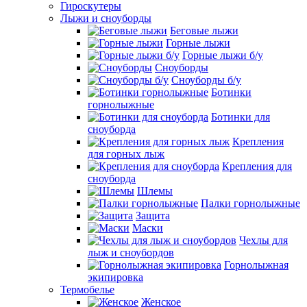
Гироскутеры
Лыжи и сноуборды
Беговые лыжи
Горные лыжи
Горные лыжи б/у
Сноуборды
Сноуборды б/у
Ботинки
горнолыжные
Ботинки для
сноуборда
Крепления
для горных лыж
Крепления для
сноуборда
Шлемы
Палки горнолыжные
Защита
Маски
Чехлы для
лыж и сноубордов
Горнолыжная
экипировка
Термобелье
Женское