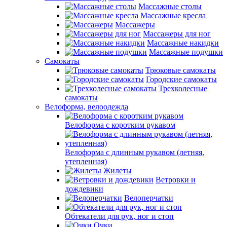
Массажные столы
Массажные кресла
Массажеры
Массажеры для ног
Массажные накидки
Массажные подушки
Самокаты
Трюковые самокаты
Городские самокаты
Трехколесные
самокаты
Велоформа, велоодежда
Велоформа с коротким рукавом
Велоформа с длинным рукавом (летняя,
утепленная)
Жилеты
Ветровки и
дождевики
Велоперчатки
Обтекатели для рук, ног и стоп
Очки