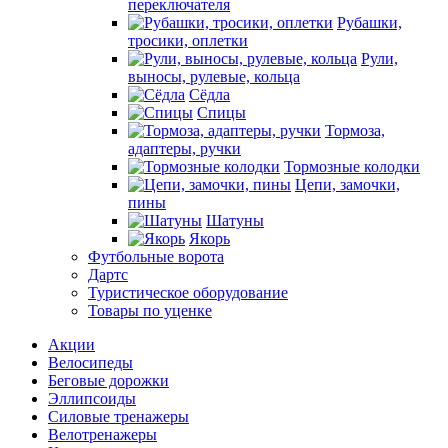
переключателя
Рубашки,
тросики, оплетки
Рули,
выносы, рулевые, кольца
Сёдла
Спицы
Тормоза,
адаптеры, ручки
Тормозные колодки
Цепи, замочки,
пины
Шатуны
Якорь
Футбольные ворота
Дартс
Туристическое оборудование
Товары по уценке
Акции
Велосипеды
Беговые дорожки
Эллипсоиды
Силовые тренажеры
Велотренажеры