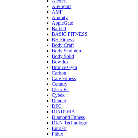
AlexFit
AlivSport
AMF
Ammity
AppleGate
Barbell
BASIC FITNESS
BH Fitness
Body Craft
Body Sculpture
Body Solid
Bowflex
Bronze Gym
Carbon
Care Fitness
Century
Clear Fit
Cybex
Dender
DFC
DIADORA
Diamond Fitness
DKN Technology
EuroFit
Fitlux