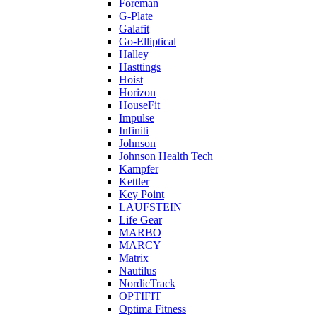
Foreman
G-Plate
Galafit
Go-Elliptical
Halley
Hasttings
Hoist
Horizon
HouseFit
Impulse
Infiniti
Johnson
Johnson Health Tech
Kampfer
Kettler
Key Point
LAUFSTEIN
Life Gear
MARBO
MARCY
Matrix
Nautilus
NordicTrack
OPTIFIT
Optima Fitness