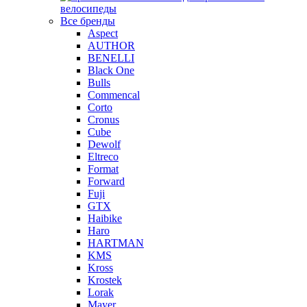
велосипеды
Все бренды
Aspect
AUTHOR
BENELLI
Black One
Bulls
Commencal
Corto
Cronus
Cube
Dewolf
Eltreco
Format
Forward
Fuji
GTX
Haibike
Haro
HARTMAN
KMS
Kross
Krostek
Lorak
Mayer