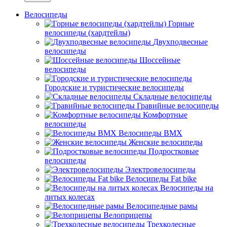
Велосипеды
Горные
велосипеды (хардтейлы)
Двухподвесные
велосипеды
Шоссейные
велосипеды
Городские и туристические велосипеды
Складные велосипеды
Гравийные велосипеды
Комфортные
велосипеды
Велосипеды BMX
Женские велосипеды
Подростковые
велосипеды
Электровелосипеды
Велосипеды Fat bike
Велосипеды на
литых колесах
Велосипедные рамы
Велоприцепы
Трехколесные