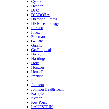
Cybex
Dender
DFC
DIADORA
Diamond Fitness
DKN Technology
EuroFit
Fitlux
Foreman
G-Plate
Galafit
Go-Elliptical
Halley
Hasttings
Hoist
Horizon
HouseFit
Impulse
Infiniti
Johnson
Johnson Health Tech
Kampfer
Kettler
Key Point
LAUFSTEIN