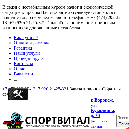
В связи с нестабильным курсом валют и экономической
ситуацией, просим Вас уточнять актуальную стоимость и
наличие товара у менеджеров по телефонам
+7 (473) 292-32-
13, +7 (920) 21-25-321
. Спасибо за понимание, приносим
извинения за доставленные неудобства.
Как купить?
Оплата и доставка
Гарантия
Наши услуги
Приведи друга
Контакты
О нас
Вакансии
...
+7 473 292-32-13
+7 920 21-25-321
Заказать звонок
Обратная
связь
г. Воронеж,
ул.
Куколкина,
д. 29
(напротив
центра