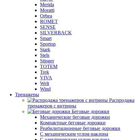
Merida
Moratti
Orbea
ROMET
SENSE
SILVERBACK
Smart
Sportop
Stark
Stels
Stinger
TOTEM
Trek
VIVA
Welt
Wind
Тренажеры
Распродажа
тренажеров с витрины
Беговые дорожки
Механические беговые дорожки
Компактные беговые дорожки
Реабилитационные беговые дорожки
С механическим углом наклона
С электрическим углом наклона