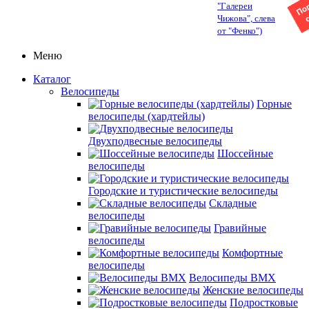
"Галереи
Чижова", слева
от "Фенко")
Меню
Каталог
Велосипеды
Горные
велосипеды (хардтейлы)
Двухподвесные велосипеды
Шоссейные
велосипеды
Городские и туристические велосипеды
Складные
велосипеды
Гравийные
велосипеды
Комфортные
велосипеды
Велосипеды BMX
Женские велосипеды
Подростковые