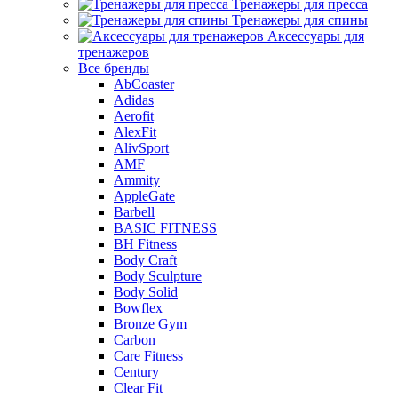
Тренажеры для пресса
Тренажеры для спины
Аксессуары для
тренажеров
Все бренды
AbCoaster
Adidas
Aerofit
AlexFit
AlivSport
AMF
Ammity
AppleGate
Barbell
BASIC FITNESS
BH Fitness
Body Craft
Body Sculpture
Body Solid
Bowflex
Bronze Gym
Carbon
Care Fitness
Century
Clear Fit