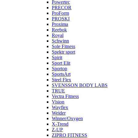
Powertec
PRECOR
ProForm
PROSKI
Proxima
Reebok
Royal
Schwinn
Sole Fitness
Spektr sport
Spirit
Sport Elit
Sportop
SportsArt
Steel Flex
SVENSSON BODY LABS
TRUE
Vectra Fitness
Vision
Wayflex
Weider
Winner/Oxygen
X-Trend
Z-UP
ZIPRO FITNESS