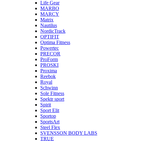
Life Gear
MARBO
MARCY
Matrix
Nautilus
NordicTrack
OPTIFIT
Optima Fitness
Powertec
PRECOR
ProForm
PROSKI
Proxima
Reebok
Royal
Schwinn
Sole Fitness
Spektr sport
Spirit
Sport Elit
Sportop
SportsArt
Steel Flex
SVENSSON BODY LABS
TRUE