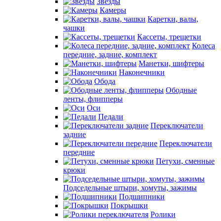
Звезды
Камеры
Каретки, валы,
чашки
Кассеты, трещетки
Колеса
передние, задние, комплект
Манетки, шифтеры
Наконечники
Обода
Ободные
ленты, флипперы
Оси
Педали
Переключатели
задние
Переключатели
передние
Петухи, сменные
крюки
Подседельные штыри, хомуты, зажимы
Подшипники
Покрышки
Ролики