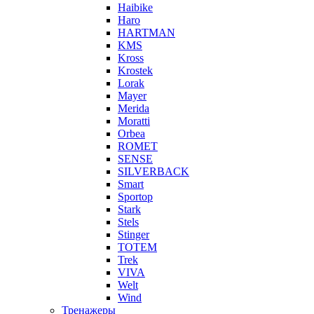
Haibike
Haro
HARTMAN
KMS
Kross
Krostek
Lorak
Mayer
Merida
Moratti
Orbea
ROMET
SENSE
SILVERBACK
Smart
Sportop
Stark
Stels
Stinger
TOTEM
Trek
VIVA
Welt
Wind
Тренажеры