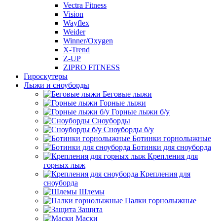
Vectra Fitness
Vision
Wayflex
Weider
Winner/Oxygen
X-Trend
Z-UP
ZIPRO FITNESS
Гироскутеры
Лыжи и сноуборды
Беговые лыжи
Горные лыжи
Горные лыжи б/у
Сноуборды
Сноуборды б/у
Ботинки горнолыжные
Ботинки для сноуборда
Крепления для
горных лыж
Крепления для
сноуборда
Шлемы
Палки горнолыжные
Защита
Маски