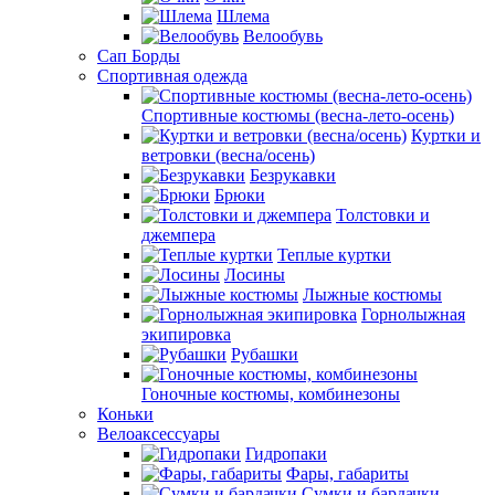
Шлема
Велообувь
Сап Борды
Спортивная одежда
Спортивные костюмы (весна-лето-осень)
Куртки и
ветровки (весна/осень)
Безрукавки
Брюки
Толстовки и
джемпера
Теплые куртки
Лосины
Лыжные костюмы
Горнолыжная
экипировка
Рубашки
Гоночные костюмы, комбинезоны
Коньки
Велоаксессуары
Гидропаки
Фары, габариты
Сумки и бардачки