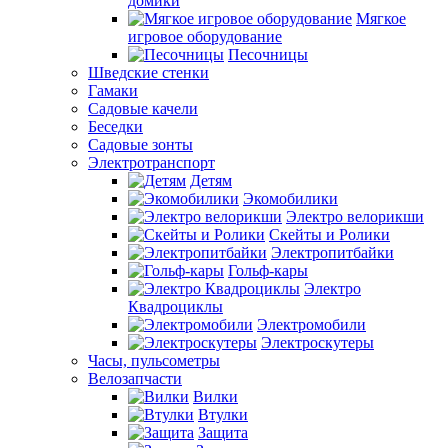
домики
Мягкое
игровое оборудование
Песочницы
Шведские стенки
Гамаки
Садовые качели
Беседки
Садовые зонты
Электротранспорт
Детям
Экомобилики
Электро велорикши
Скейты и Ролики
Электропитбайки
Гольф-кары
Электро
Квадроциклы
Электромобили
Электроскутеры
Часы, пульсометры
Велозапчасти
Вилки
Втулки
Защита