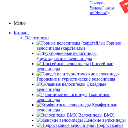
"Галереи
Чижова", слева
от "Фенко")
Меню
Каталог
Велосипеды
Горные
велосипеды (хардтейлы)
Двухподвесные велосипеды
Шоссейные
велосипеды
Городские и туристические велосипеды
Складные
велосипеды
Гравийные
велосипеды
Комфортные
велосипеды
Велосипеды BMX
Женские велосипеды
Подростковые