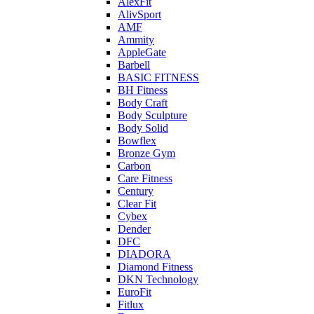
AlexFit
AlivSport
AMF
Ammity
AppleGate
Barbell
BASIC FITNESS
BH Fitness
Body Craft
Body Sculpture
Body Solid
Bowflex
Bronze Gym
Carbon
Care Fitness
Century
Clear Fit
Cybex
Dender
DFC
DIADORA
Diamond Fitness
DKN Technology
EuroFit
Fitlux