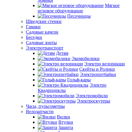
домики
Мягкое
игровое оборудование
Песочницы
Шведские стенки
Гамаки
Садовые качели
Беседки
Садовые зонты
Электротранспорт
Детям
Экомобилики
Электро велорикши
Скейты и Ролики
Электропитбайки
Гольф-кары
Электро
Квадроциклы
Электромобили
Электроскутеры
Часы, пульсометры
Велозапчасти
Вилки
Втулки
Защита