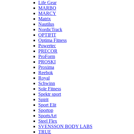
Life Gear
MARBO
MARCY
Matrix
Nautilus
NordicTrack
OPTIFIT
Optima Fitness
Powertec
PRECOR
ProForm
PROSKI
Proxima
Reebok
Royal
Schwinn
Sole Fitness
Spektr sport
Spirit
Sport Elit
Sportop
SportsArt
Steel Flex
SVENSSON BODY LABS
TRUE