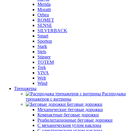
Merida
Moratti
Orbea
ROMET
SENSE
SILVERBACK
Smart
Sportop
Stark
Stels
Stinger
TOTEM
Trek
VIVA
Welt
Wind
Тренажеры
Распродажа
тренажеров с витрины
Беговые дорожки
Механические беговые дорожки
Компактные беговые дорожки
Реабилитационные беговые дорожки
С механическим углом наклона
С электрическим углом наклона