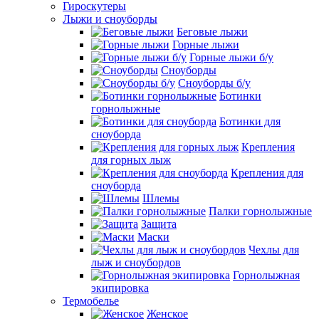
Гироскутеры
Лыжи и сноуборды
Беговые лыжи
Горные лыжи
Горные лыжи б/у
Сноуборды
Сноуборды б/у
Ботинки
горнолыжные
Ботинки для
сноуборда
Крепления
для горных лыж
Крепления для
сноуборда
Шлемы
Палки горнолыжные
Защита
Маски
Чехлы для
лыж и сноубордов
Горнолыжная
экипировка
Термобелье
Женское