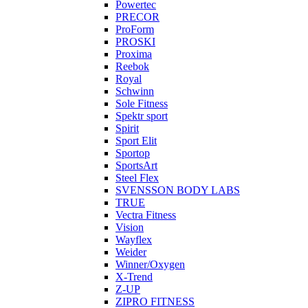
Powertec
PRECOR
ProForm
PROSKI
Proxima
Reebok
Royal
Schwinn
Sole Fitness
Spektr sport
Spirit
Sport Elit
Sportop
SportsArt
Steel Flex
SVENSSON BODY LABS
TRUE
Vectra Fitness
Vision
Wayflex
Weider
Winner/Oxygen
X-Trend
Z-UP
ZIPRO FITNESS