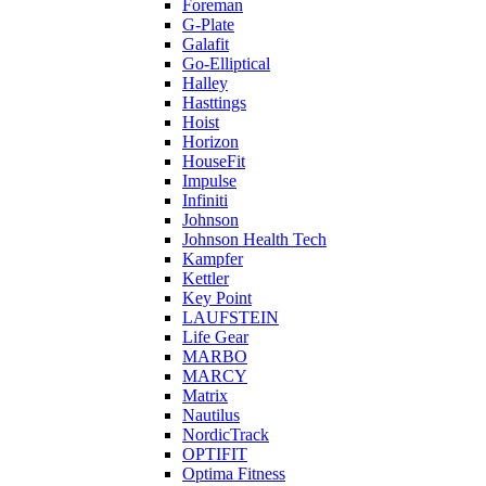
Foreman
G-Plate
Galafit
Go-Elliptical
Halley
Hasttings
Hoist
Horizon
HouseFit
Impulse
Infiniti
Johnson
Johnson Health Tech
Kampfer
Kettler
Key Point
LAUFSTEIN
Life Gear
MARBO
MARCY
Matrix
Nautilus
NordicTrack
OPTIFIT
Optima Fitness