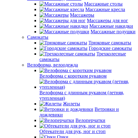
Массажные столы
Массажные кресла
Массажеры
Массажеры для ног
Массажные накидки
Массажные подушки
Самокаты
Трюковые самокаты
Городские самокаты
Трехколесные
самокаты
Велоформа, велоодежда
Велоформа с коротким рукавом
Велоформа с длинным рукавом (летняя,
утепленная)
Жилеты
Ветровки и
дождевики
Велоперчатки
Обтекатели для рук, ног и стоп
Очки