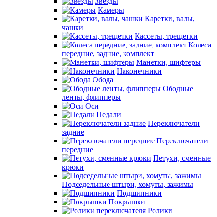
Звезды
Камеры
Каретки, валы,
чашки
Кассеты, трещетки
Колеса
передние, задние, комплект
Манетки, шифтеры
Наконечники
Обода
Ободные
ленты, флипперы
Оси
Педали
Переключатели
задние
Переключатели
передние
Петухи, сменные
крюки
Подседельные штыри, хомуты, зажимы
Подшипники
Покрышки
Ролики