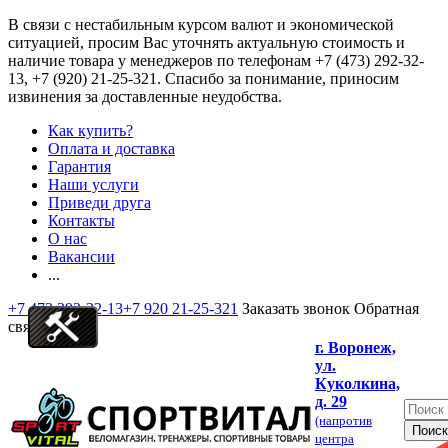
В связи с нестабильным курсом валют и экономической
ситуацией, просим Вас уточнять актуальную стоимость и
наличие товара у менеджеров по телефонам
+7 (473) 292-32-
13, +7 (920) 21-25-321
. Спасибо за понимание, приносим
извинения за доставленные неудобства.
Как купить?
Оплата и доставка
Гарантия
Наши услуги
Приведи друга
Контакты
О нас
Вакансии
...
+7 473 292-32-13
+7 920 21-25-321
Заказать звонок
Обратная
связь
г. Воронеж,
ул.
Куколкина,
д. 29
(напротив
центра