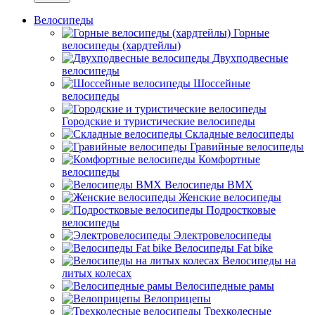
Велосипеды
Горные
велосипеды (хардтейлы)
Двухподвесные
велосипеды
Шоссейные
велосипеды
Городские и туристические велосипеды
Складные велосипеды
Гравийные велосипеды
Комфортные
велосипеды
Велосипеды BMX
Женские велосипеды
Подростковые
велосипеды
Электровелосипеды
Велосипеды Fat bike
Велосипеды на
литых колесах
Велосипедные рамы
Велоприцепы
Трехколесные