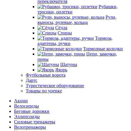
переключателя
Рубашки,
тросики, оплетки
Рули,
выносы, рулевые, кольца
Сёдла
Спицы
Тормоза,
адаптеры, ручки
Тормозные колодки
Цепи, замочки,
пины
Шатуны
Якорь
Футбольные ворота
Дартс
Туристическое оборудование
Товары по уценке
Акции
Велосипеды
Беговые дорожки
Эллипсоиды
Силовые тренажеры
Велотренажеры