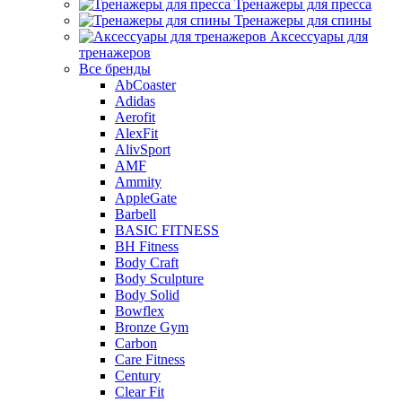
Тренажеры для пресса
Тренажеры для спины
Аксессуары для
тренажеров
Все бренды
AbCoaster
Adidas
Aerofit
AlexFit
AlivSport
AMF
Ammity
AppleGate
Barbell
BASIC FITNESS
BH Fitness
Body Craft
Body Sculpture
Body Solid
Bowflex
Bronze Gym
Carbon
Care Fitness
Century
Clear Fit