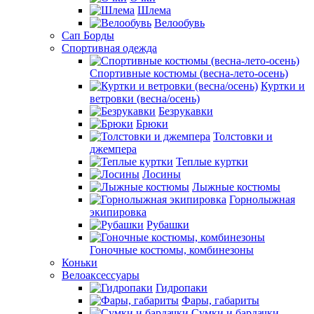
Шлема
Велообувь
Сап Борды
Спортивная одежда
Спортивные костюмы (весна-лето-осень)
Куртки и
ветровки (весна/осень)
Безрукавки
Брюки
Толстовки и
джемпера
Теплые куртки
Лосины
Лыжные костюмы
Горнолыжная
экипировка
Рубашки
Гоночные костюмы, комбинезоны
Коньки
Велоаксессуары
Гидропаки
Фары, габариты
Сумки и бардачки