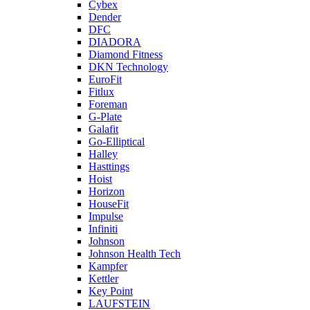
Cybex
Dender
DFC
DIADORA
Diamond Fitness
DKN Technology
EuroFit
Fitlux
Foreman
G-Plate
Galafit
Go-Elliptical
Halley
Hasttings
Hoist
Horizon
HouseFit
Impulse
Infiniti
Johnson
Johnson Health Tech
Kampfer
Kettler
Key Point
LAUFSTEIN