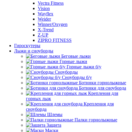
Vectra Fitness
Vision
Wayflex
Weider
Winner/Oxygen
X-Trend
Z-UP
ZIPRO FITNESS
Гироскутеры
Лыжи и сноуборды
Беговые лыжи
Горные лыжи
Горные лыжи б/у
Сноуборды
Сноуборды б/у
Ботинки горнолыжные
Ботинки для сноуборда
Крепления для
горных лыж
Крепления для
сноуборда
Шлемы
Палки горнолыжные
Защита
Маски