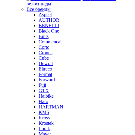
велосипеды
Все бренды
Aspect
AUTHOR
BENELLI
Black One
Bulls
Commencal
Corto
Cronus
Cube
Dewolf
Eltreco
Format
Forward
Fuji
GTX
Haibike
Haro
HARTMAN
KMS
Kross
Krostek
Lorak
Mayer