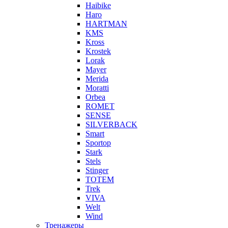
Haibike
Haro
HARTMAN
KMS
Kross
Krostek
Lorak
Mayer
Merida
Moratti
Orbea
ROMET
SENSE
SILVERBACK
Smart
Sportop
Stark
Stels
Stinger
TOTEM
Trek
VIVA
Welt
Wind
Тренажеры