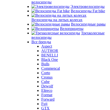
велосипеды
Электровелосипеды
Велосипеды Fat bike
Велосипеды на литых колесах
Велосипедные рамы
Велоприцепы
Трехколесные
велосипеды
Все бренды
Aspect
AUTHOR
BENELLI
Black One
Bulls
Commencal
Corto
Cronus
Cube
Dewolf
Eltreco
Format
Forward
Fuji
GTX