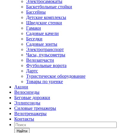
Электросамокаты
Баскетбольные стойки
Бассейны
Детские комплексы
Шведские стенки
Гамаки
Садовые качели
Беседки
Садовые зонты
Электротранспорт
Часы, пульсометры
Велозапчасти
Футбольные ворота
Дартс
Туристическое оборудование
Товары по уценке
Акции
Велосипеды
Беговые дорожки
Эллипсоиды
Силовые тренажеры
Велотренажеры
Контакты
Найти