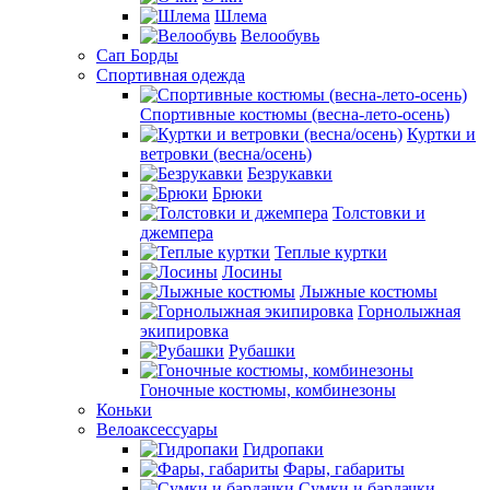
Шлема
Велообувь
Сап Борды
Спортивная одежда
Спортивные костюмы (весна-лето-осень)
Куртки и
ветровки (весна/осень)
Безрукавки
Брюки
Толстовки и
джемпера
Теплые куртки
Лосины
Лыжные костюмы
Горнолыжная
экипировка
Рубашки
Гоночные костюмы, комбинезоны
Коньки
Велоаксессуары
Гидропаки
Фары, габариты
Сумки и бардачки