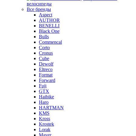
велосипеды
Все бренды
Aspect
AUTHOR
BENELLI
Black One
Bulls
Commencal
Corto
Cronus
Cube
Dewolf
Eltreco
Format
Forward
Fuji
GTX
Haibike
Haro
HARTMAN
KMS
Kross
Krostek
Lorak
Mayer