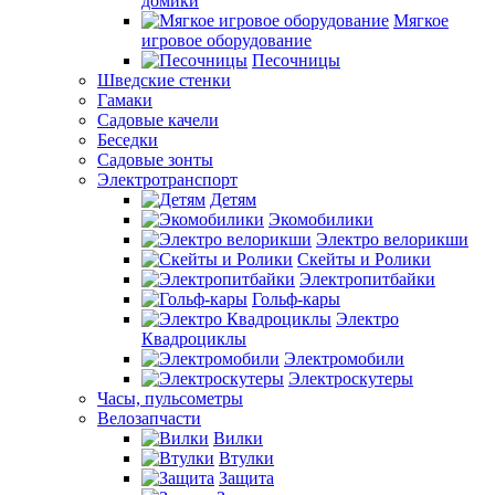
домики
Мягкое
игровое оборудование
Песочницы
Шведские стенки
Гамаки
Садовые качели
Беседки
Садовые зонты
Электротранспорт
Детям
Экомобилики
Электро велорикши
Скейты и Ролики
Электропитбайки
Гольф-кары
Электро
Квадроциклы
Электромобили
Электроскутеры
Часы, пульсометры
Велозапчасти
Вилки
Втулки
Защита