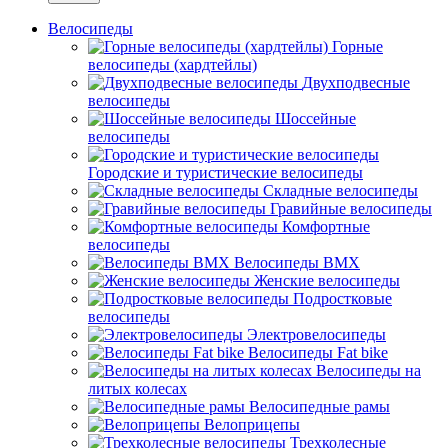
Велосипеды
Горные
велосипеды (хардтейлы)
Двухподвесные
велосипеды
Шоссейные
велосипеды
Городские и туристические велосипеды
Складные велосипеды
Гравийные велосипеды
Комфортные
велосипеды
Велосипеды BMX
Женские велосипеды
Подростковые
велосипеды
Электровелосипеды
Велосипеды Fat bike
Велосипеды на
литых колесах
Велосипедные рамы
Велоприцепы
Трехколесные