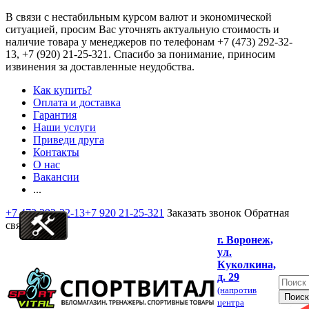
В связи с нестабильным курсом валют и экономической
ситуацией, просим Вас уточнять актуальную стоимость и
наличие товара у менеджеров по телефонам
+7 (473) 292-32-
13, +7 (920) 21-25-321
. Спасибо за понимание, приносим
извинения за доставленные неудобства.
Как купить?
Оплата и доставка
Гарантия
Наши услуги
Приведи друга
Контакты
О нас
Вакансии
...
+7 473 292-32-13
+7 920 21-25-321
Заказать звонок
Обратная
связь
г. Воронеж,
ул.
Куколкина,
д. 29
(напротив
центра