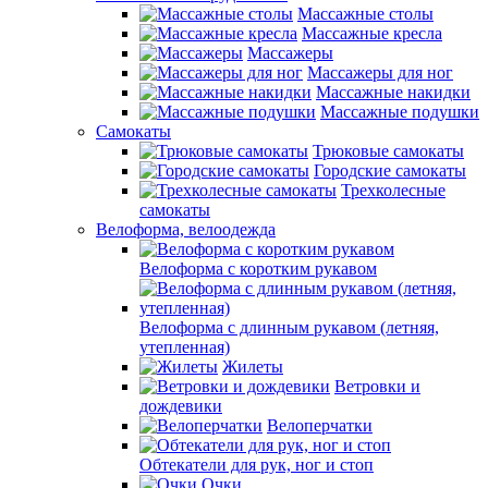
Массажные столы
Массажные кресла
Массажеры
Массажеры для ног
Массажные накидки
Массажные подушки
Самокаты
Трюковые самокаты
Городские самокаты
Трехколесные
самокаты
Велоформа, велоодежда
Велоформа с коротким рукавом
Велоформа с длинным рукавом (летняя,
утепленная)
Жилеты
Ветровки и
дождевики
Велоперчатки
Обтекатели для рук, ног и стоп
Очки