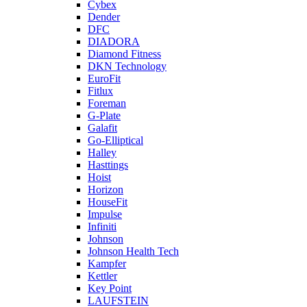
Cybex
Dender
DFC
DIADORA
Diamond Fitness
DKN Technology
EuroFit
Fitlux
Foreman
G-Plate
Galafit
Go-Elliptical
Halley
Hasttings
Hoist
Horizon
HouseFit
Impulse
Infiniti
Johnson
Johnson Health Tech
Kampfer
Kettler
Key Point
LAUFSTEIN