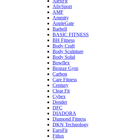
AlexFit
AlivSport
AMF
Ammity
AppleGate
Barbell
BASIC FITNESS
BH Fitness
Body Craft
Body Sculpture
Body Solid
Bowflex
Bronze Gym
Carbon
Care Fitness
Century
Clear Fit
Cybex
Dender
DFC
DIADORA
Diamond Fitness
DKN Technology
EuroFit
Fitlux