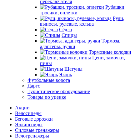
переключателя
Рубашки,
тросики, оплетки
Рули,
выносы, рулевые, кольца
Сёдла
Спицы
Тормоза,
адаптеры, ручки
Тормозные колодки
Цепи, замочки,
пины
Шатуны
Якорь
Футбольные ворота
Дартс
Туристическое оборудование
Товары по уценке
Акции
Велосипеды
Беговые дорожки
Эллипсоиды
Силовые тренажеры
Велотренажеры