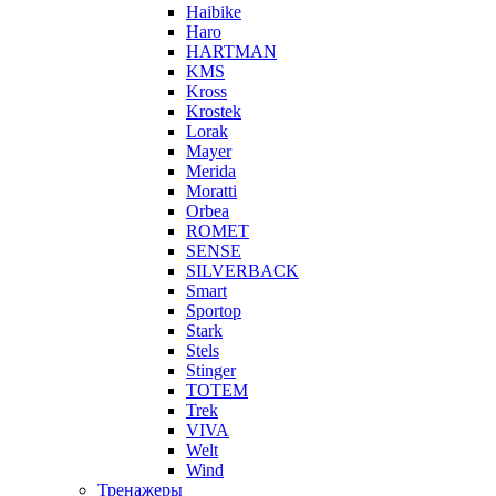
Haibike
Haro
HARTMAN
KMS
Kross
Krostek
Lorak
Mayer
Merida
Moratti
Orbea
ROMET
SENSE
SILVERBACK
Smart
Sportop
Stark
Stels
Stinger
TOTEM
Trek
VIVA
Welt
Wind
Тренажеры