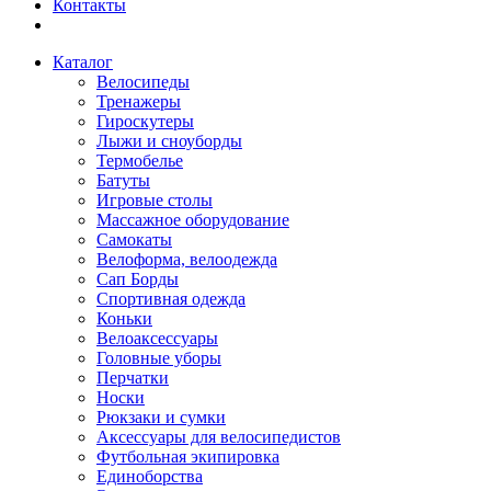
Контакты
Каталог
Велосипеды
Тренажеры
Гироскутеры
Лыжи и сноуборды
Термобелье
Батуты
Игровые столы
Массажное оборудование
Самокаты
Велоформа, велоодежда
Сап Борды
Спортивная одежда
Коньки
Велоаксессуары
Головные уборы
Перчатки
Носки
Рюкзаки и сумки
Аксессуары для велосипедистов
Футбольная экипировка
Единоборства