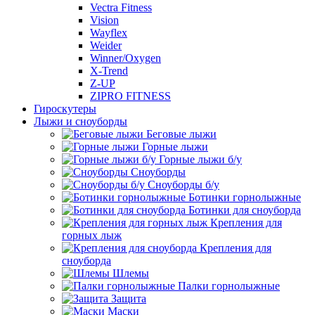
Vectra Fitness
Vision
Wayflex
Weider
Winner/Oxygen
X-Trend
Z-UP
ZIPRO FITNESS
Гироскутеры
Лыжи и сноуборды
Беговые лыжи
Горные лыжи
Горные лыжи б/у
Сноуборды
Сноуборды б/у
Ботинки горнолыжные
Ботинки для сноуборда
Крепления для
горных лыж
Крепления для
сноуборда
Шлемы
Палки горнолыжные
Защита
Маски