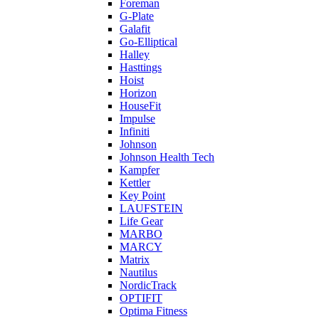
Foreman
G-Plate
Galafit
Go-Elliptical
Halley
Hasttings
Hoist
Horizon
HouseFit
Impulse
Infiniti
Johnson
Johnson Health Tech
Kampfer
Kettler
Key Point
LAUFSTEIN
Life Gear
MARBO
MARCY
Matrix
Nautilus
NordicTrack
OPTIFIT
Optima Fitness