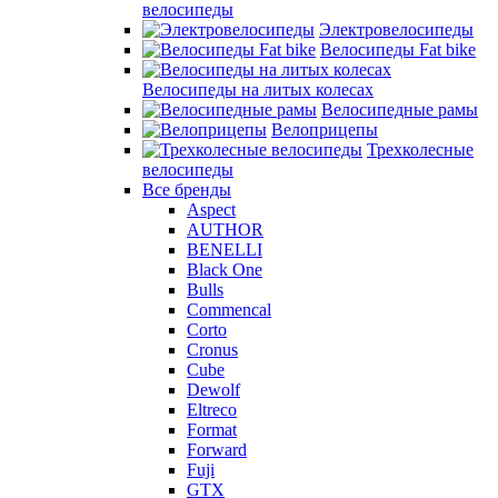
велосипеды
Электровелосипеды
Велосипеды Fat bike
Велосипеды на литых колесах
Велосипедные рамы
Велоприцепы
Трехколесные
велосипеды
Все бренды
Aspect
AUTHOR
BENELLI
Black One
Bulls
Commencal
Corto
Cronus
Cube
Dewolf
Eltreco
Format
Forward
Fuji
GTX