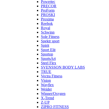
Powertec
PRECOR
ProForm
PROSKI
Proxima
Reebok
Royal
Schwinn
Sole Fitness
Spektr sport
Spirit
Sport Elit
Sportop
SportsArt
Steel Flex
SVENSSON BODY LABS
TRUE
Vectra Fitness
Vision
Wayflex
Weider
Winner/Oxygen
X-Trend
Z-UP
ZIPRO FITNESS