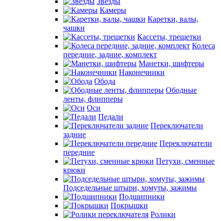
Звезды
Камеры
Каретки, валы,
чашки
Кассеты, трещетки
Колеса
передние, задние, комплект
Манетки, шифтеры
Наконечники
Обода
Ободные
ленты, флипперы
Оси
Педали
Переключатели
задние
Переключатели
передние
Петухи, сменные
крюки
Подседельные штыри, хомуты, зажимы
Подшипники
Покрышки
Ролики