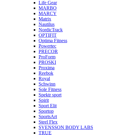
Life Gear
MARBO
MARCY
Matrix
Nautilus
NordicTrack
OPTIFIT
Optima Fitness
Powertec
PRECOR
ProForm
PROSKI
Proxima
Reebok
Royal
Schwinn
Sole Fitness
Spektr sport
Spirit
Sport Elit
Sportop
SportsArt
Steel Flex
SVENSSON BODY LABS
TRUE