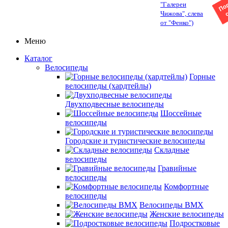
"Галереи
Чижова", слева
от "Фенко")
Меню
Каталог
Велосипеды
Горные
велосипеды (хардтейлы)
Двухподвесные велосипеды
Шоссейные
велосипеды
Городские и туристические велосипеды
Складные
велосипеды
Гравийные
велосипеды
Комфортные
велосипеды
Велосипеды BMX
Женские велосипеды
Подростковые