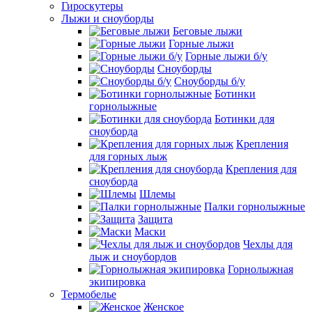
Гироскутеры
Лыжи и сноуборды
Беговые лыжи
Горные лыжи
Горные лыжи б/у
Сноуборды
Сноуборды б/у
Ботинки
горнолыжные
Ботинки для
сноуборда
Крепления
для горных лыж
Крепления для
сноуборда
Шлемы
Палки горнолыжные
Защита
Маски
Чехлы для
лыж и сноубордов
Горнолыжная
экипировка
Термобелье
Женское