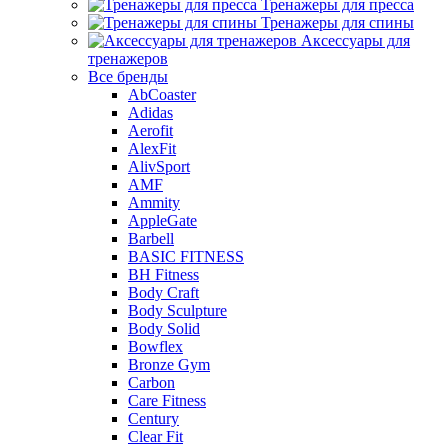
Тренажеры для пресса
Тренажеры для спины
Аксессуары для
тренажеров
Все бренды
AbCoaster
Adidas
Aerofit
AlexFit
AlivSport
AMF
Ammity
AppleGate
Barbell
BASIC FITNESS
BH Fitness
Body Craft
Body Sculpture
Body Solid
Bowflex
Bronze Gym
Carbon
Care Fitness
Century
Clear Fit