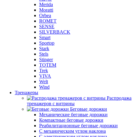
Merida
Moratti
Orbea
ROMET
SENSE
SILVERBACK
Smart
Sportop
Stark
Stels
Stinger
TOTEM
Trek
VIVA
Welt
Wind
Тренажеры
Распродажа
тренажеров с витрины
Беговые дорожки
Механические беговые дорожки
Компактные беговые дорожки
Реабилитационные беговые дорожки
С механическим углом наклона
С электрическим углом наклона