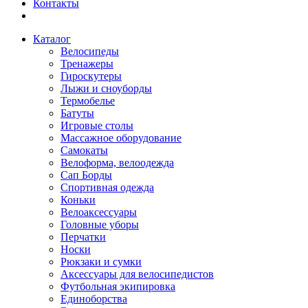
Контакты
Каталог
Велосипеды
Тренажеры
Гироскутеры
Лыжи и сноуборды
Термобелье
Батуты
Игровые столы
Массажное оборудование
Самокаты
Велоформа, велоодежда
Сап Борды
Спортивная одежда
Коньки
Велоаксессуары
Головные уборы
Перчатки
Носки
Рюкзаки и сумки
Аксессуары для велосипедистов
Футбольная экипировка
Единоборства