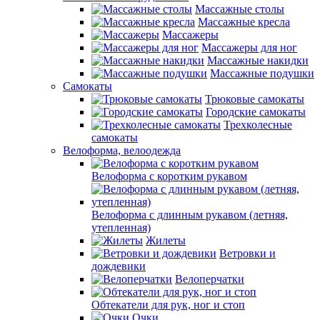
Массажные столы
Массажные кресла
Массажеры
Массажеры для ног
Массажные накидки
Массажные подушки
Самокаты
Трюковые самокаты
Городские самокаты
Трехколесные
самокаты
Велоформа, велоодежда
Велоформа с коротким рукавом
Велоформа с длинным рукавом (летняя,
утепленная)
Жилеты
Ветровки и
дождевики
Велоперчатки
Обтекатели для рук, ног и стоп
Очки