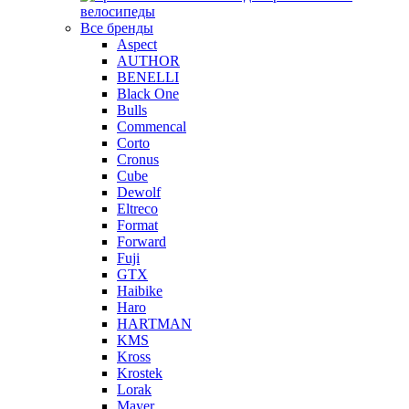
велосипеды
Все бренды
Aspect
AUTHOR
BENELLI
Black One
Bulls
Commencal
Corto
Cronus
Cube
Dewolf
Eltreco
Format
Forward
Fuji
GTX
Haibike
Haro
HARTMAN
KMS
Kross
Krostek
Lorak
Mayer