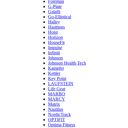
Foreman
G-Plate
Galafit
Go-Elliptical
Halley
Hasttings
Hoist
Horizon
HouseFit
Impulse
Infiniti
Johnson
Johnson Health Tech
Kampfer
Kettler
Key Point
LAUFSTEIN
Life Gear
MARBO
MARCY
Matrix
Nautilus
NordicTrack
OPTIFIT
Optima Fitness