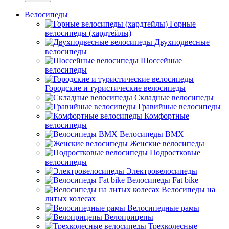
Велосипеды
Горные
велосипеды (хардтейлы)
Двухподвесные
велосипеды
Шоссейные
велосипеды
Городские и туристические велосипеды
Складные велосипеды
Гравийные велосипеды
Комфортные
велосипеды
Велосипеды BMX
Женские велосипеды
Подростковые
велосипеды
Электровелосипеды
Велосипеды Fat bike
Велосипеды на
литых колесах
Велосипедные рамы
Велоприцепы
Трехколесные