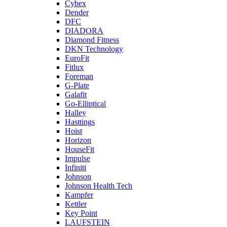
Cybex
Dender
DFC
DIADORA
Diamond Fitness
DKN Technology
EuroFit
Fitlux
Foreman
G-Plate
Galafit
Go-Elliptical
Halley
Hasttings
Hoist
Horizon
HouseFit
Impulse
Infiniti
Johnson
Johnson Health Tech
Kampfer
Kettler
Key Point
LAUFSTEIN