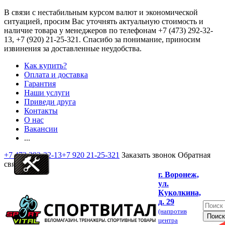
В связи с нестабильным курсом валют и экономической
ситуацией, просим Вас уточнять актуальную стоимость и
наличие товара у менеджеров по телефонам
+7 (473) 292-32-
13, +7 (920) 21-25-321
. Спасибо за понимание, приносим
извинения за доставленные неудобства.
Как купить?
Оплата и доставка
Гарантия
Наши услуги
Приведи друга
Контакты
О нас
Вакансии
...
+7 473 292-32-13
+7 920 21-25-321
Заказать звонок
Обратная
связь
г. Воронеж,
ул.
Куколкина,
д. 29
(напротив
центра