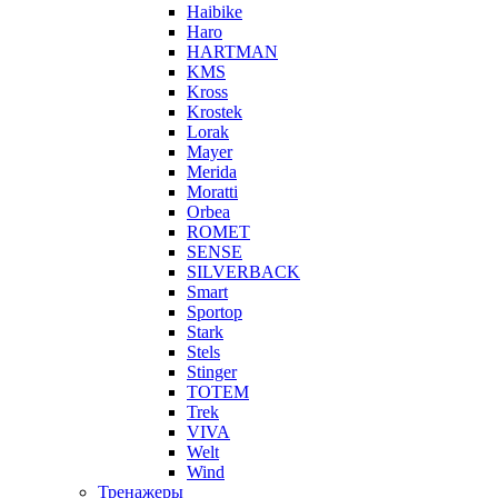
Haibike
Haro
HARTMAN
KMS
Kross
Krostek
Lorak
Mayer
Merida
Moratti
Orbea
ROMET
SENSE
SILVERBACK
Smart
Sportop
Stark
Stels
Stinger
TOTEM
Trek
VIVA
Welt
Wind
Тренажеры