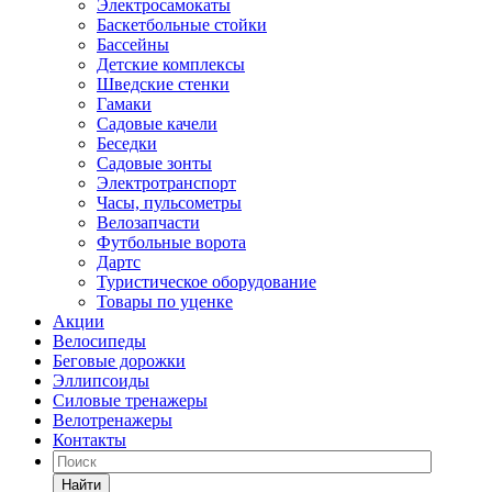
Электросамокаты
Баскетбольные стойки
Бассейны
Детские комплексы
Шведские стенки
Гамаки
Садовые качели
Беседки
Садовые зонты
Электротранспорт
Часы, пульсометры
Велозапчасти
Футбольные ворота
Дартс
Туристическое оборудование
Товары по уценке
Акции
Велосипеды
Беговые дорожки
Эллипсоиды
Силовые тренажеры
Велотренажеры
Контакты
Найти