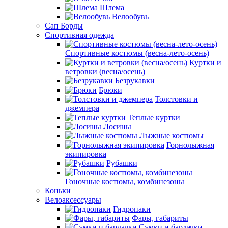
Шлема
Велообувь
Сап Борды
Спортивная одежда
Спортивные костюмы (весна-лето-осень)
Куртки и
ветровки (весна/осень)
Безрукавки
Брюки
Толстовки и
джемпера
Теплые куртки
Лосины
Лыжные костюмы
Горнолыжная
экипировка
Рубашки
Гоночные костюмы, комбинезоны
Коньки
Велоаксессуары
Гидропаки
Фары, габариты
Сумки и бардачки