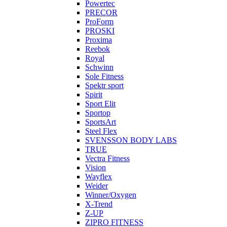
Powertec
PRECOR
ProForm
PROSKI
Proxima
Reebok
Royal
Schwinn
Sole Fitness
Spektr sport
Spirit
Sport Elit
Sportop
SportsArt
Steel Flex
SVENSSON BODY LABS
TRUE
Vectra Fitness
Vision
Wayflex
Weider
Winner/Oxygen
X-Trend
Z-UP
ZIPRO FITNESS