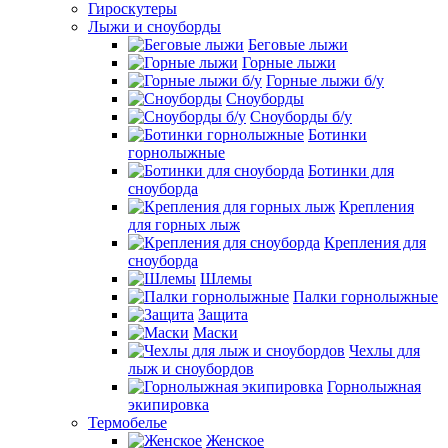
Гироскутеры
Лыжи и сноуборды
Беговые лыжи
Горные лыжи
Горные лыжи б/у
Сноуборды
Сноуборды б/у
Ботинки
горнолыжные
Ботинки для
сноуборда
Крепления
для горных лыж
Крепления для
сноуборда
Шлемы
Палки горнолыжные
Защита
Маски
Чехлы для
лыж и сноубордов
Горнолыжная
экипировка
Термобелье
Женское