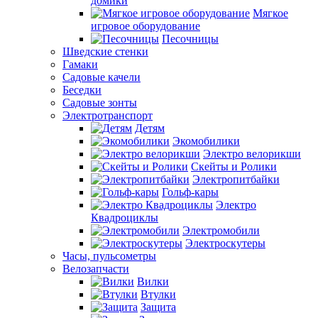
домики
Мягкое
игровое оборудование
Песочницы
Шведские стенки
Гамаки
Садовые качели
Беседки
Садовые зонты
Электротранспорт
Детям
Экомобилики
Электро велорикши
Скейты и Ролики
Электропитбайки
Гольф-кары
Электро
Квадроциклы
Электромобили
Электроскутеры
Часы, пульсометры
Велозапчасти
Вилки
Втулки
Защита