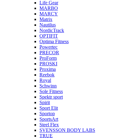
Life Gear
MARBO
MARCY
Matrix
Nautilus
NordicTrack
OPTIFIT
Optima Fitness
Powertec
PRECOR
ProForm
PROSKI
Proxima
Reebok
Royal
Schwinn
Sole Fitness
Spektr sport
Spirit
Sport Elit
Sportop
SportsArt
Steel Flex
SVENSSON BODY LABS
TRUE