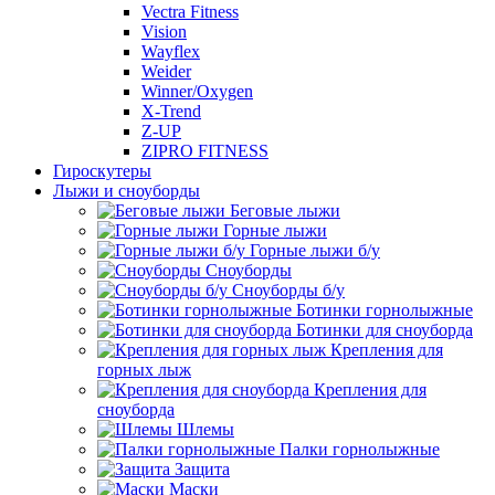
Vectra Fitness
Vision
Wayflex
Weider
Winner/Oxygen
X-Trend
Z-UP
ZIPRO FITNESS
Гироскутеры
Лыжи и сноуборды
Беговые лыжи
Горные лыжи
Горные лыжи б/у
Сноуборды
Сноуборды б/у
Ботинки горнолыжные
Ботинки для сноуборда
Крепления для
горных лыж
Крепления для
сноуборда
Шлемы
Палки горнолыжные
Защита
Маски