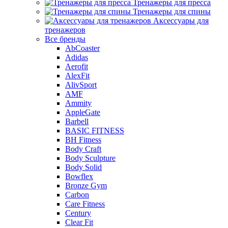
Тренажеры для пресса
Тренажеры для спины
Аксессуары для
тренажеров
Все бренды
AbCoaster
Adidas
Aerofit
AlexFit
AlivSport
AMF
Ammity
AppleGate
Barbell
BASIC FITNESS
BH Fitness
Body Craft
Body Sculpture
Body Solid
Bowflex
Bronze Gym
Carbon
Care Fitness
Century
Clear Fit