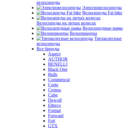
велосипеды
Электровелосипеды
Велосипеды Fat bike
Велосипеды на литых колесах
Велосипедные рамы
Велоприцепы
Трехколесные
велосипеды
Все бренды
Aspect
AUTHOR
BENELLI
Black One
Bulls
Commencal
Corto
Cronus
Cube
Dewolf
Eltreco
Format
Forward
Fuji
GTX