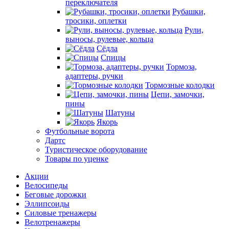
переключателя
Рубашки,
тросики, оплетки
Рули,
выносы, рулевые, кольца
Сёдла
Спицы
Тормоза,
адаптеры, ручки
Тормозные колодки
Цепи, замочки,
пины
Шатуны
Якорь
Футбольные ворота
Дартс
Туристическое оборудование
Товары по уценке
Акции
Велосипеды
Беговые дорожки
Эллипсоиды
Силовые тренажеры
Велотренажеры