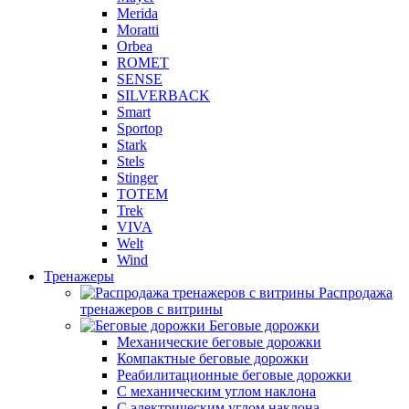
Merida
Moratti
Orbea
ROMET
SENSE
SILVERBACK
Smart
Sportop
Stark
Stels
Stinger
TOTEM
Trek
VIVA
Welt
Wind
Тренажеры
Распродажа
тренажеров с витрины
Беговые дорожки
Механические беговые дорожки
Компактные беговые дорожки
Реабилитационные беговые дорожки
С механическим углом наклона
С электрическим углом наклона