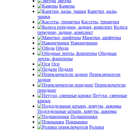
Звезды
Камеры
Каретки, валы,
чашки
Кассеты, трещетки
Колеса
передние, задние, комплект
Манетки, шифтеры
Наконечники
Обода
Ободные
ленты, флипперы
Оси
Педали
Переключатели
задние
Переключатели
передние
Петухи, сменные
крюки
Подседельные штыри, хомуты, зажимы
Подшипники
Покрышки
Ролики