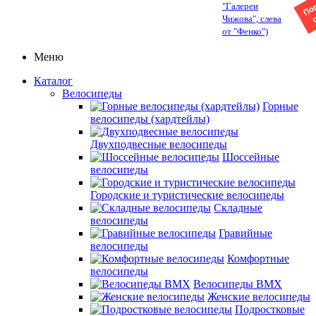
"Галереи
Чижова", слева
от "Фенко")
Меню
Каталог
Велосипеды
Горные
велосипеды (хардтейлы)
Двухподвесные велосипеды
Шоссейные
велосипеды
Городские и туристические велосипеды
Складные
велосипеды
Гравийные
велосипеды
Комфортные
велосипеды
Велосипеды BMX
Женские велосипеды
Подростковые