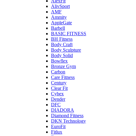
AlexFit
AlivSport
AMF
Ammity
AppleGate
Barbell
BASIC FITNESS
BH Fitness
Body Craft
Body Sculpture
Body Solid
Bowflex
Bronze Gym
Carbon
Care Fitness
Century
Clear Fit
Cybex
Dender
DFC
DIADORA
Diamond Fitness
DKN Technology
EuroFit
Fitlux