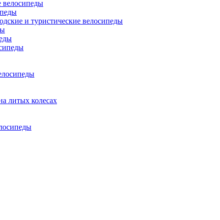
 велосипеды
ипеды
одские и туристические велосипеды
ды
еды
сипеды
елосипеды
на литых колесах
елосипеды