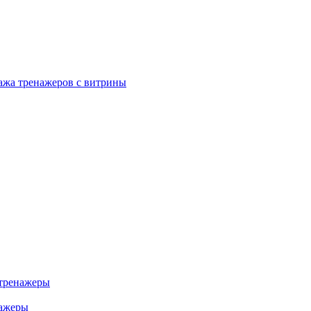
ажа тренажеров с витрины
тренажеры
нажеры