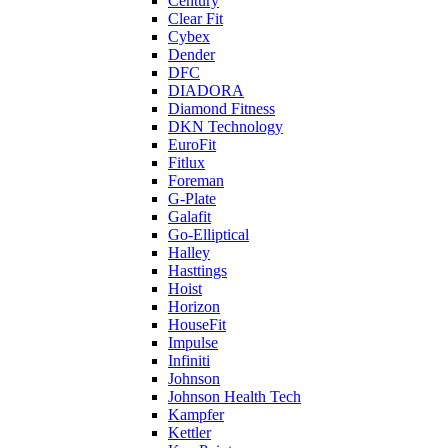
Century
Clear Fit
Cybex
Dender
DFC
DIADORA
Diamond Fitness
DKN Technology
EuroFit
Fitlux
Foreman
G-Plate
Galafit
Go-Elliptical
Halley
Hasttings
Hoist
Horizon
HouseFit
Impulse
Infiniti
Johnson
Johnson Health Tech
Kampfer
Kettler