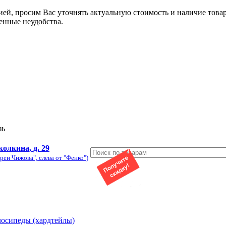
ией, просим Вас уточнять актуальную стоимость и наличие това
енные неудобства.
зь
колкина, д. 29
реи Чижова", слева от "Фенко")
лосипеды (хардтейлы)