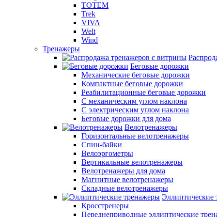
TOTEM
Trek
VIVA
Welt
Wind
Тренажеры
Распрод
Беговые дорожки
Механические беговые дорожки
Компактные беговые дорожки
Реабилитационные беговые дорожки
С механическим углом наклона
С электрическим углом наклона
Беговые дорожки для дома
Велотренажеры
Горизонтальные велотренажеры
Спин-байки
Велоэргометры
Вертикальные велотренажеры
Велотренажеры для дома
Магнитные велотренажеры
Складные велотренажеры
Эллиптические 
Кросстренеры
Переднеприводные эллиптические тре