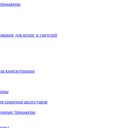
тренажеры
ование для штанг и гантелей
ля кинезотерапии
жеры
ля хранения аксессуаров
ионные тренажеры
жеры