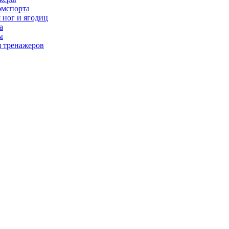
рмспорта
 ног и ягодиц
а
ы
я тренажеров