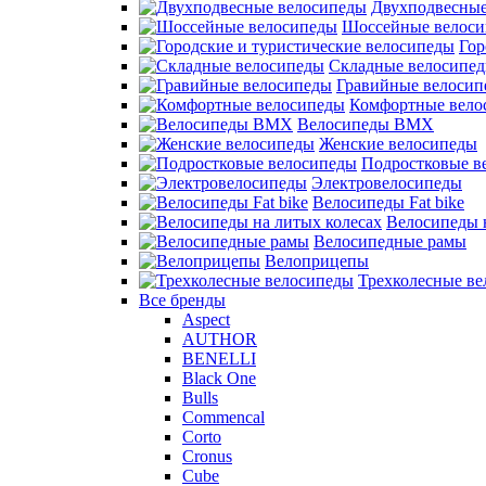
Двухподвесные
Шоссейные велос
Гор
Складные велосипе
Гравийные велосип
Комфортные вело
Велосипеды BMX
Женские велосипеды
Подростковые в
Электровелосипеды
Велосипеды Fat bike
Велосипеды 
Велосипедные рамы
Велоприцепы
Трехколесные в
Все бренды
Aspect
AUTHOR
BENELLI
Black One
Bulls
Commencal
Corto
Cronus
Cube