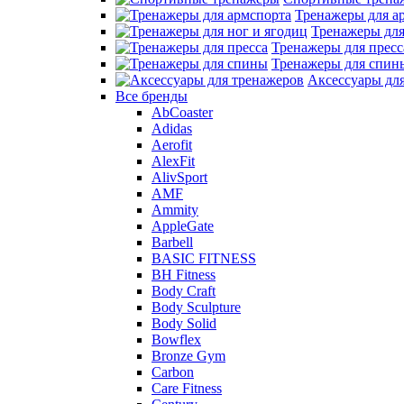
Тренажеры для а
Тренажеры для
Тренажеры для пресс
Тренажеры для спин
Аксессуары дл
Все бренды
AbCoaster
Adidas
Aerofit
AlexFit
AlivSport
AMF
Ammity
AppleGate
Barbell
BASIC FITNESS
BH Fitness
Body Craft
Body Sculpture
Body Solid
Bowflex
Bronze Gym
Carbon
Care Fitness