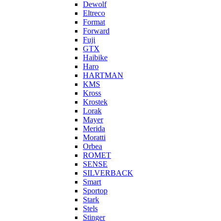
Dewolf
Eltreco
Format
Forward
Fuji
GTX
Haibike
Haro
HARTMAN
KMS
Kross
Krostek
Lorak
Mayer
Merida
Moratti
Orbea
ROMET
SENSE
SILVERBACK
Smart
Sportop
Stark
Stels
Stinger