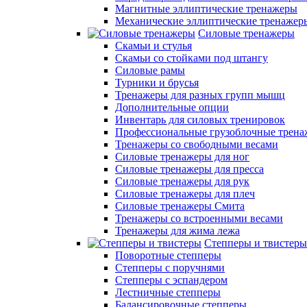
Магнитные эллиптические тренажеры
Механические эллиптические тренажер
Силовые тренажеры
Скамьи и стулья
Скамьи со стойками под штангу
Силовые рамы
Турники и брусья
Тренажеры для разных групп мышц
Дополнительные опции
Инвентарь для силовых тренировок
Профессиональные грузоблочные трен
Тренажеры со свободными весами
Силовые тренажеры для ног
Силовые тренажеры для пресса
Силовые тренажеры для рук
Силовые тренажеры для плеч
Силовые тренажеры Смита
Тренажеры со встроенными весами
Тренажеры для жима лежа
Степперы и твистеры
Поворотные степперы
Степперы с поручнями
Степперы с эспандером
Лестничные степперы
Балансировочные степперы