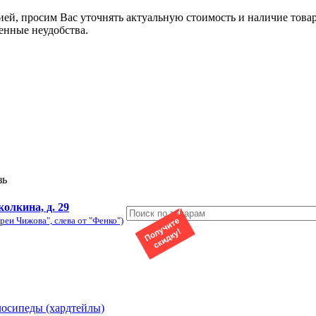
ией, просим Вас уточнять актуальную стоимость и наличие това
енные неудобства.
зь
колкина, д. 29
реи Чижова", слева от "Фенко")
лосипеды (хардтейлы)