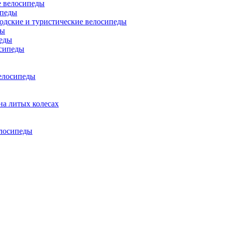
 велосипеды
ипеды
одские и туристические велосипеды
ды
еды
сипеды
елосипеды
на литых колесах
елосипеды