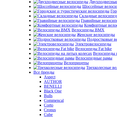
Двухподвесные
Шоссейные велос
Гор
Складные велосипе
Гравийные велосип
Комфортные вело
Велосипеды BMX
Женские велосипеды
Подростковые в
Электровелосипеды
Велосипеды Fat bike
Велосипеды 
Велосипедные рамы
Велоприцепы
Трехколесные в
Все бренды
Aspect
AUTHOR
BENELLI
Black One
Bulls
Commencal
Corto
Cronus
Cube