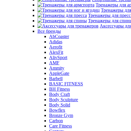
Тренажеры для а
Тренажеры для
Тренажеры для пресс
Тренажеры для спин
Аксессуары дл
Все бренды
AbCoaster
Adidas
Aerofit
AlexFit
AlivSport
AMF
Ammity
AppleGate
Barbell
BASIC FITNESS
BH Fitness
Body Craft
Body Sculpture
Body Solid
Bowflex
Bronze Gym
Carbon
Care Fitness