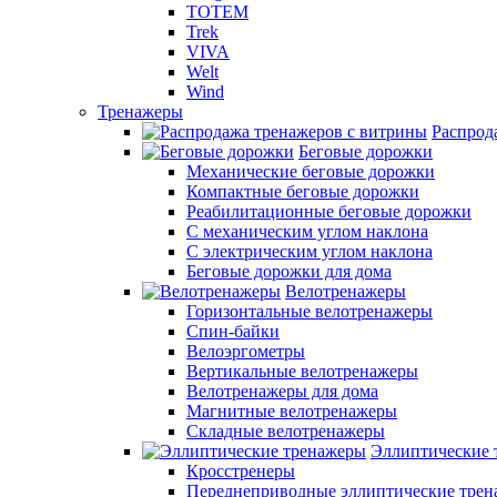
TOTEM
Trek
VIVA
Welt
Wind
Тренажеры
Распрод
Беговые дорожки
Механические беговые дорожки
Компактные беговые дорожки
Реабилитационные беговые дорожки
С механическим углом наклона
С электрическим углом наклона
Беговые дорожки для дома
Велотренажеры
Горизонтальные велотренажеры
Спин-байки
Велоэргометры
Вертикальные велотренажеры
Велотренажеры для дома
Магнитные велотренажеры
Складные велотренажеры
Эллиптические 
Кросстренеры
Переднеприводные эллиптические тре