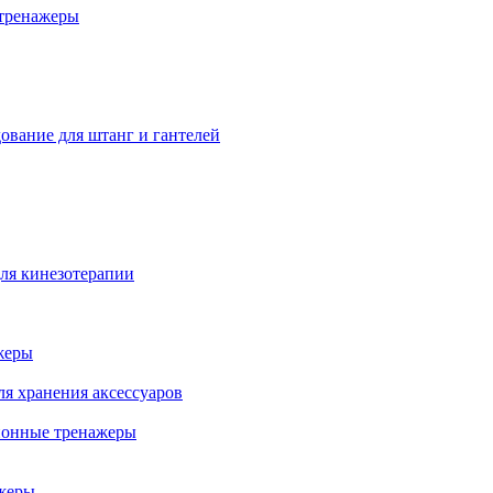
тренажеры
ование для штанг и гантелей
ля кинезотерапии
жеры
ля хранения аксессуаров
ионные тренажеры
жеры