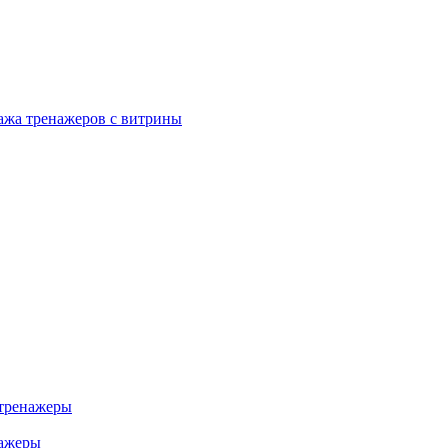
ажа тренажеров с витрины
тренажеры
нажеры