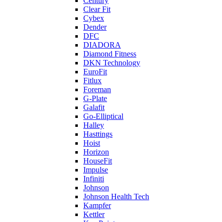
Century
Clear Fit
Cybex
Dender
DFC
DIADORA
Diamond Fitness
DKN Technology
EuroFit
Fitlux
Foreman
G-Plate
Galafit
Go-Elliptical
Halley
Hasttings
Hoist
Horizon
HouseFit
Impulse
Infiniti
Johnson
Johnson Health Tech
Kampfer
Kettler