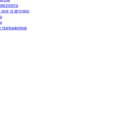
рмспорта
 ног и ягодиц
а
ы
я тренажеров