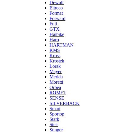
Dewolf
Eltreco
Format
Forward
Fuji
GTX
Haibike
Haro
HARTMAN
KMS
Kross
Krostek
Lorak
Mayer
Merida
Moratti
Orbea
ROMET
SENSE
SILVERBACK
Smart
Sportop
Stark
Stels
Stinger