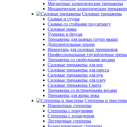
Магнитные эллиптические тренажеры
Механические эллиптические тренажер
Силовые тренажеры
Скамьи и стулья
Скамьи со стойками под штангу
Силовые рамы
Турники и брусья
Тренажеры для разных групп мышц
Дополнительные опции
Инвентарь для силовых тренировок
Профессиональные грузоблочные трен
Тренажеры со свободными весами
Силовые тренажеры для ног
Силовые тренажеры для пресса
Силовые тренажеры для рук
Силовые тренажеры для плеч
Силовые тренажеры Смита
Тренажеры со встроенными весами
Тренажеры для жима лежа
Степперы и твистеры
Поворотные степперы
Степперы с поручнями
Степперы с эспандером
Лестничные степперы
Балансировочные степперы