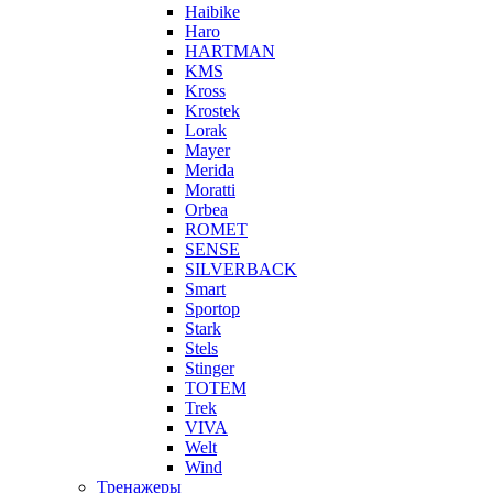
Haibike
Haro
HARTMAN
KMS
Kross
Krostek
Lorak
Mayer
Merida
Moratti
Orbea
ROMET
SENSE
SILVERBACK
Smart
Sportop
Stark
Stels
Stinger
TOTEM
Trek
VIVA
Welt
Wind
Тренажеры