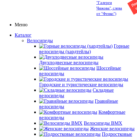
"Галереи
Чижова", слева
от "Фенко")
Меню
Каталог
Велосипеды
Горные
велосипеды (хардтейлы)
Двухподвесные велосипеды
Шоссейные
велосипеды
Городские и туристические велосипеды
Складные
велосипеды
Гравийные
велосипеды
Комфортные
велосипеды
Велосипеды BMX
Женские велосипеды
Подростковые