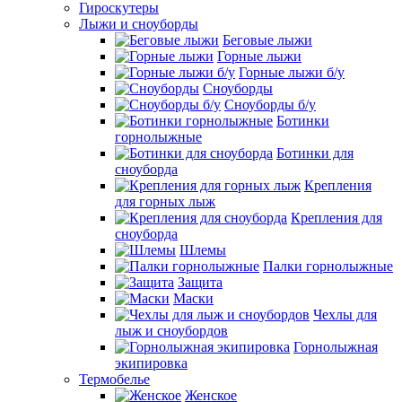
Гироскутеры
Лыжи и сноуборды
Беговые лыжи
Горные лыжи
Горные лыжи б/у
Сноуборды
Сноуборды б/у
Ботинки
горнолыжные
Ботинки для
сноуборда
Крепления
для горных лыж
Крепления для
сноуборда
Шлемы
Палки горнолыжные
Защита
Маски
Чехлы для
лыж и сноубордов
Горнолыжная
экипировка
Термобелье
Женское