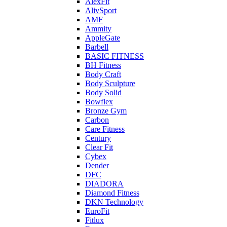
AlexFit
AlivSport
AMF
Ammity
AppleGate
Barbell
BASIC FITNESS
BH Fitness
Body Craft
Body Sculpture
Body Solid
Bowflex
Bronze Gym
Carbon
Care Fitness
Century
Clear Fit
Cybex
Dender
DFC
DIADORA
Diamond Fitness
DKN Technology
EuroFit
Fitlux