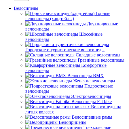
Велосипеды
Горные
велосипеды (хардтейлы)
Двухподвесные
велосипеды
Шоссейные
велосипеды
Городские и туристические велосипеды
Складные велосипеды
Гравийные велосипеды
Комфортные
велосипеды
Велосипеды BMX
Женские велосипеды
Подростковые
велосипеды
Электровелосипеды
Велосипеды Fat bike
Велосипеды на
литых колесах
Велосипедные рамы
Велоприцепы
Трехколесные