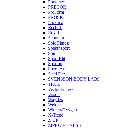
Powertec
PRECOR
ProForm
PROSKI
Proxima
Reebok
Royal
Schwinn
Sole Fitness
Spektr sport
Spirit
Sport Elit
Sportop
SportsArt
Steel Flex
SVENSSON BODY LABS
TRUE
Vectra Fitness
Vision
Wayflex
Weider
Winner/Oxygen
X-Trend
Z-UP
ZIPRO FITNESS