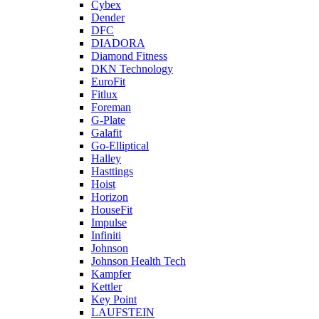
Cybex
Dender
DFC
DIADORA
Diamond Fitness
DKN Technology
EuroFit
Fitlux
Foreman
G-Plate
Galafit
Go-Elliptical
Halley
Hasttings
Hoist
Horizon
HouseFit
Impulse
Infiniti
Johnson
Johnson Health Tech
Kampfer
Kettler
Key Point
LAUFSTEIN