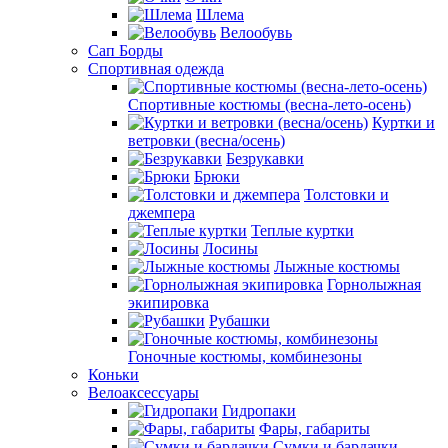
Шлема
Велообувь
Сап Борды
Спортивная одежда
Спортивные костюмы (весна-лето-осень)
Куртки и
ветровки (весна/осень)
Безрукавки
Брюки
Толстовки и
джемпера
Теплые куртки
Лосины
Лыжные костюмы
Горнолыжная
экипировка
Рубашки
Гоночные костюмы, комбинезоны
Коньки
Велоаксессуары
Гидропаки
Фары, габариты
Сумки и бардачки