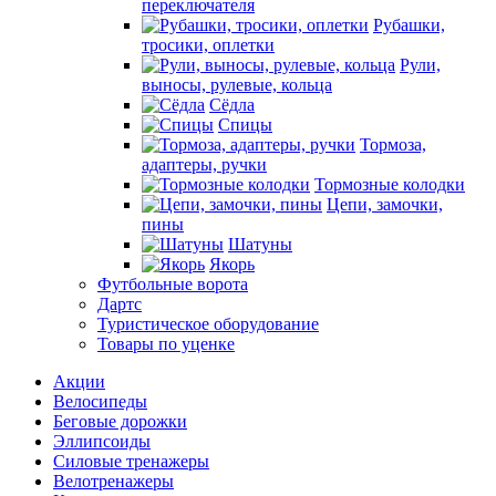
переключателя
Рубашки,
тросики, оплетки
Рули,
выносы, рулевые, кольца
Сёдла
Спицы
Тормоза,
адаптеры, ручки
Тормозные колодки
Цепи, замочки,
пины
Шатуны
Якорь
Футбольные ворота
Дартс
Туристическое оборудование
Товары по уценке
Акции
Велосипеды
Беговые дорожки
Эллипсоиды
Силовые тренажеры
Велотренажеры