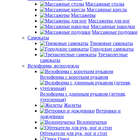
Массажные столы
Массажные кресла
Массажеры
Массажеры для ног
Массажные накидки
Массажные подушки
Самокаты
Трюковые самокаты
Городские самокаты
Трехколесные
самокаты
Велоформа, велоодежда
Велоформа с коротким рукавом
Велоформа с длинным рукавом (летняя,
утепленная)
Жилеты
Ветровки и
дождевики
Велоперчатки
Обтекатели для рук, ног и стоп
Очки