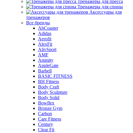
Тренажеры для пресса
Тренажеры для спины
Аксессуары для
тренажеров
Все бренды
AbCoaster
Adidas
Aerofit
AlexFit
AlivSport
AMF
Ammity
AppleGate
Barbell
BASIC FITNESS
BH Fitness
Body Craft
Body Sculpture
Body Solid
Bowflex
Bronze Gym
Carbon
Care Fitness
Century
Clear Fit