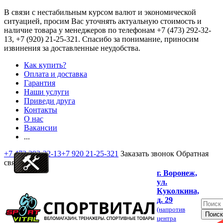
В связи с нестабильным курсом валют и экономической
ситуацией, просим Вас уточнять актуальную стоимость и
наличие товара у менеджеров по телефонам
+7 (473) 292-32-
13, +7 (920) 21-25-321
. Спасибо за понимание, приносим
извинения за доставленные неудобства.
Как купить?
Оплата и доставка
Гарантия
Наши услуги
Приведи друга
Контакты
О нас
Вакансии
...
+7 473 292-32-13
+7 920 21-25-321
Заказать звонок
Обратная
связь
г. Воронеж,
ул.
Куколкина,
д. 29
(напротив
центра