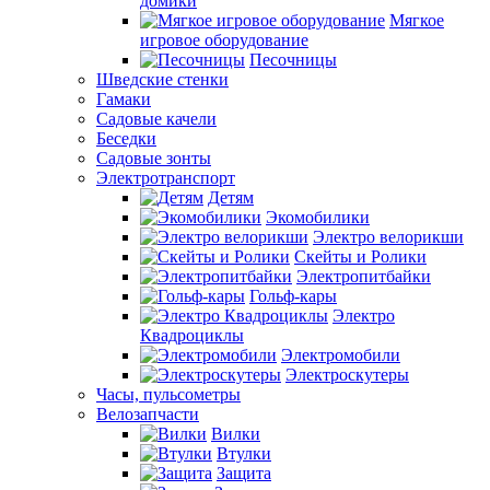
домики
Мягкое
игровое оборудование
Песочницы
Шведские стенки
Гамаки
Садовые качели
Беседки
Садовые зонты
Электротранспорт
Детям
Экомобилики
Электро велорикши
Скейты и Ролики
Электропитбайки
Гольф-кары
Электро
Квадроциклы
Электромобили
Электроскутеры
Часы, пульсометры
Велозапчасти
Вилки
Втулки
Защита