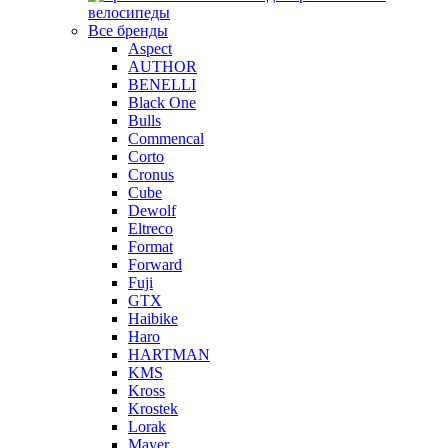
велосипеды
Все бренды
Aspect
AUTHOR
BENELLI
Black One
Bulls
Commencal
Corto
Cronus
Cube
Dewolf
Eltreco
Format
Forward
Fuji
GTX
Haibike
Haro
HARTMAN
KMS
Kross
Krostek
Lorak
Mayer