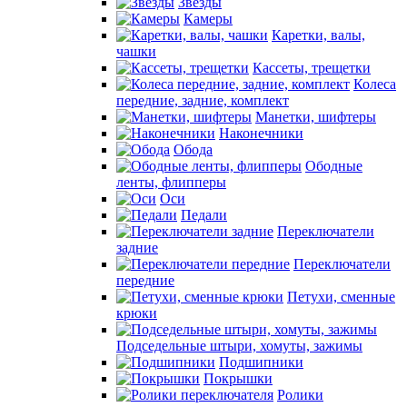
Звезды
Камеры
Каретки, валы,
чашки
Кассеты, трещетки
Колеса
передние, задние, комплект
Манетки, шифтеры
Наконечники
Обода
Ободные
ленты, флипперы
Оси
Педали
Переключатели
задние
Переключатели
передние
Петухи, сменные
крюки
Подседельные штыри, хомуты, зажимы
Подшипники
Покрышки
Ролики