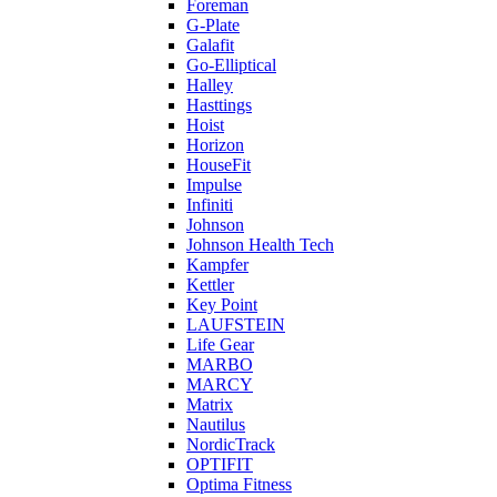
Foreman
G-Plate
Galafit
Go-Elliptical
Halley
Hasttings
Hoist
Horizon
HouseFit
Impulse
Infiniti
Johnson
Johnson Health Tech
Kampfer
Kettler
Key Point
LAUFSTEIN
Life Gear
MARBO
MARCY
Matrix
Nautilus
NordicTrack
OPTIFIT
Optima Fitness