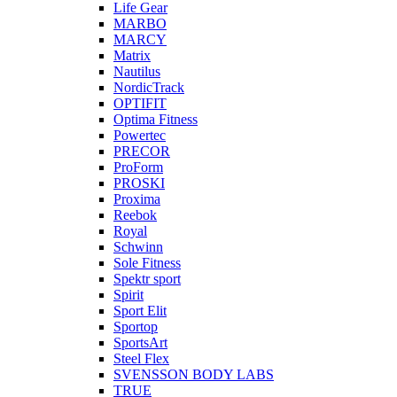
Life Gear
MARBO
MARCY
Matrix
Nautilus
NordicTrack
OPTIFIT
Optima Fitness
Powertec
PRECOR
ProForm
PROSKI
Proxima
Reebok
Royal
Schwinn
Sole Fitness
Spektr sport
Spirit
Sport Elit
Sportop
SportsArt
Steel Flex
SVENSSON BODY LABS
TRUE