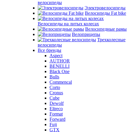
велосипеды
Электровелосипеды
Велосипеды Fat bike
Велосипеды на литых колесах
Велосипедные рамы
Велоприцепы
Трехколесные
велосипеды
Все бренды
Aspect
AUTHOR
BENELLI
Black One
Bulls
Commencal
Corto
Cronus
Cube
Dewolf
Eltreco
Format
Forward
Fuji
GTX