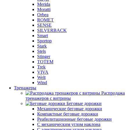
Merida
Moratti
Orbea
ROMET
SENSE
SILVERBACK
Smart
Sportop
Stark
Stels
Stinger
TOTEM
Trek
VIVA
Welt
Wind
Тренажеры
Распродажа
тренажеров с витрины
Беговые дорожки
Механические беговые дорожки
Компактные беговые дорожки
Реабилитационные беговые дорожки
С механическим углом наклона
С электрическим углом наклона