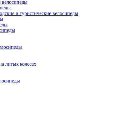
 велосипеды
ипеды
одские и туристические велосипеды
ды
еды
сипеды
елосипеды
на литых колесах
елосипеды