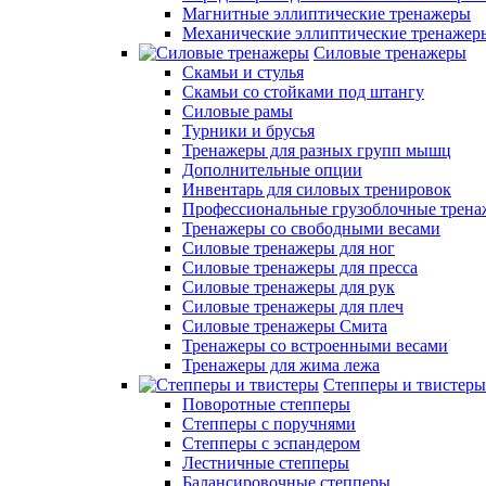
Магнитные эллиптические тренажеры
Механические эллиптические тренажер
Силовые тренажеры
Скамьи и стулья
Скамьи со стойками под штангу
Силовые рамы
Турники и брусья
Тренажеры для разных групп мышц
Дополнительные опции
Инвентарь для силовых тренировок
Профессиональные грузоблочные трен
Тренажеры со свободными весами
Силовые тренажеры для ног
Силовые тренажеры для пресса
Силовые тренажеры для рук
Силовые тренажеры для плеч
Силовые тренажеры Смита
Тренажеры со встроенными весами
Тренажеры для жима лежа
Степперы и твистеры
Поворотные степперы
Степперы с поручнями
Степперы с эспандером
Лестничные степперы
Балансировочные степперы