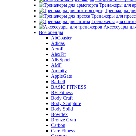
Тренажеры для а
Тренажеры для
Тренажеры для пресс
Тренажеры для спин
Аксессуары дл
Все бренды
AbCoaster
Adidas
Aerofit
AlexFit
AlivSport
AMF
Ammity
AppleGate
Barbell
BASIC FITNESS
BH Fitness
Body Craft
Body Sculpture
Body Solid
Bowflex
Bronze Gym
Carbon
Care Fitness