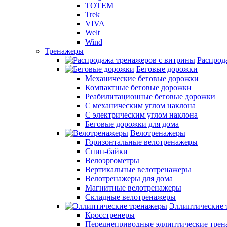
TOTEM
Trek
VIVA
Welt
Wind
Тренажеры
Распрод
Беговые дорожки
Механические беговые дорожки
Компактные беговые дорожки
Реабилитационные беговые дорожки
С механическим углом наклона
С электрическим углом наклона
Беговые дорожки для дома
Велотренажеры
Горизонтальные велотренажеры
Спин-байки
Велоэргометры
Вертикальные велотренажеры
Велотренажеры для дома
Магнитные велотренажеры
Складные велотренажеры
Эллиптические 
Кросстренеры
Переднеприводные эллиптические тре