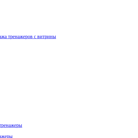
ажа тренажеров с витрины
тренажеры
нажеры