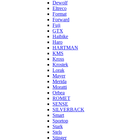
Dewolf
Eltreco
Format
Forward
Fuji
GTX
Haibike
Haro
HARTMAN
KMS
Kross
Krostek
Lorak
Mayer
Merida
Moratti
Orbea
ROMET
SENSE
SILVERBACK
Smart
Sportop
Stark
Stels
Stinger