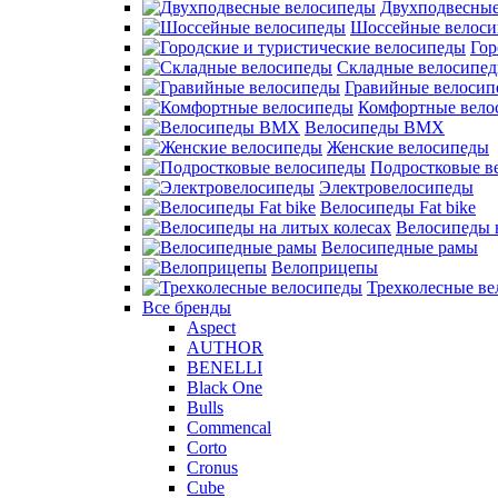
Двухподвесные
Шоссейные велос
Гор
Складные велосипе
Гравийные велосип
Комфортные вело
Велосипеды BMX
Женские велосипеды
Подростковые в
Электровелосипеды
Велосипеды Fat bike
Велосипеды 
Велосипедные рамы
Велоприцепы
Трехколесные в
Все бренды
Aspect
AUTHOR
BENELLI
Black One
Bulls
Commencal
Corto
Cronus
Cube