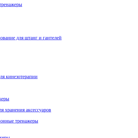
тренажеры
ование для штанг и гантелей
ля кинезотерапии
жеры
ля хранения аксессуаров
ионные тренажеры
жеры