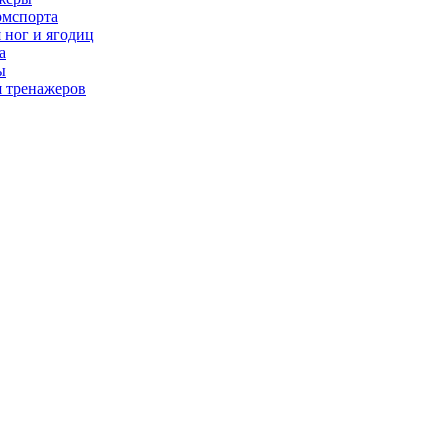
рмспорта
 ног и ягодиц
а
ы
я тренажеров