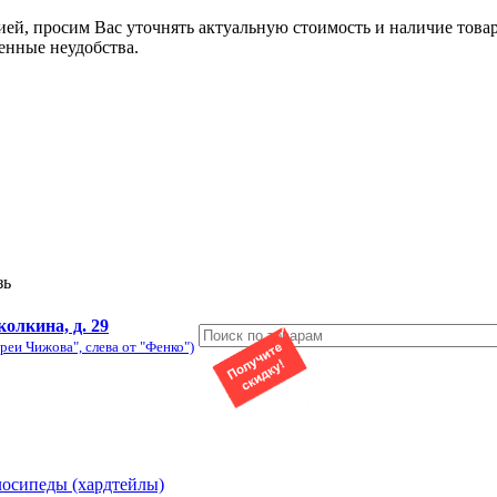
ией, просим Вас уточнять актуальную стоимость и наличие това
енные неудобства.
зь
колкина, д. 29
реи Чижова", слева от "Фенко")
лосипеды (хардтейлы)