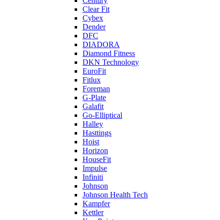
Century
Clear Fit
Cybex
Dender
DFC
DIADORA
Diamond Fitness
DKN Technology
EuroFit
Fitlux
Foreman
G-Plate
Galafit
Go-Elliptical
Halley
Hasttings
Hoist
Horizon
HouseFit
Impulse
Infiniti
Johnson
Johnson Health Tech
Kampfer
Kettler