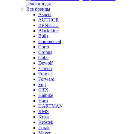
велосипеды
Все бренды
Aspect
AUTHOR
BENELLI
Black One
Bulls
Commencal
Corto
Cronus
Cube
Dewolf
Eltreco
Format
Forward
Fuji
GTX
Haibike
Haro
HARTMAN
KMS
Kross
Krostek
Lorak
Mayer