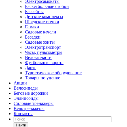
Электросамокаты
Баскетбольные стойки
Бассейны
Детские комплексы
Шведские стенки
Гамаки
Садовые качели
Беседки
Садовые зонты
Электротранспорт
Часы, пульсометры
Велозапчасти
Футбольные ворота
Дартс
Туристическое оборудование
Товары по уценке
Акции
Велосипеды
Беговые дорожки
Эллипсоиды
Силовые тренажеры
Велотренажеры
Контакты
Найти