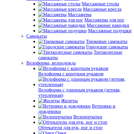
Массажные столы
Массажные кресла
Массажеры
Массажеры для ног
Массажные накидки
Массажные подушки
Самокаты
Трюковые самокаты
Городские самокаты
Трехколесные
самокаты
Велоформа, велоодежда
Велоформа с коротким рукавом
Велоформа с длинным рукавом (летняя,
утепленная)
Жилеты
Ветровки и
дождевики
Велоперчатки
Обтекатели для рук, ног и стоп
Очки