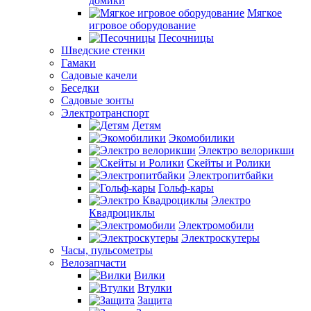
домики
Мягкое
игровое оборудование
Песочницы
Шведские стенки
Гамаки
Садовые качели
Беседки
Садовые зонты
Электротранспорт
Детям
Экомобилики
Электро велорикши
Скейты и Ролики
Электропитбайки
Гольф-кары
Электро
Квадроциклы
Электромобили
Электроскутеры
Часы, пульсометры
Велозапчасти
Вилки
Втулки
Защита