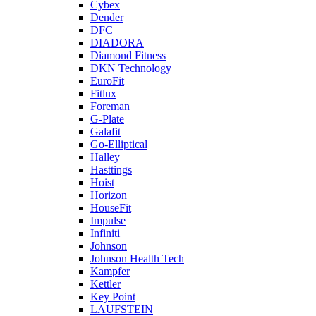
Cybex
Dender
DFC
DIADORA
Diamond Fitness
DKN Technology
EuroFit
Fitlux
Foreman
G-Plate
Galafit
Go-Elliptical
Halley
Hasttings
Hoist
Horizon
HouseFit
Impulse
Infiniti
Johnson
Johnson Health Tech
Kampfer
Kettler
Key Point
LAUFSTEIN