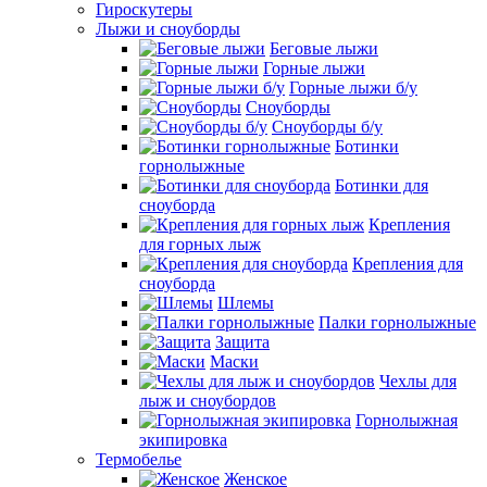
Гироскутеры
Лыжи и сноуборды
Беговые лыжи
Горные лыжи
Горные лыжи б/у
Сноуборды
Сноуборды б/у
Ботинки
горнолыжные
Ботинки для
сноуборда
Крепления
для горных лыж
Крепления для
сноуборда
Шлемы
Палки горнолыжные
Защита
Маски
Чехлы для
лыж и сноубордов
Горнолыжная
экипировка
Термобелье
Женское