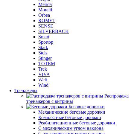
Merida
Moratti
Orbea
ROMET
SENSE
SILVERBACK
Smart
Sportop
Stark
Stels
Stinger
TOTEM
Trek
VIVA
Welt
Wind
Тренажеры
Распродажа
тренажеров с витрины
Беговые дорожки
Механические беговые дорожки
Компактные беговые дорожки
Реабилитационные беговые дорожки
С механическим углом наклона
С электрическим углом наклона