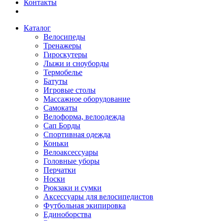
Контакты
Каталог
Велосипеды
Тренажеры
Гироскутеры
Лыжи и сноуборды
Термобелье
Батуты
Игровые столы
Массажное оборудование
Самокаты
Велоформа, велоодежда
Сап Борды
Спортивная одежда
Коньки
Велоаксессуары
Головные уборы
Перчатки
Носки
Рюкзаки и сумки
Аксессуары для велосипедистов
Футбольная экипировка
Единоборства