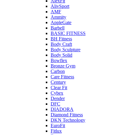
AlexFit
AlivSport
AMF
Ammity
AppleGate
Barbell
BASIC FITNESS
BH Fitness
Body Craft
Body Sculpture
Body Solid
Bowflex
Bronze Gym
Carbon
Care Fitness
Century
Clear Fit
Cybex
Dender
DFC
DIADORA
Diamond Fitness
DKN Technology
EuroFit
Fitlux