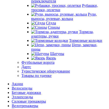
переключателя
Рубашки,
тросики, оплетки
Рули,
выносы, рулевые, кольца
Сёдла
Спицы
Тормоза,
адаптеры, ручки
Тормозные колодки
Цепи, замочки,
пины
Шатуны
Якорь
Футбольные ворота
Дартс
Туристическое оборудование
Товары по уценке
Акции
Велосипеды
Беговые дорожки
Эллипсоиды
Силовые тренажеры
Велотренажеры