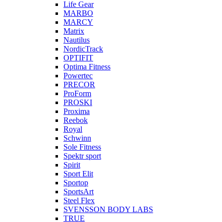
Life Gear
MARBO
MARCY
Matrix
Nautilus
NordicTrack
OPTIFIT
Optima Fitness
Powertec
PRECOR
ProForm
PROSKI
Proxima
Reebok
Royal
Schwinn
Sole Fitness
Spektr sport
Spirit
Sport Elit
Sportop
SportsArt
Steel Flex
SVENSSON BODY LABS
TRUE