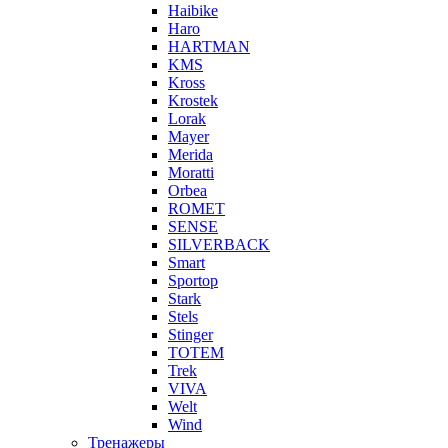
Haibike
Haro
HARTMAN
KMS
Kross
Krostek
Lorak
Mayer
Merida
Moratti
Orbea
ROMET
SENSE
SILVERBACK
Smart
Sportop
Stark
Stels
Stinger
TOTEM
Trek
VIVA
Welt
Wind
Тренажеры