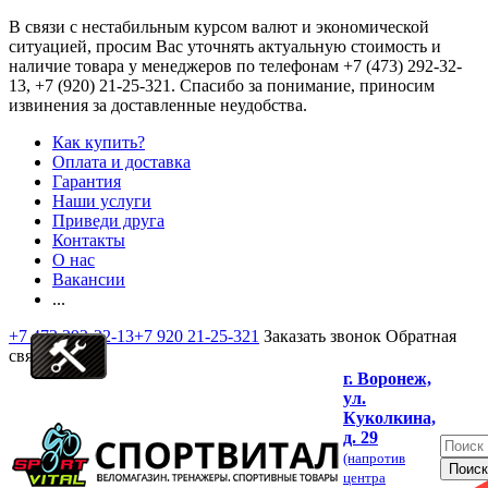
В связи с нестабильным курсом валют и экономической
ситуацией, просим Вас уточнять актуальную стоимость и
наличие товара у менеджеров по телефонам
+7 (473) 292-32-
13, +7 (920) 21-25-321
. Спасибо за понимание, приносим
извинения за доставленные неудобства.
Как купить?
Оплата и доставка
Гарантия
Наши услуги
Приведи друга
Контакты
О нас
Вакансии
...
+7 473 292-32-13
+7 920 21-25-321
Заказать звонок
Обратная
связь
г. Воронеж,
ул.
Куколкина,
д. 29
(напротив
центра