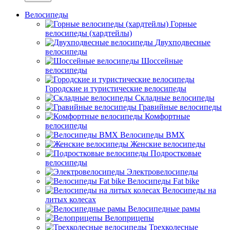
Велосипеды
Горные
велосипеды (хардтейлы)
Двухподвесные
велосипеды
Шоссейные
велосипеды
Городские и туристические велосипеды
Складные велосипеды
Гравийные велосипеды
Комфортные
велосипеды
Велосипеды BMX
Женские велосипеды
Подростковые
велосипеды
Электровелосипеды
Велосипеды Fat bike
Велосипеды на
литых колесах
Велосипедные рамы
Велоприцепы
Трехколесные