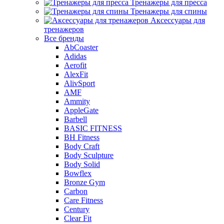
Тренажеры для пресса
Тренажеры для спины
Аксессуары для
тренажеров
Все бренды
AbCoaster
Adidas
Aerofit
AlexFit
AlivSport
AMF
Ammity
AppleGate
Barbell
BASIC FITNESS
BH Fitness
Body Craft
Body Sculpture
Body Solid
Bowflex
Bronze Gym
Carbon
Care Fitness
Century
Clear Fit