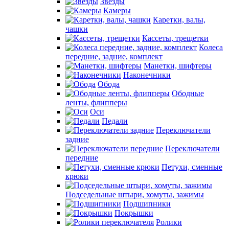
Звезды
Камеры
Каретки, валы,
чашки
Кассеты, трещетки
Колеса
передние, задние, комплект
Манетки, шифтеры
Наконечники
Обода
Ободные
ленты, флипперы
Оси
Педали
Переключатели
задние
Переключатели
передние
Петухи, сменные
крюки
Подседельные штыри, хомуты, зажимы
Подшипники
Покрышки
Ролики