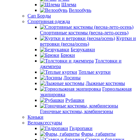
Шлема
Велообувь
Сап Борды
Спортивная одежда
Спортивные костюмы (весна-лето-осень)
Куртки и
ветровки (весна/осень)
Безрукавки
Брюки
Толстовки и
джемпера
Теплые куртки
Лосины
Лыжные костюмы
Горнолыжная
экипировка
Рубашки
Гоночные костюмы, комбинезоны
Коньки
Велоаксессуары
Гидропаки
Фары, габариты
Сумки и бардачки