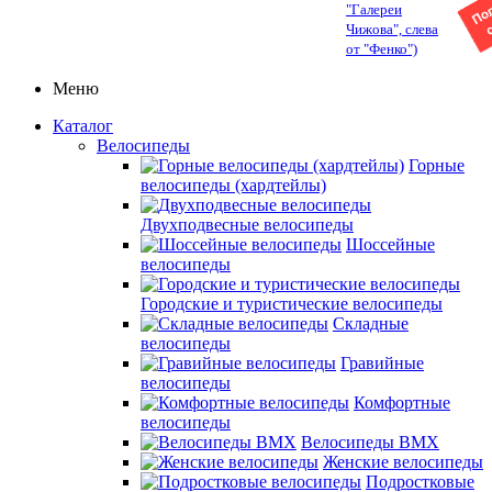
"Галереи
Чижова", слева
от "Фенко")
Меню
Каталог
Велосипеды
Горные
велосипеды (хардтейлы)
Двухподвесные велосипеды
Шоссейные
велосипеды
Городские и туристические велосипеды
Складные
велосипеды
Гравийные
велосипеды
Комфортные
велосипеды
Велосипеды BMX
Женские велосипеды
Подростковые