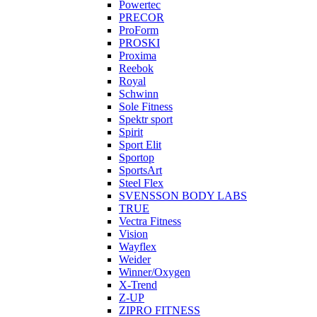
Powertec
PRECOR
ProForm
PROSKI
Proxima
Reebok
Royal
Schwinn
Sole Fitness
Spektr sport
Spirit
Sport Elit
Sportop
SportsArt
Steel Flex
SVENSSON BODY LABS
TRUE
Vectra Fitness
Vision
Wayflex
Weider
Winner/Oxygen
X-Trend
Z-UP
ZIPRO FITNESS