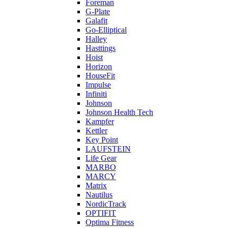
Foreman
G-Plate
Galafit
Go-Elliptical
Halley
Hasttings
Hoist
Horizon
HouseFit
Impulse
Infiniti
Johnson
Johnson Health Tech
Kampfer
Kettler
Key Point
LAUFSTEIN
Life Gear
MARBO
MARCY
Matrix
Nautilus
NordicTrack
OPTIFIT
Optima Fitness