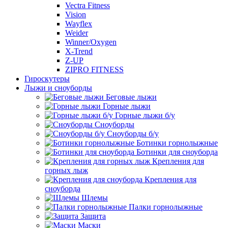
Vectra Fitness
Vision
Wayflex
Weider
Winner/Oxygen
X-Trend
Z-UP
ZIPRO FITNESS
Гироскутеры
Лыжи и сноуборды
Беговые лыжи
Горные лыжи
Горные лыжи б/у
Сноуборды
Сноуборды б/у
Ботинки горнолыжные
Ботинки для сноуборда
Крепления для
горных лыж
Крепления для
сноуборда
Шлемы
Палки горнолыжные
Защита
Маски