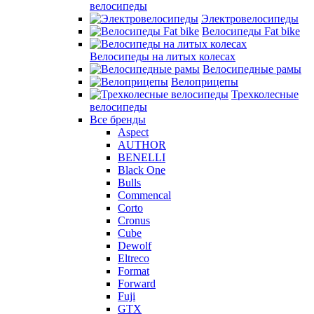
велосипеды
Электровелосипеды
Велосипеды Fat bike
Велосипеды на литых колесах
Велосипедные рамы
Велоприцепы
Трехколесные
велосипеды
Все бренды
Aspect
AUTHOR
BENELLI
Black One
Bulls
Commencal
Corto
Cronus
Cube
Dewolf
Eltreco
Format
Forward
Fuji
GTX