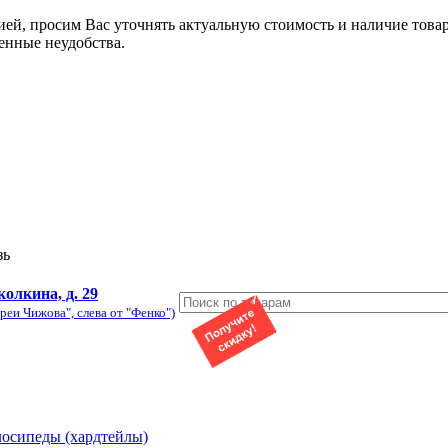
ией, просим Вас уточнять актуальную стоимость и наличие това
енные неудобства.
зь
колкина, д. 29
реи Чижова", слева от "Фенко")
лосипеды (хардтейлы)