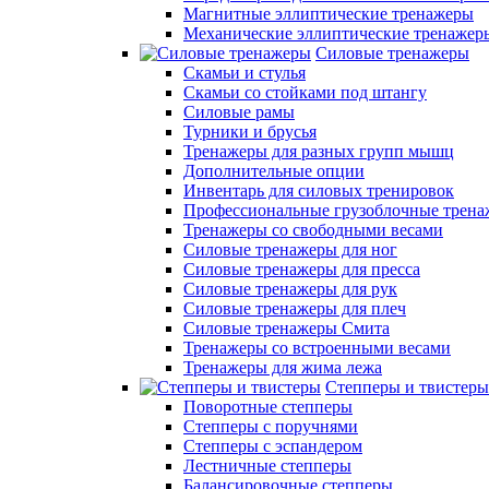
Магнитные эллиптические тренажеры
Механические эллиптические тренажер
Силовые тренажеры
Скамьи и стулья
Скамьи со стойками под штангу
Силовые рамы
Турники и брусья
Тренажеры для разных групп мышц
Дополнительные опции
Инвентарь для силовых тренировок
Профессиональные грузоблочные трен
Тренажеры со свободными весами
Силовые тренажеры для ног
Силовые тренажеры для пресса
Силовые тренажеры для рук
Силовые тренажеры для плеч
Силовые тренажеры Смита
Тренажеры со встроенными весами
Тренажеры для жима лежа
Степперы и твистеры
Поворотные степперы
Степперы с поручнями
Степперы с эспандером
Лестничные степперы
Балансировочные степперы