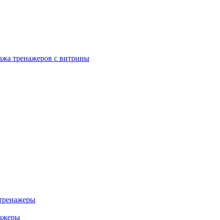
ажа тренажеров с витрины
тренажеры
нажеры