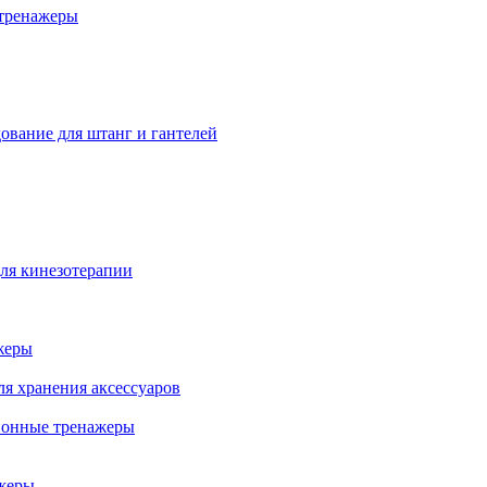
тренажеры
ование для штанг и гантелей
ля кинезотерапии
жеры
ля хранения аксессуаров
ионные тренажеры
жеры