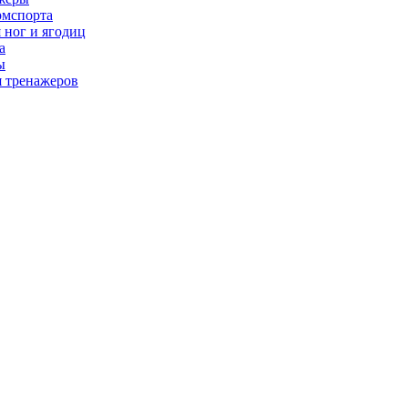
рмспорта
 ног и ягодиц
а
ы
я тренажеров