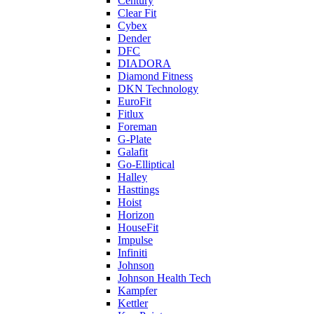
Century
Clear Fit
Cybex
Dender
DFC
DIADORA
Diamond Fitness
DKN Technology
EuroFit
Fitlux
Foreman
G-Plate
Galafit
Go-Elliptical
Halley
Hasttings
Hoist
Horizon
HouseFit
Impulse
Infiniti
Johnson
Johnson Health Tech
Kampfer
Kettler