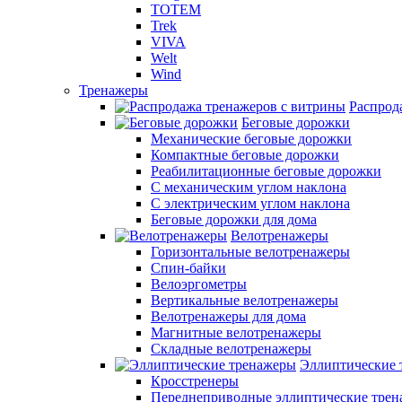
TOTEM
Trek
VIVA
Welt
Wind
Тренажеры
Распрод
Беговые дорожки
Механические беговые дорожки
Компактные беговые дорожки
Реабилитационные беговые дорожки
С механическим углом наклона
С электрическим углом наклона
Беговые дорожки для дома
Велотренажеры
Горизонтальные велотренажеры
Спин-байки
Велоэргометры
Вертикальные велотренажеры
Велотренажеры для дома
Магнитные велотренажеры
Складные велотренажеры
Эллиптические 
Кросстренеры
Переднеприводные эллиптические тре