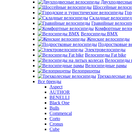
Двухподвесные
Шоссейные велос
Гор
Складные велосипе
Гравийные велосип
Комфортные вело
Велосипеды BMX
Женские велосипеды
Подростковые в
Электровелосипеды
Велосипеды Fat bike
Велосипеды 
Велосипедные рамы
Велоприцепы
Трехколесные в
Все бренды
Aspect
AUTHOR
BENELLI
Black One
Bulls
Commencal
Corto
Cronus
Cube