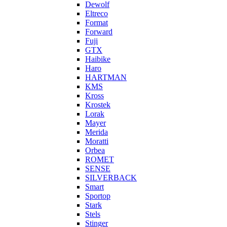
Dewolf
Eltreco
Format
Forward
Fuji
GTX
Haibike
Haro
HARTMAN
KMS
Kross
Krostek
Lorak
Mayer
Merida
Moratti
Orbea
ROMET
SENSE
SILVERBACK
Smart
Sportop
Stark
Stels
Stinger