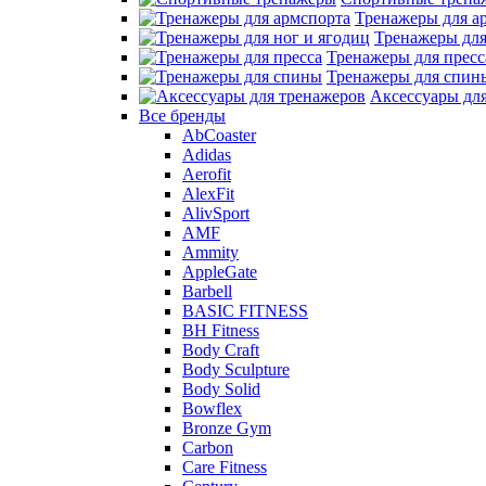
Тренажеры для а
Тренажеры для
Тренажеры для пресс
Тренажеры для спин
Аксессуары дл
Все бренды
AbCoaster
Adidas
Aerofit
AlexFit
AlivSport
AMF
Ammity
AppleGate
Barbell
BASIC FITNESS
BH Fitness
Body Craft
Body Sculpture
Body Solid
Bowflex
Bronze Gym
Carbon
Care Fitness