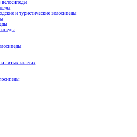
 велосипеды
ипеды
одские и туристические велосипеды
ды
еды
сипеды
елосипеды
на литых колесах
елосипеды