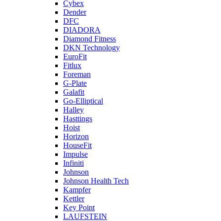
Cybex
Dender
DFC
DIADORA
Diamond Fitness
DKN Technology
EuroFit
Fitlux
Foreman
G-Plate
Galafit
Go-Elliptical
Halley
Hasttings
Hoist
Horizon
HouseFit
Impulse
Infiniti
Johnson
Johnson Health Tech
Kampfer
Kettler
Key Point
LAUFSTEIN