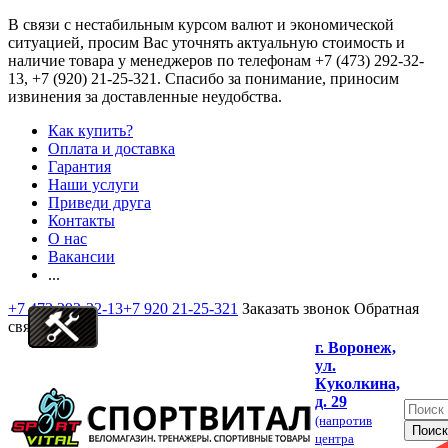
В связи с нестабильным курсом валют и экономической
ситуацией, просим Вас уточнять актуальную стоимость и
наличие товара у менеджеров по телефонам
+7 (473) 292-32-
13, +7 (920) 21-25-321
. Спасибо за понимание, приносим
извинения за доставленные неудобства.
Как купить?
Оплата и доставка
Гарантия
Наши услуги
Приведи друга
Контакты
О нас
Вакансии
...
+7 473 292-32-13
+7 920 21-25-321
Заказать звонок
Обратная
связь
г. Воронеж,
ул.
Куколкина,
д. 29
(напротив
центра