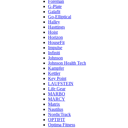
Foreman
G-Plate
Galafit
Go-Elliptical
Halley
Hasttings
Hoist
Horizon
HouseFit
Impulse
Infiniti
Johnson
Johnson Health Tech
Kampfer
Kettler
Key Point
LAUFSTEIN
Life Gear
MARBO
MARCY
Matrix
Nautilus
NordicTrack
OPTIFIT
Optima Fitness