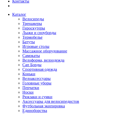
Контакты
Каталог
Велосипеды
Тренажеры
Гироскутеры
Лыжи и сноуборды
Термобелье
Батуты
Игровые столы
Массажное оборудование
Самокаты
Велоформа, велоодежда
Сап Борды
Спортивная одежда
Коньки
Велоаксессуары
Головные уборы
Перчатки
Носки
Рюкзаки и сумки
Аксессуары для велосипедистов
Футбольная экипировка
Единоборства