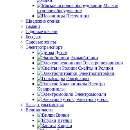
домики
Мягкое
игровое оборудование
Песочницы
Шведские стенки
Гамаки
Садовые качели
Беседки
Садовые зонты
Электротранспорт
Детям
Экомобилики
Электро велорикши
Скейты и Ролики
Электропитбайки
Гольф-кары
Электро
Квадроциклы
Электромобили
Электроскутеры
Часы, пульсометры
Велозапчасти
Вилки
Втулки
Защита