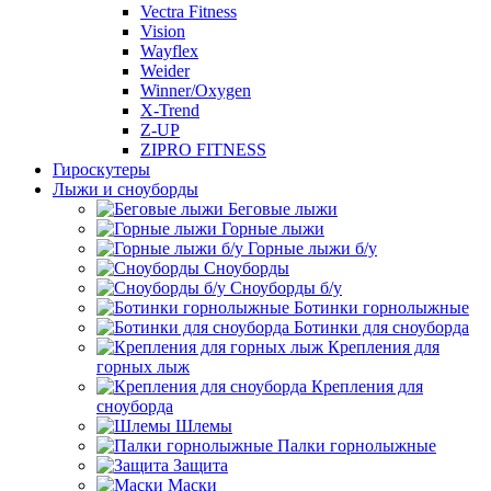
Vectra Fitness
Vision
Wayflex
Weider
Winner/Oxygen
X-Trend
Z-UP
ZIPRO FITNESS
Гироскутеры
Лыжи и сноуборды
Беговые лыжи
Горные лыжи
Горные лыжи б/у
Сноуборды
Сноуборды б/у
Ботинки горнолыжные
Ботинки для сноуборда
Крепления для
горных лыж
Крепления для
сноуборда
Шлемы
Палки горнолыжные
Защита
Маски