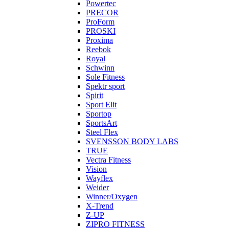
Powertec
PRECOR
ProForm
PROSKI
Proxima
Reebok
Royal
Schwinn
Sole Fitness
Spektr sport
Spirit
Sport Elit
Sportop
SportsArt
Steel Flex
SVENSSON BODY LABS
TRUE
Vectra Fitness
Vision
Wayflex
Weider
Winner/Oxygen
X-Trend
Z-UP
ZIPRO FITNESS