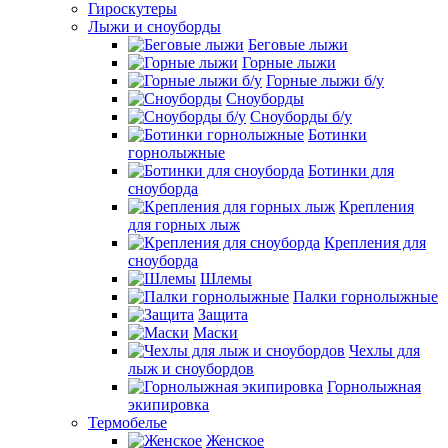
Гироскутеры
Лыжи и сноуборды
Беговые лыжи
Горные лыжи
Горные лыжи б/у
Сноуборды
Сноуборды б/у
Ботинки
горнолыжные
Ботинки для
сноуборда
Крепления
для горных лыж
Крепления для
сноуборда
Шлемы
Палки горнолыжные
Защита
Маски
Чехлы для
лыж и сноубордов
Горнолыжная
экипировка
Термобелье
Женское