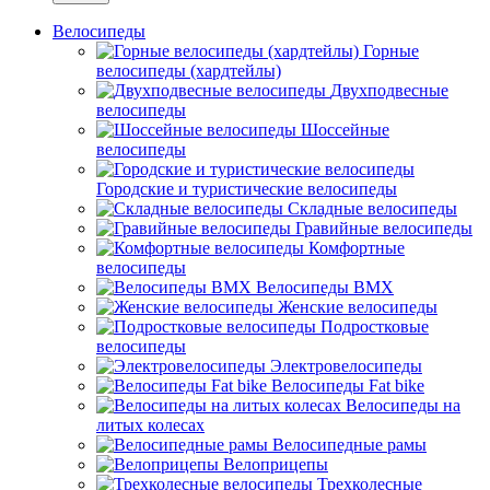
Велосипеды
Горные
велосипеды (хардтейлы)
Двухподвесные
велосипеды
Шоссейные
велосипеды
Городские и туристические велосипеды
Складные велосипеды
Гравийные велосипеды
Комфортные
велосипеды
Велосипеды BMX
Женские велосипеды
Подростковые
велосипеды
Электровелосипеды
Велосипеды Fat bike
Велосипеды на
литых колесах
Велосипедные рамы
Велоприцепы
Трехколесные