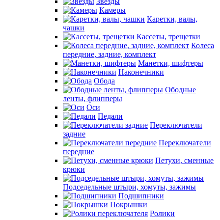
Звезды
Камеры
Каретки, валы,
чашки
Кассеты, трещетки
Колеса
передние, задние, комплект
Манетки, шифтеры
Наконечники
Обода
Ободные
ленты, флипперы
Оси
Педали
Переключатели
задние
Переключатели
передние
Петухи, сменные
крюки
Подседельные штыри, хомуты, зажимы
Подшипники
Покрышки
Ролики