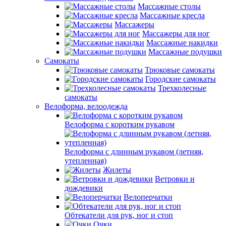
Массажные столы
Массажные кресла
Массажеры
Массажеры для ног
Массажные накидки
Массажные подушки
Самокаты
Трюковые самокаты
Городские самокаты
Трехколесные
самокаты
Велоформа, велоодежда
Велоформа с коротким рукавом
Велоформа с длинным рукавом (летняя,
утепленная)
Жилеты
Ветровки и
дождевики
Велоперчатки
Обтекатели для рук, ног и стоп
Очки