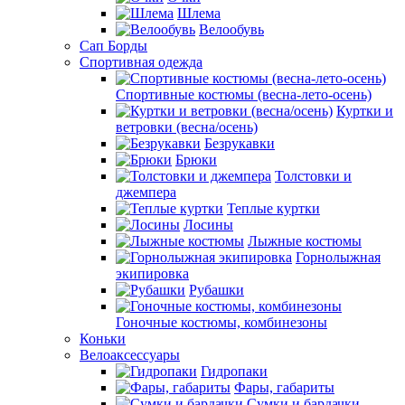
Шлема
Велообувь
Сап Борды
Спортивная одежда
Спортивные костюмы (весна-лето-осень)
Куртки и
ветровки (весна/осень)
Безрукавки
Брюки
Толстовки и
джемпера
Теплые куртки
Лосины
Лыжные костюмы
Горнолыжная
экипировка
Рубашки
Гоночные костюмы, комбинезоны
Коньки
Велоаксессуары
Гидропаки
Фары, габариты
Сумки и бардачки