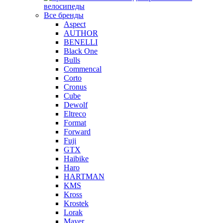
велосипеды
Все бренды
Aspect
AUTHOR
BENELLI
Black One
Bulls
Commencal
Corto
Cronus
Cube
Dewolf
Eltreco
Format
Forward
Fuji
GTX
Haibike
Haro
HARTMAN
KMS
Kross
Krostek
Lorak
Mayer