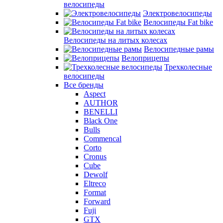
велосипеды
Электровелосипеды
Велосипеды Fat bike
Велосипеды на литых колесах
Велосипедные рамы
Велоприцепы
Трехколесные
велосипеды
Все бренды
Aspect
AUTHOR
BENELLI
Black One
Bulls
Commencal
Corto
Cronus
Cube
Dewolf
Eltreco
Format
Forward
Fuji
GTX