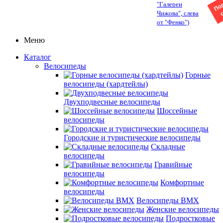
"Галереи
Чижова", слева
от "Фенко")
Меню
Каталог
Велосипеды
Горные
велосипеды (хардтейлы)
Двухподвесные велосипеды
Шоссейные
велосипеды
Городские и туристические велосипеды
Складные
велосипеды
Гравийные
велосипеды
Комфортные
велосипеды
Велосипеды BMX
Женские велосипеды
Подростковые