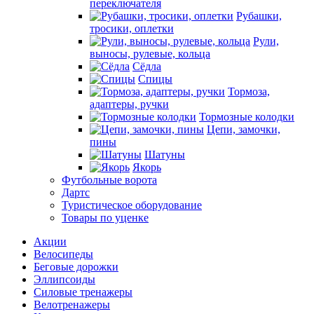
переключателя
Рубашки,
тросики, оплетки
Рули,
выносы, рулевые, кольца
Сёдла
Спицы
Тормоза,
адаптеры, ручки
Тормозные колодки
Цепи, замочки,
пины
Шатуны
Якорь
Футбольные ворота
Дартс
Туристическое оборудование
Товары по уценке
Акции
Велосипеды
Беговые дорожки
Эллипсоиды
Силовые тренажеры
Велотренажеры