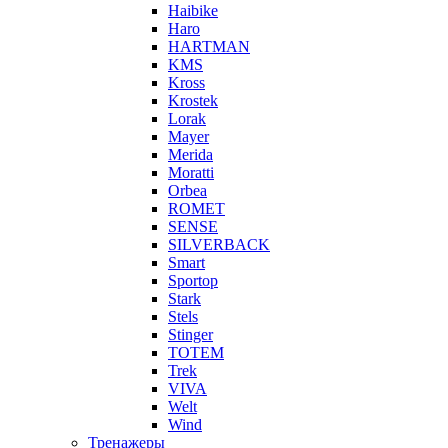
Haibike
Haro
HARTMAN
KMS
Kross
Krostek
Lorak
Mayer
Merida
Moratti
Orbea
ROMET
SENSE
SILVERBACK
Smart
Sportop
Stark
Stels
Stinger
TOTEM
Trek
VIVA
Welt
Wind
Тренажеры