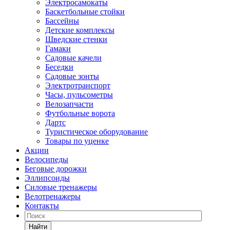
Электросамокаты
Баскетбольные стойки
Бассейны
Детские комплексы
Шведские стенки
Гамаки
Садовые качели
Беседки
Садовые зонты
Электротранспорт
Часы, пульсометры
Велозапчасти
Футбольные ворота
Дартс
Туристическое оборудование
Товары по уценке
Акции
Велосипеды
Беговые дорожки
Эллипсоиды
Силовые тренажеры
Велотренажеры
Контакты
Найти