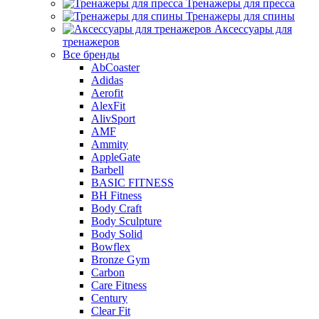
Тренажеры для пресса
Тренажеры для спины
Аксессуары для
тренажеров
Все бренды
AbCoaster
Adidas
Aerofit
AlexFit
AlivSport
AMF
Ammity
AppleGate
Barbell
BASIC FITNESS
BH Fitness
Body Craft
Body Sculpture
Body Solid
Bowflex
Bronze Gym
Carbon
Care Fitness
Century
Clear Fit