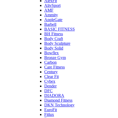
AlexFit
AlivSport
AMF
Ammity
AppleGate
Barbell
BASIC FITNESS
BH Fitness
Body Craft
Body Sculpture
Body Solid
Bowflex
Bronze Gym
Carbon
Care Fitness
Century
Clear Fit
Cybex
Dender
DFC
DIADORA
Diamond Fitness
DKN Technology
EuroFit
Fitlux