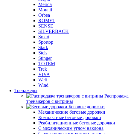
Merida
Moratti
Orbea
ROMET
SENSE
SILVERBACK
Smart
Sportop
Stark
Stels
Stinger
TOTEM
Trek
VIVA
Welt
Wind
Тренажеры
Распродажа
тренажеров с витрины
Беговые дорожки
Механические беговые дорожки
Компактные беговые дорожки
Реабилитационные беговые дорожки
С механическим углом наклона
С электрическим углом наклона