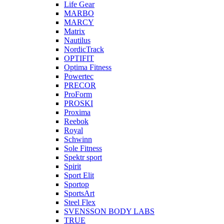
Life Gear
MARBO
MARCY
Matrix
Nautilus
NordicTrack
OPTIFIT
Optima Fitness
Powertec
PRECOR
ProForm
PROSKI
Proxima
Reebok
Royal
Schwinn
Sole Fitness
Spektr sport
Spirit
Sport Elit
Sportop
SportsArt
Steel Flex
SVENSSON BODY LABS
TRUE