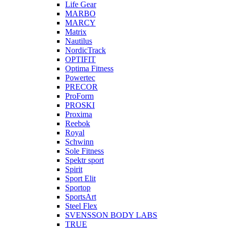
Life Gear
MARBO
MARCY
Matrix
Nautilus
NordicTrack
OPTIFIT
Optima Fitness
Powertec
PRECOR
ProForm
PROSKI
Proxima
Reebok
Royal
Schwinn
Sole Fitness
Spektr sport
Spirit
Sport Elit
Sportop
SportsArt
Steel Flex
SVENSSON BODY LABS
TRUE