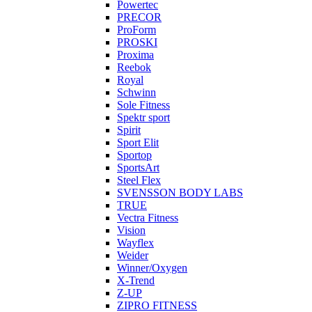
Powertec
PRECOR
ProForm
PROSKI
Proxima
Reebok
Royal
Schwinn
Sole Fitness
Spektr sport
Spirit
Sport Elit
Sportop
SportsArt
Steel Flex
SVENSSON BODY LABS
TRUE
Vectra Fitness
Vision
Wayflex
Weider
Winner/Oxygen
X-Trend
Z-UP
ZIPRO FITNESS