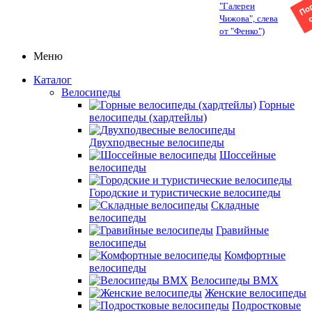
"Галереи
Чижова", слева
от "Фенко")
Меню
Каталог
Велосипеды
Горные
велосипеды (хардтейлы)
Двухподвесные велосипеды
Шоссейные
велосипеды
Городские и туристические велосипеды
Складные
велосипеды
Гравийные
велосипеды
Комфортные
велосипеды
Велосипеды BMX
Женские велосипеды
Подростковые