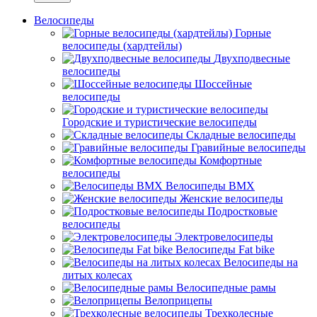
Велосипеды
Горные
велосипеды (хардтейлы)
Двухподвесные
велосипеды
Шоссейные
велосипеды
Городские и туристические велосипеды
Складные велосипеды
Гравийные велосипеды
Комфортные
велосипеды
Велосипеды BMX
Женские велосипеды
Подростковые
велосипеды
Электровелосипеды
Велосипеды Fat bike
Велосипеды на
литых колесах
Велосипедные рамы
Велоприцепы
Трехколесные