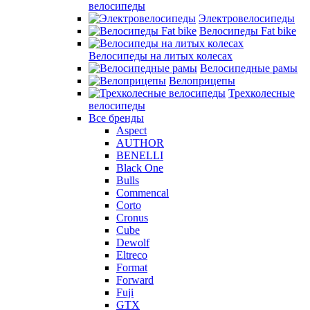
велосипеды
Электровелосипеды
Велосипеды Fat bike
Велосипеды на литых колесах
Велосипедные рамы
Велоприцепы
Трехколесные
велосипеды
Все бренды
Aspect
AUTHOR
BENELLI
Black One
Bulls
Commencal
Corto
Cronus
Cube
Dewolf
Eltreco
Format
Forward
Fuji
GTX