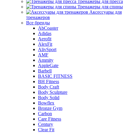
Тренажеры для пресса
Тренажеры для спины
Аксессуары для
тренажеров
Все бренды
AbCoaster
Adidas
Aerofit
AlexFit
AlivSport
AMF
Ammity
AppleGate
Barbell
BASIC FITNESS
BH Fitness
Body Craft
Body Sculpture
Body Solid
Bowflex
Bronze Gym
Carbon
Care Fitness
Century
Clear Fit