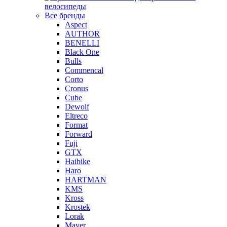
велосипеды
Все бренды
Aspect
AUTHOR
BENELLI
Black One
Bulls
Commencal
Corto
Cronus
Cube
Dewolf
Eltreco
Format
Forward
Fuji
GTX
Haibike
Haro
HARTMAN
KMS
Kross
Krostek
Lorak
Mayer