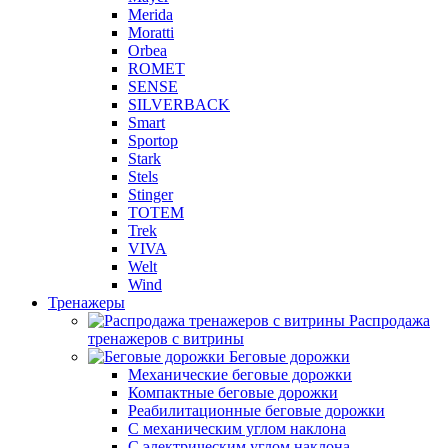
Merida
Moratti
Orbea
ROMET
SENSE
SILVERBACK
Smart
Sportop
Stark
Stels
Stinger
TOTEM
Trek
VIVA
Welt
Wind
Тренажеры
Распродажа
тренажеров с витрины
Беговые дорожки
Механические беговые дорожки
Компактные беговые дорожки
Реабилитационные беговые дорожки
С механическим углом наклона
С электрическим углом наклона