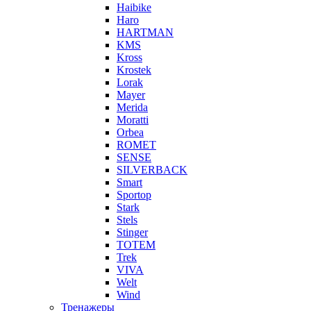
Haibike
Haro
HARTMAN
KMS
Kross
Krostek
Lorak
Mayer
Merida
Moratti
Orbea
ROMET
SENSE
SILVERBACK
Smart
Sportop
Stark
Stels
Stinger
TOTEM
Trek
VIVA
Welt
Wind
Тренажеры