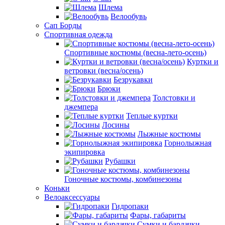
Шлема
Велообувь
Сап Борды
Спортивная одежда
Спортивные костюмы (весна-лето-осень)
Куртки и
ветровки (весна/осень)
Безрукавки
Брюки
Толстовки и
джемпера
Теплые куртки
Лосины
Лыжные костюмы
Горнолыжная
экипировка
Рубашки
Гоночные костюмы, комбинезоны
Коньки
Велоаксессуары
Гидропаки
Фары, габариты
Сумки и бардачки