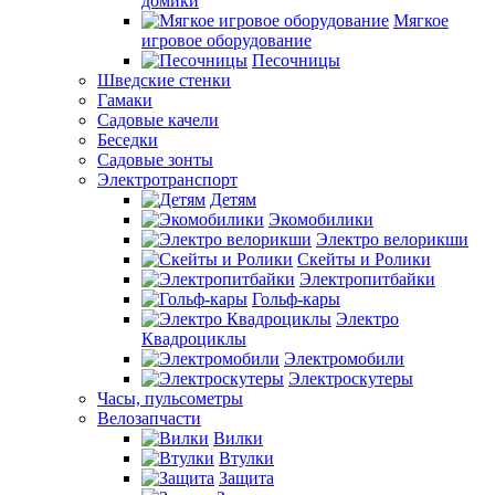
домики
Мягкое
игровое оборудование
Песочницы
Шведские стенки
Гамаки
Садовые качели
Беседки
Садовые зонты
Электротранспорт
Детям
Экомобилики
Электро велорикши
Скейты и Ролики
Электропитбайки
Гольф-кары
Электро
Квадроциклы
Электромобили
Электроскутеры
Часы, пульсометры
Велозапчасти
Вилки
Втулки
Защита