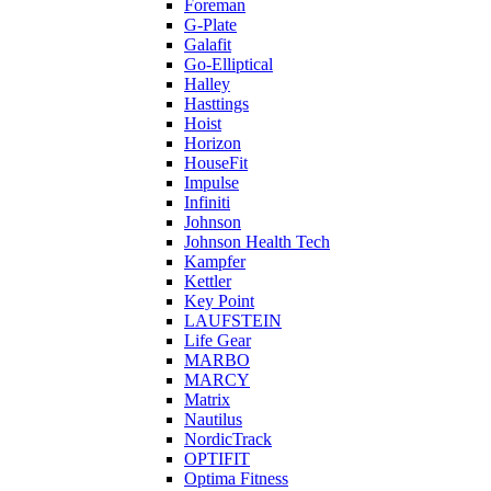
Foreman
G-Plate
Galafit
Go-Elliptical
Halley
Hasttings
Hoist
Horizon
HouseFit
Impulse
Infiniti
Johnson
Johnson Health Tech
Kampfer
Kettler
Key Point
LAUFSTEIN
Life Gear
MARBO
MARCY
Matrix
Nautilus
NordicTrack
OPTIFIT
Optima Fitness