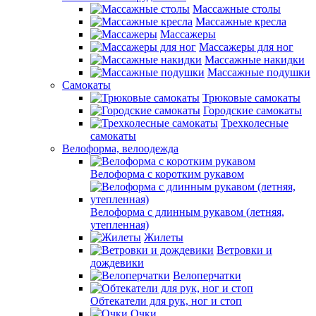
Массажные столы
Массажные кресла
Массажеры
Массажеры для ног
Массажные накидки
Массажные подушки
Самокаты
Трюковые самокаты
Городские самокаты
Трехколесные
самокаты
Велоформа, велоодежда
Велоформа с коротким рукавом
Велоформа с длинным рукавом (летняя,
утепленная)
Жилеты
Ветровки и
дождевики
Велоперчатки
Обтекатели для рук, ног и стоп
Очки