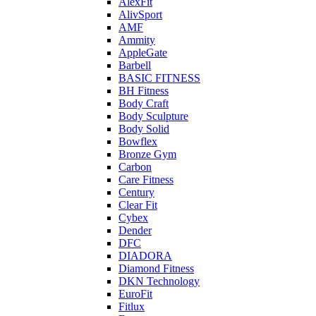
AlexFit
AlivSport
AMF
Ammity
AppleGate
Barbell
BASIC FITNESS
BH Fitness
Body Craft
Body Sculpture
Body Solid
Bowflex
Bronze Gym
Carbon
Care Fitness
Century
Clear Fit
Cybex
Dender
DFC
DIADORA
Diamond Fitness
DKN Technology
EuroFit
Fitlux