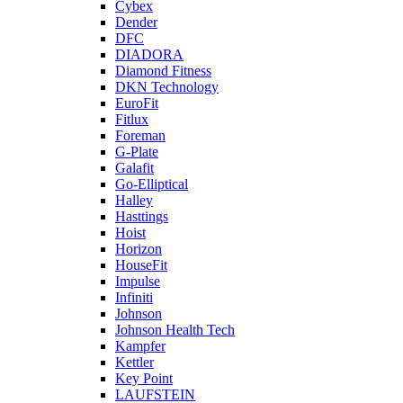
Cybex
Dender
DFC
DIADORA
Diamond Fitness
DKN Technology
EuroFit
Fitlux
Foreman
G-Plate
Galafit
Go-Elliptical
Halley
Hasttings
Hoist
Horizon
HouseFit
Impulse
Infiniti
Johnson
Johnson Health Tech
Kampfer
Kettler
Key Point
LAUFSTEIN