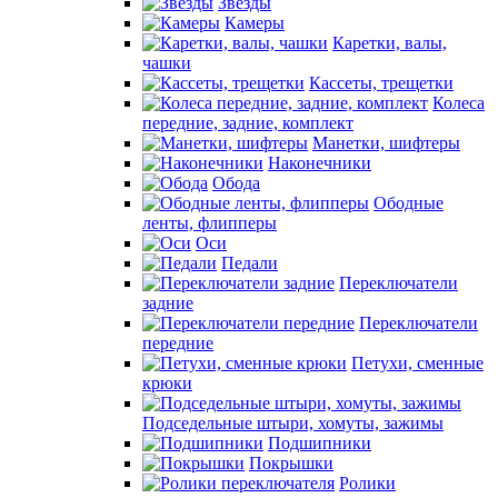
Звезды
Камеры
Каретки, валы,
чашки
Кассеты, трещетки
Колеса
передние, задние, комплект
Манетки, шифтеры
Наконечники
Обода
Ободные
ленты, флипперы
Оси
Педали
Переключатели
задние
Переключатели
передние
Петухи, сменные
крюки
Подседельные штыри, хомуты, зажимы
Подшипники
Покрышки
Ролики