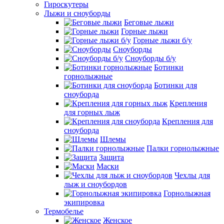
Гироскутеры
Лыжи и сноуборды
Беговые лыжи
Горные лыжи
Горные лыжи б/у
Сноуборды
Сноуборды б/у
Ботинки
горнолыжные
Ботинки для
сноуборда
Крепления
для горных лыж
Крепления для
сноуборда
Шлемы
Палки горнолыжные
Защита
Маски
Чехлы для
лыж и сноубордов
Горнолыжная
экипировка
Термобелье
Женское