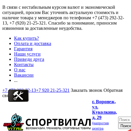
В связи с нестабильным курсом валют и экономической
ситуацией, просим Вас уточнять актуальную стоимость и
наличие товара у менеджеров по телефонам
+7 (473) 292-32-
13, +7 (920) 21-25-321
. Спасибо за понимание, приносим
извинения за доставленные неудобства.
Как купить?
Оплата и доставка
Гарантия
Наши услуги
Приведи друга
Контакты
О нас
Вакансии
...
+7 473 292-32-13
+7 920 21-25-321
Заказать звонок
Обратная
связь
г. Воронеж,
ул.
Куколкина,
д. 29
(напротив
центра