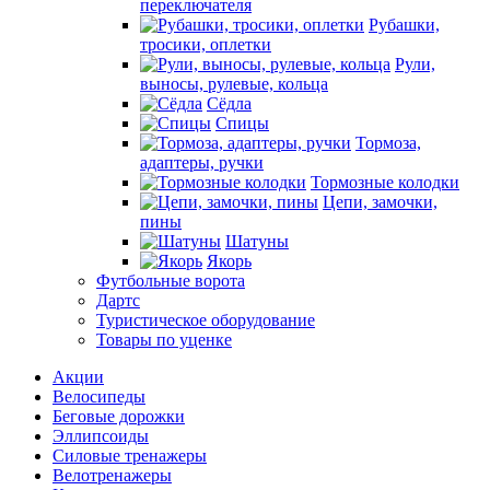
переключателя
Рубашки,
тросики, оплетки
Рули,
выносы, рулевые, кольца
Сёдла
Спицы
Тормоза,
адаптеры, ручки
Тормозные колодки
Цепи, замочки,
пины
Шатуны
Якорь
Футбольные ворота
Дартс
Туристическое оборудование
Товары по уценке
Акции
Велосипеды
Беговые дорожки
Эллипсоиды
Силовые тренажеры
Велотренажеры